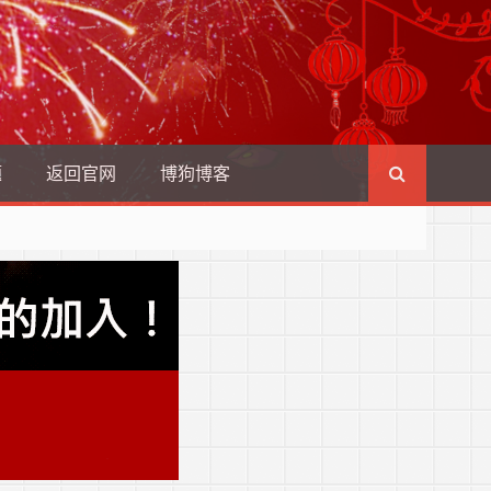
题
返回官网
博狗博客