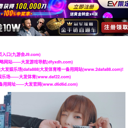
】
口(九游会J9.com)
略网站——大发游戏导航(dfyxdh.com)
大发娱乐场|dafa888|大发体育唯一备用网站(www.2dafa88.com)!
乐场——大发体育(www.daf22.com)
备用网址——大发官网(www.d6d6d.com)