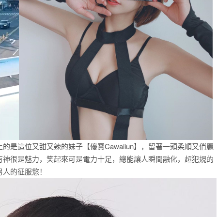
是這位又甜又辣的妹子【優寶Cawaiiun】，留著一頭柔順又俏麗
有神很是魅力，笑起來可是電力十足，總能讓人瞬間融化，超犯規的
男人的征服慾！