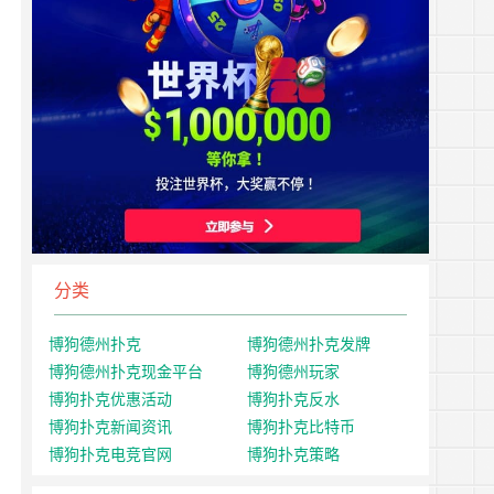
分类
博狗德州扑克
博狗德州扑克发牌
博狗德州扑克现金平台
博狗德州玩家
博狗扑克优惠活动
博狗扑克反水
博狗扑克新闻资讯
博狗扑克比特币
博狗扑克电竞官网
博狗扑克策略