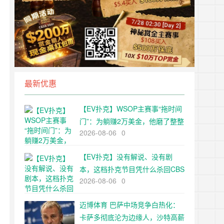
最新优惠
【EV扑克】WSOP主赛事“拖时间
门”：为躺赚2万美金，他磨了整整
2026-08-06
0
17分钟
【EV扑克】没有解说、没有剧
本，这档扑克节目凭什么杀回CBS
2026-08-06
0
黄金档？
迈博体育 巴萨中场竞争白热化：
卡萨多彻底沦为边缘人，沙特高薪