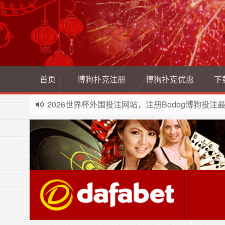
首页
博狗扑克注册
博狗扑克优惠
下
欢迎访问博狗扑克网站，注册博狗扑克免费送10美
2026世界杯外围投注网站，注册Bodog博狗投注最