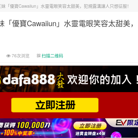
妹「優寶Cawaiiun」水靈電眼笑容太甜美，犯規露溝讓人只想征服！
優寶Cawaiiun」水靈電眼笑容太甜美，
76次浏览
扫描二维码