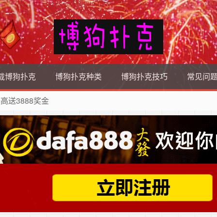
载博狗扑克
博狗扑克种类
博狗扑克技巧
常见问
元现金和2张比赛门票
高送3888奖金