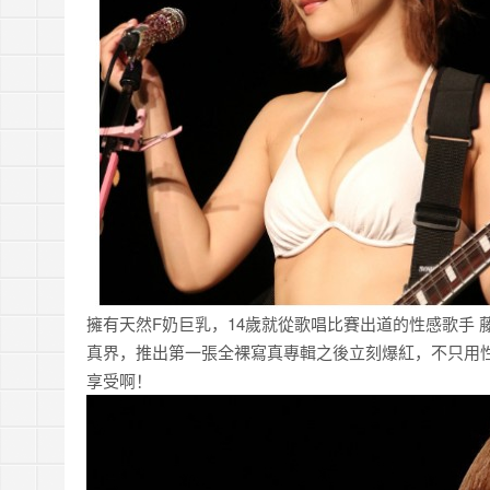
擁有天然F奶巨乳，14歲就從歌唱比賽出道的性感歌手
真界，推出第一張全裸寫真專輯之後立刻爆紅，不只用
享受啊！