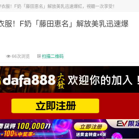
穿衣服！F奶「藤田恵名」解放美乳迅速爆紅，視聽一次享受！
衣服！F奶「藤田恵名」解放美乳迅速爆
66次浏览
扫描二维码