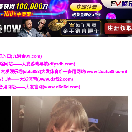
】
口(九游会J9.com)
略网站——大发游戏导航(dfyxdh.com)
大发娱乐场|dafa888|大发体育唯一备用网站(www.2dafa88.com)!
乐场——大发体育(www.daf22.com)
备用网址——大发官网(www.d6d6d.com)