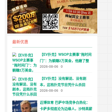
最新优惠
【EV扑克】WSOP主赛事“拖时间
门”：为躺赚2万美金，他磨了整
2026-08-06
0
整17分钟
【EV扑克】没有解说、没有剧
本，这档扑克节目凭什么杀回
2026-08-06
0
CBS黄金档？
迈博体育 巴萨中场竞争白热化：
卡萨多彻底沦为边缘人，沙特高薪