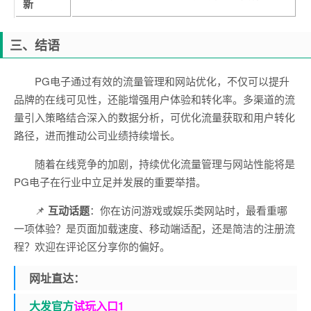
新
三、结语
PG电子通过有效的流量管理和网站优化，不仅可以提升
品牌的在线可见性，还能增强用户体验和转化率。多渠道的流
量引入策略结合深入的数据分析，可优化流量获取和用户转化
路径，进而推动公司业绩持续增长。
随着在线竞争的加剧，持续优化流量管理与网站性能将是
PG电子在行业中立足并发展的重要举措。
📌
互动话题
：你在访问游戏或娱乐类网站时，最看重哪
一项体验？是页面加载速度、移动端适配，还是简洁的注册流
程？欢迎在评论区分享你的偏好。
网址直达：
大发官方
试玩入口1