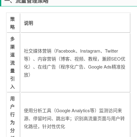
一、流量管理策略
策
说明
略
多
渠
社交媒体营销（Facebook、Instagram、Twitter
道
等）、内容营销（博客、视频、教程，兼顾SEO优
流
化）、在线广告（程序化广告、Google Ads精准投
量
放）
引
入
用
户
使用分析工具（Google Analytics等）监测访问来
行
源、停留时间、跳出率；识别高流量页面与用户转
为
化路径，针对性优化
分