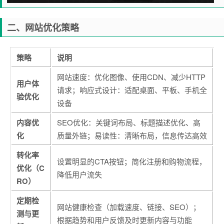
二、网站优化策略
策略
说明
网站速度：优化图像、使用CDN、减少HTTP
用户体
请求；响应式设计：适配桌面、平板、手机全
验优化
设备
内容优
SEO优化：关键词布局、标题描述优化、高
化
质量外链；易读性：清晰布局，信息传达高效
转化率
设置明显的CTA按钮；简化注册和购物流程，
优化（C
降低用户流失
RO）
定期检
网站健康检查（加载速度、链接、SEO）；
测与更
根据趋势和用户反馈及时更新内容与功能