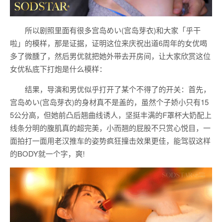
所以剧照里面有很多宫岛めい(宫岛芽衣)和大家「乎干
啦」的模样，那是证据，证明这位来庆祝出道6周年的女优喝
多了微醺了，然后男优就把她外带去开房间，让大家欣赏这位
女优私底下打炮是什么模样：
结果，导演和男优似乎打开了某个不得了的开关：首先，
宫岛めい(宫岛芽衣)的身材真不是盖的，虽然个子娇小只有15
5公分高，但她前凸后翘曲线诱人，坚挺丰满的F罩杯大奶配上
线条分明的腹肌真的超完美，小而翘的屁股不只赏心悦目，一
面拍打一面用老汉推车的姿势疯狂撞击效果更佳，能驾驭这样
的BODY就一个字，爽!