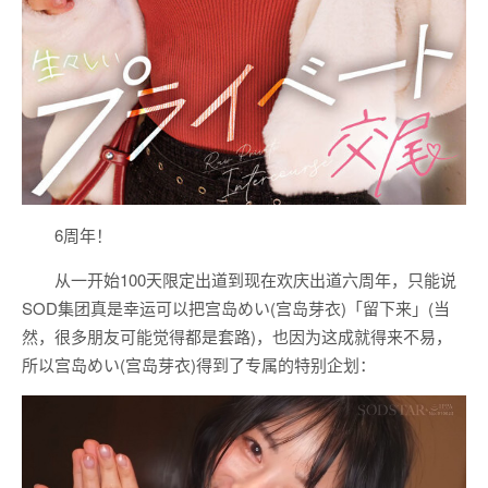
6周年！
从一开始100天限定出道到现在欢庆出道六周年，只能说
SOD集团真是幸运可以把宫岛めい(宫岛芽衣)「留下来」(当
然，很多朋友可能觉得都是套路)，也因为这成就得来不易，
所以宫岛めい(宫岛芽衣)得到了专属的特别企划：