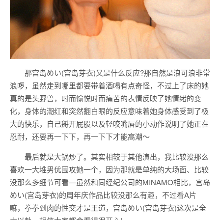
那宫岛めい(宫岛芽衣)又是什么反应?那自然是浪可浪非常
浪啰，虽然走到哪里都要带着酒喝有点奇怪，不过上了床的她
真的是头野兽，时而愉悦时而痛苦的表情反映了她情绪的变
化，身体的潮红和突然翻白眼的反应意味着她身体感受到了极
大的快乐，自己掰开屁股以及轻咬嘴唇的小动作说明了她正在
忍耐，还要再一下下，再一下下才能高潮～
最后就是大锅炒了。其实相较于其他演出，我比较没那么
喜欢一大堆男优围攻她一个，因为那就是单纯的大场面、比较
没那么多细节可看—虽然和同经纪公司的MINAMO相比，宫岛
めい(宫岛芽衣)的周年庆作品比较没那么有趣，不过看A片
嘛，拳拳到肉的性交才是王道，宫岛めい(宫岛芽衣)这次是全