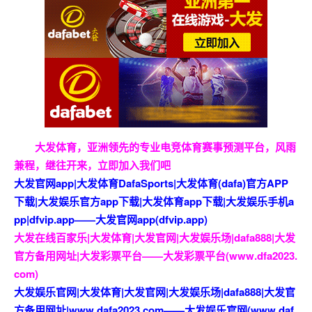
大发体育，亚洲领先的专业电竞体育赛事预测平台，风雨
兼程，继往开来，立即加入我们吧
大发官网app|大发体育DafaSports|大发体育(dafa)官方APP
下载|大发娱乐官方app下载|大发体育app下载|大发娱乐手机a
pp|dfvip.app——大发官网app(dfvip.app)
大发在线百家乐|大发体育|大发官网|大发娱乐场|dafa888|大发
官方备用网址|大发彩票平台——大发彩票平台(www.dfa2023.
com)
大发娱乐官网|大发体育|大发官网|大发娱乐场|dafa888|大发官
方备用网址|www.dafa2023.com——大发娱乐官网(www.daf