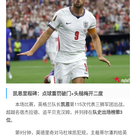
凯恩里程碑：点球重罚破门+头槌梅开二度
本场比赛，英格兰队长
凯恩
第115次代表三狮军团出战，
超越名宿杰拉德、追平贝克汉姆，并列排在
队史出场榜第3
位
。
第9分钟，莫德里奇对马杜埃凯犯规，主裁蒂尔潘判给英