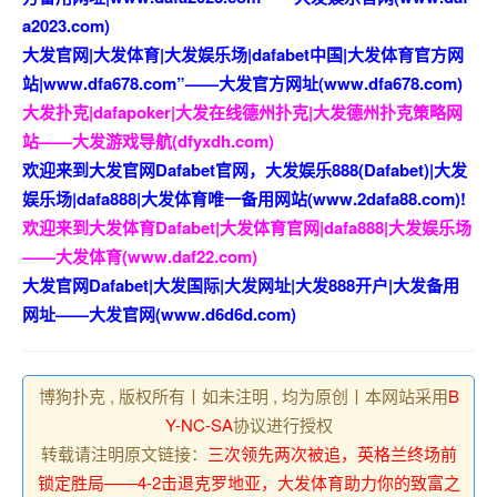
a2023.com)
大发官网|大发体育|大发娱乐场|dafabet中国|大发体育官方网
站|www.dfa678.com”——大发官方网址(www.dfa678.com)
大发扑克|dafapoker|大发在线德州扑克|大发德州扑克策略网
站——大发游戏导航(dfyxdh.com)
欢迎来到大发官网Dafabet官网，大发娱乐888(Dafabet)|大发
娱乐场|dafa888|大发体育唯一备用网站(www.2dafa88.com)!
欢迎来到大发体育Dafabet|大发体育官网|dafa888|大发娱乐场
——大发体育(www.daf22.com)
大发官网Dafabet|大发国际|大发网址|大发888开户|大发备用
网址——大发官网(www.d6d6d.com)
博狗扑克 , 版权所有丨如未注明 , 均为原创丨本网站采用
B
Y-NC-SA
协议进行授权
转载请注明原文链接：
三次领先两次被追，英格兰终场前
锁定胜局——4-2击退克罗地亚，大发体育助力你的致富之