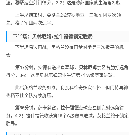
渡，
穆萨
凌空射门得分，2-2！这是穆萨国家队生涯第2球。
上半场结束时，英格兰2-2克罗地亚。三狮军团两次领
先，格子军团两次追平。
下半场：贝林厄姆+拉什福德锁定胜局
下半场易边再战，英格兰没有再给对手第三次扳平的机
会。
第47分钟
，安德森送出直塞球，
贝林厄姆
禁区右肋打远角
得分，3-2！这是贝林厄姆职业生涯第7个A级赛事进球。
此后英格兰攻势如潮，利瓦科维奇多次神扑，但门将再神
也挡不住全队持续施压。
第86分钟
，萨卡斜塞，
拉什福德
点球点左侧兜射远角得
分，4-2！拉什福德收获第19个A级赛事进球，英格兰终于锁定
胜局。