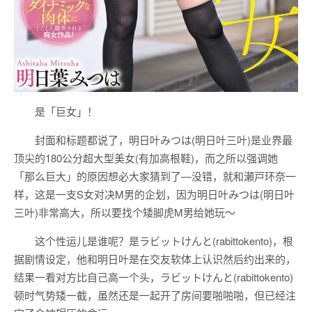
是「巨女」！
封面和标题都说了，明日叶みつは(明日叶三叶)是业界最
顶尖的180公分超大型美女(有加高根鞋)，而之所以强调她
「那么巨大」的原因想必大家猜到了—没错，就和瀬戸环奈一
样，这是一支S女对决M男的企划，因为明日叶みつは(明日叶
三叶)非常高大，所以要找个矮脚虎M男给她玩～
这个性运儿是谁呢？是ラビットけんと(rabittokento)，根
据剧情设定，他和明日叶是在交友软体上认识然后约出来的，
结果一看对方比自己高一个头，ラビットけんと(rabittokento)
顿时气势矮一截，虽然还是一起开了房间要啪啪啪，但已经注