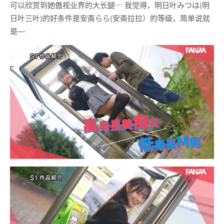
可以欣赏到她傲视业界的大长腿⋯ 我觉得，明日叶みつは(明
日叶三叶)的好条件是安斋らら(安斋拉拉）的等级，简单说就
是—