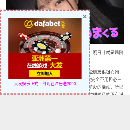
×
比她高的没她漂亮，比她漂亮的没她高，明日叶就是现阶
段长身女优的第一名！
最后来讲一下明日叶的近况：我知道有些朋友很担心她，
因为从4月24号后她长期没更新社群，但其实完全不用担心ー
大发娱乐正式上线
现在注册送2000
首先，她不久前才更新了社群，宣传昨天要举办的活动，所以
不用担心，她好得很；再来，今年摄影会的时候她私底下有说
自己不擅长经营社群，所以没有开IG，然后经纪公司三不五时
就会在官方的X放上她的照片帮忙刷存在感，所以请安心；最
后也是最重要的,在今年TRE拍摄素材的时候我们有和经纪人
聊到她之后的发片状况，下半年她仍然会以专属女优的身份继