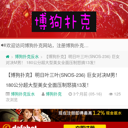
欢迎访问博狗扑克网站，注册博狗扑克免费送10美元现金和2张比赛门票
2026世界杯外围投注网站，注册Bodog博狗投注最高送3888奖金
博狗扑克反水
【博狗扑克】明日叶三叶(SNOS-236) 巨女
>
>
对决M男！ 180公分超大型美女全面压制怒搞13发！
【博狗扑克】明日叶三叶(SNOS-236) 巨女对决M男！
180公分超大型美女全面压制怒搞13发！
博狗扑克反水
博狗扑克
3个月前 (05-16)
125
次浏览