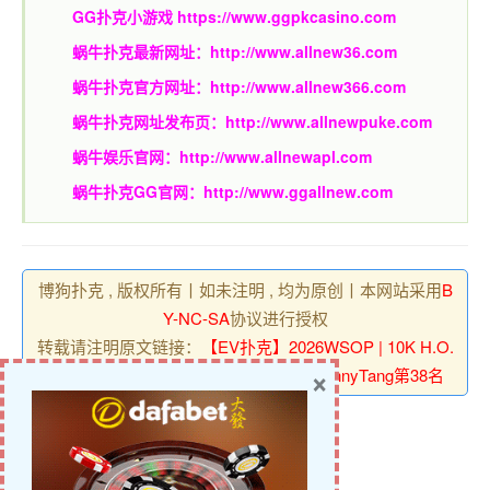
GG扑克小游戏
https://www.ggpkcasino.com
蜗牛扑克最新网址：
http://www.allnew36.com
蜗牛扑克官方网址：
http://www.allnew366.com
蜗牛扑克网址发布页：
http://www.allnewpuke.com
蜗牛娱乐官网：
http://www.allnewapl.com
蜗牛扑克GG官网：
http://www.ggallnew.com
博狗扑克 , 版权所有丨如未注明 , 均为原创丨本网站采用
B
Y-NC-SA
协议进行授权
转载请注明原文链接：
【EV扑克】2026WSOP | 10K H.O.
×
R.S.E.赛朱跃奇获第29名，3K六人桌DannyTang第38名
喜欢 (
0
)