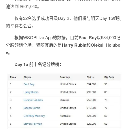
池达到 $601,040。
仅有32名选手成功晋级Day 2，他们将与明天Day 1b组别
的幸存者会合。
根据WSOPLive App的数据，目前
Paul Roy
以934,000记
分牌领跑全场，紧随其后的是
Harry Rubin
和
Oleksii Holubo
v
。
Day 1a 前十名记分牌榜：