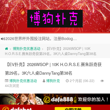
欢迎访问博狗扑克网站，注册博狗扑克免费送10美元现金和2张比赛门票
2026世界杯外围投注网站，注册Bodog博狗投注最高送3888奖金
博狗扑克优惠活动
【EV扑克】2026WSOP | 10K
>
>
H.O.R.S.E.赛朱跃奇获第29名，3K六人桌DannyTang第38名
【EV扑克】2026WSOP | 10K H.O.R.S.E.赛朱跃奇获
第29名，3K六人桌DannyTang第38名
博狗扑克优惠活动
博狗扑克
2个月前 (06-22)
44次浏览