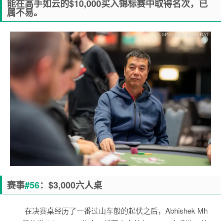
能在高手如云的$10,000买入锦标赛中取得名次，已
属不易。
赛事
#56
：$3,000六人桌
在决赛桌经历了一番过山车般的起伏之后，Abhishek Mh