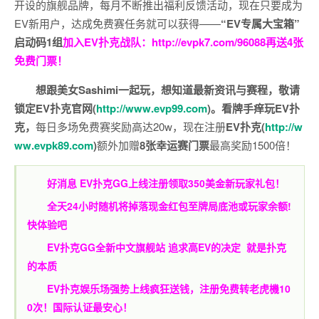
开设的旗舰品牌，每月不断推出福利反馈活动，现在只要成为
EV新用户，达成免费赛任务就可以获得——
“EV专属大宝箱”
启动码1组
加入EV扑克战队：
http://evpk7.com/96088
再送4张
免费门票！
想跟美女Sashimi一起玩，
想知道最新资讯与赛程，
敬请
锁定EV扑克官网(
http://www.evp99.com
)。
看牌手痒玩EV扑
克，
每日多场免费赛奖励高达20w，现在注册
EV扑克(
http://w
ww.evpk89.com
)
额外加赠
8张幸运赛门票
最高奖励1500倍！
好消息 EV扑克GG上线注册领取350美金新玩家礼包！
全天24小时随机将掉落现金红包至牌局底池或玩家余额!
快体验吧
EV扑克GG
全新中文旗舰站
追求高EV
的决定
就是扑克
的本质
EV扑克娱乐场强势上线疯狂送钱，注册免费转老虎機10
0次！国际认证最安心！