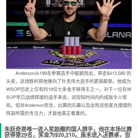
Anderson从189名参赛选手中脱颖而出，带走$413,580 的
头奖，这场胜利将他推向了扑克伟大选手的更高殿堂。他成为
WSOP历史上仅有的18位七条金手链得主之一。对于一位在W
SOP早已战绩辉煌的选手来说，这短短时间内的成就令人惊
叹。但对Anderson而言，比赛的乐趣以及击败这些星光熠熠的
阵容所需的专注力，才是他真正看重的。
朱跃奇是唯一进入奖励圈的国人牌手，他在本场比赛
获得第29名，奖金为$20,210。虽未进入决赛桌，但