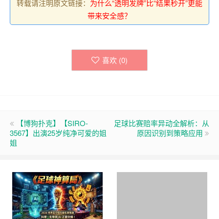
转载请注明原文链接：
为什么“透明发牌”比“结果秒开”更能
带来安全感？
喜欢 (
0
)
【博狗扑克】【SIRO-
足球比赛赔率异动全解析：从
3567】出演25岁纯净可爱的姐
原因识别到策略应用
姐