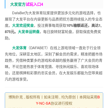
大发官
方
试玩入口4
DafaBet
为大发体育玩家提供更加多元化的游戏选择，也
展现了大发平台在内容更新与品质把控方面持续投入的专业态
度。
大发欢迎奖金
，投注赛事每周获取
10%输额返还，高达1,
875元。
大发幸运转盘
，每日旋转财富轮盘，获取保底免费奖
励。
大发体育
（DAFABET）在线上游戏领域一直处于行业领
先地位，深耕亚太地区，深刻了解会员的需求，精准把握市场
趋势，凭借种类繁多的游戏和卓越的服务赢得了广大会员的青
睐。不论您是热衷于体育竞猜、寻找休闲娱乐、喜欢现场体
验，还是棋牌和彩票的忠实会员，在大发娱乐都能为您带来超
凡的游戏享受。
博狗扑克 , 版权所有丨如未注明 , 均为原创丨本网站采用
B
Y-NC-SA
协议进行授权