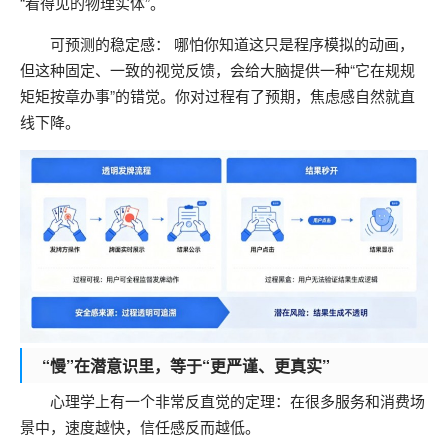
“看得见的物理实体”。
可预测的稳定感： 哪怕你知道这只是程序模拟的动画，
但这种固定、一致的视觉反馈，会给大脑提供一种“它在规规
矩矩按章办事”的错觉。你对过程有了预期，焦虑感自然就直
线下降。
“慢”在潜意识里，等于“更严谨、更真实”
心理学上有一个非常反直觉的定理：在很多服务和消费场
景中，速度越快，信任感反而越低。