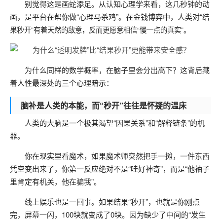
别觉得这是画蛇添足。从认知心理学来看，这几秒钟的动
画，是平台在帮你做“心理马杀鸡”。在金钱博弈中，人类对“
结
果
秒
开”有着天然的敌意，反而更愿意相信“慢一点的真实”。
为什么同样的数学概率，在脑子里会分出高下？这背后藏
着人性最深处的三个心理暗示：
脑补是人类的本能，而“秒开”往往是怀疑的温床
人类的大脑是一个极其渴望“因果关系”和“解释链条”的机
器。
你在现实里看魔术，如果魔术师突然把手一摊，一件东西
凭空变出来了，你第一反应绝对不是“哇好神奇”，而是“他袖子
里肯定有机关，他在骗我”。
线上娱乐也是一回事。如果结果“秒开”，也就是你刚点
完，屏幕一闪，100块就变成了0块。因为缺少了中间的“发生