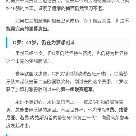
的美洲杯决赛甚至遗憾伤退。但去年带领迈阿密国际杀入世俱
杯16强的表现，证明了
健康的梅西仍然宝刀不老
。
如果在美加墨随阿根廷卫冕成功，对于梅西来说，将是
不
能再完美的谢幕演出
。
C罗：41岁，仍在为梦想战斗
虽然已经41岁，但C罗仍然坚持在赛场，也仍将为世界杯
这个未竟的梦想而战斗。
去年欧国联决赛，C罗关键时刻攻破西班牙球门，助葡萄
牙队捧起队史第二座欧国联奖杯。刚过去的这个赛季，C罗收
获了加盟利雅得胜利以来的
第一座联赛冠军
。
永远不忘初心，永远坚持向上——这是C罗始终越挫越
勇、总能击碎质疑的原因。本届世界杯，他将带领
B费、维蒂
尼亚、若昂·内维斯
为首的葡萄牙“新黄金一代”，向最高荣誉再
度发起冲击。