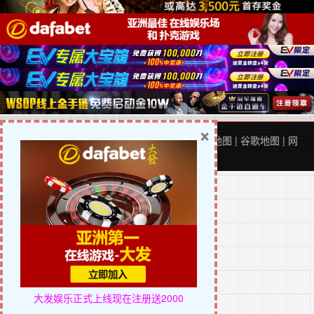
×
Copyright © 2026
关于网站
|
合营代理
|
百度地图
|
谷歌地图
|
网
站地图
Theme by
云落
大发娱乐正式上线
现在注册送2000