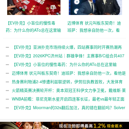
冠！
【EV扑克】小盲位的慢性毒
迈博体育 状元叫板东契奇！迪
药：为什么你的ATo总在这里输
班萨：我想亲自防他一次，看
钱？
他是不是真的那么慢
【EV扑克】亚洲扑克市场持续火爆，四站赛事同时开赛热潮再
起
【EV扑克】2026KPC济州站｜群雄争锋！主赛事B/C组合共407
人次参赛52人晋级，张达森/赵洪军分别登顶小组CL，多场混合游戏
【EV扑克】小盲位的慢性毒药：为什么你的ATo总在这里输
持续开启助你摘冠！
钱？
迈博体育 状元叫板东契奇！迪班萨：我想亲自防他一次，看他是
不是真的那么慢
热身赛利物浦2-4惨遭利兹联逆转，伊劳拉执教首败，大发体育
助力你的致富之路！
火箭精英赛决赛轮开杆：奥本双冠王科伊文力争卫冕，戴维斯·莱
利15杆优势领跑，大发体育助力你的致富之路！
WNBA前瞻：菲尼克斯水星开启四连客长征，最老vs最年轻正面
碰撞，大发体育助力你的致富之路！
【EV扑克】Moorman的32s翻后加注，真的错在翻前吗？Solver
给出了一个“反人类”的答案