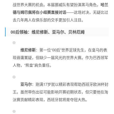
战世界大赛的机会。本届挪威队有望扮演黑马角色，
哈兰
德与姆巴佩将在小组赛直接对话
——这场对决，无疑比过
去几年两人在俱乐部的交手更加引人注目。
00后领袖：维尼修斯、亚马尔、贝林厄姆
维尼修斯
：第一位“00后”世界足球先生，在皇马的表
现毋庸置疑，但缺少一届风光的世界大赛。作为巴西领军
人物，“熊皇”肩负重任。
亚马尔
：刚满17岁就以精彩表现帮助西班牙欧洲杯封
王。虽然带伤出征可能影响开赛初期状态，但只要他在淘
汰赛贡献精彩表现，西班牙就将是夺冠大热。