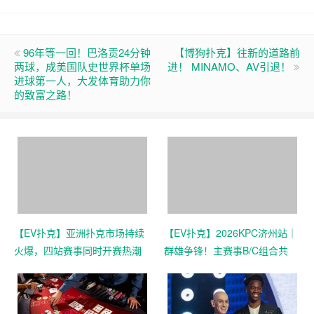
96年等一回！巴洛贡24分钟
【博狗扑克】往新的道路前
两球，成美国队史世界杯单场
进！ MINAMO、AV引退！
进球第一人，大发体育助力你
的致富之路！
【EV扑克】亚洲扑克市场持续
【EV扑克】2026KPC济州站｜
火爆，四站赛事同时开赛热潮
群雄争锋！主赛事B/C组合共
再起
407人次参赛52人晋级，张达
森/赵洪军分别登顶小组CL，多
场混合游戏持续开启助你摘