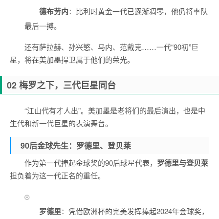
德布劳内
：比利时黄金一代已逐渐凋零，他仍将率队
最后一搏。
还有萨拉赫、孙兴慜、马内、范戴克……一代“90初”巨
星，将在美加墨捍卫属于他们的荣光。
02 梅罗之下，三代巨星同台
“江山代有才人出”。美加墨是老将们的最后演出，也是中
生代和新一代巨星的表演舞台。
90后金球先生：罗德里、登贝莱
作为第一代捧起金球奖的90后球星代表，
罗德里与登贝莱
担负着为这一代正名的重任。
罗德里
：凭借欧洲杯的完美发挥捧起2024年金球奖，