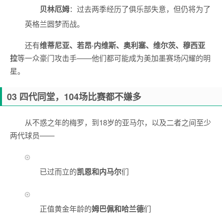
贝林厄姆
：过去两季经历了俱乐部失意，但仍将为了
英格兰圆梦而战。
还有
维蒂尼亚、若昂·内维斯、奥利塞、维尔茨、穆西亚
拉
等一众豪门攻击手——他们都可能成为美加墨赛场闪耀的明
星。
03 四代同堂，104场比赛都不嫌多
从不惑之年的梅罗，到18岁的亚马尔，以及二者之间至少
两代球员——
已过而立的
凯恩和内马尔
们
正值黄金年龄的
姆巴佩和哈兰德
们