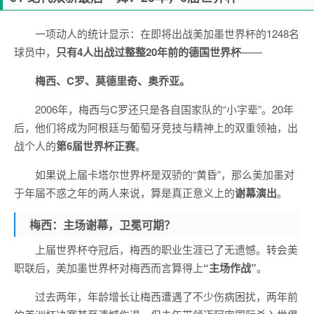
一项动人的统计显示：在即将出战美加墨世界杯的1248名
球员中，
只有4人出战过整整20年前的德国世界杯
——
梅西、C罗、莫德里奇、奥乔亚。
2006年，梅西与C罗还只是各自国家队的“小字辈”。20年
后，他们将成为阿根廷与葡萄牙竞技与精神上的双重领袖，出
战个人的
第6届世界杯正赛
。
如果说上届卡塔尔世界杯是双骄的“黄昏”，那么美加墨对
于年届不惑之年的两人来说，算是真正意义上的
谢幕演出
。
梅西：主场谢幕，卫冕可期？
上届世界杯夺冠后，梅西的职业生涯已了无遗憾。转会美
职联后，美加墨世界杯对梅西而言算得上
“主场作战”
。
过去两年，年龄增长让梅西遭遇了不少伤病困扰，两年前