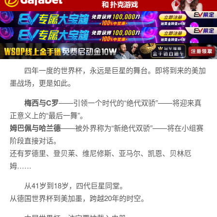
四年一度的世界杯，永远是巨星的舞台。即将到来的美加
墨战场，更是如此。
梅西与C罗
——引领一个时代的“绝代双骄”——将迎来真
正意义上的“最后一舞”。
姆巴佩与哈兰德
——被外界称为“新绝代双骄”——将在小组赛
阶段直接对话。
还有罗德里、登贝莱、维尼修斯、亚马尔、凯恩、贝林厄
姆……
从41岁到18岁，四代巨星同堂。
从德国世界杯到美加墨，跨越20年的时空。