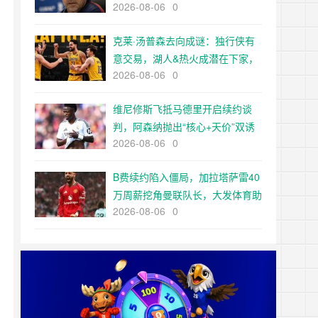
2026-08-06
0
邀约引发去留两难
克莱·汤普森去向成谜：独行侠有
意交易，湖人&热火成潜在下家，
2026-08-06
0
大发体育助力你的致富之路！
维尼修斯飞抵马德里开启续约谈
判，阿森纳抛出“核心+天价”双诱
2026-08-06
0
惑，大发体育助力你的致富之路！
B费续约陷入僵局，加拉塔萨雷40
万周薪挖角曼联队长，大发体育助
2026-08-06
0
力你的致富之路！