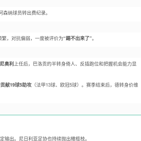
阿森纳球员转出费纪录。
频繁，对抗偏弱，一度被评价为
“踢不出来了”
。
尼奥利
上任后，巴洛贡的半转身倚人、反插跑位和把握机会能力显
场贡献19球5助攻
（法甲13球、欧冠5球）。赛季结束后，德转身价维
事稳定输出。尼日利亚足协也持续抛出橄榄枝。