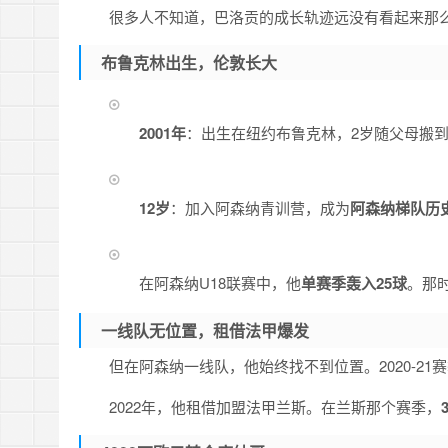
很多人不知道，巴洛贡的成长轨迹远没有看起来那
布鲁克林出生，伦敦长大
2001年
：出生在纽约布鲁克林，2岁随父母搬
12岁
：加入阿森纳青训营，成为
阿森纳梯队历
在阿森纳U18联赛中，他
单赛季轰入25球
。那
一线队无位置，租借法甲爆发
但在阿森纳一线队，他始终找不到位置。2020-21
2022年，他租借加盟法甲兰斯。在兰斯那个赛季，