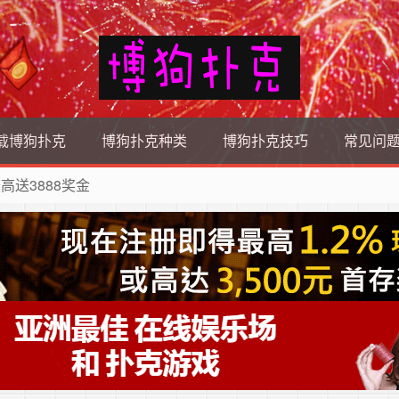
载博狗扑克
博狗扑克种类
博狗扑克技巧
常见问
高送3888奖金
元现金和2张比赛门票