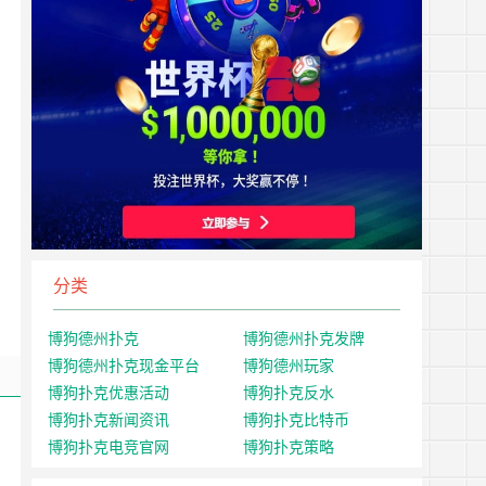
分类
博狗德州扑克
博狗德州扑克发牌
博狗德州扑克现金平台
博狗德州玩家
博狗扑克优惠活动
博狗扑克反水
博狗扑克新闻资讯
博狗扑克比特币
博狗扑克电竞官网
博狗扑克策略