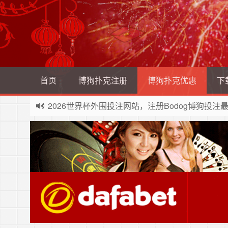
首页
博狗扑克注册
博狗扑克优惠
下
2026世界杯外围投注网站，注册Bodog博狗投注最
欢迎访问博狗扑克网站，注册博狗扑克免费送10美