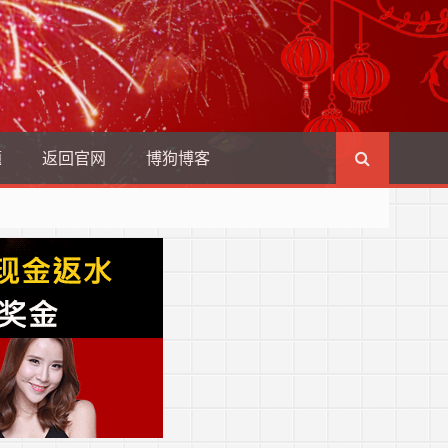
题
返回官网
博狗博客