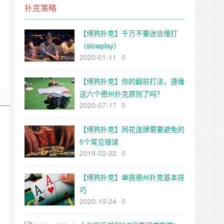
扑克策略
【博狗扑克】千万不要迷信慢打
（slowplay）
2020-01-11
0
【博狗扑克】你的翻前打法，遵循
这六个德州扑克原则了吗？
2020-07-17
0
【博狗扑克】同花连牌需要避免的
5个常见错误
2019-02-22
0
【博狗扑克】单挑德州扑克基本技
巧
2020-10-24
0