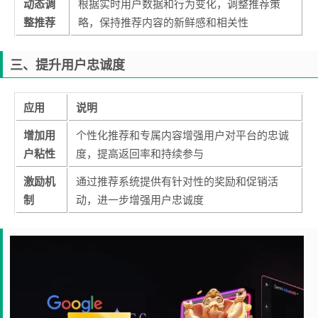
动态调
根据实时用户数据和行为变化，调整推荐策
整推荐
略，保持推荐内容的新鲜感和相关性
三、提升用户忠诚度
应用
说明
增加用
个性化推荐和专属内容增强用户对平台的忠诚
户粘性
度，提高返回率和持续参与
激励机
通过推荐系统提供有针对性的奖励和促销活
制
动，进一步增强用户忠诚度