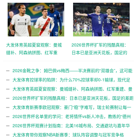
能是世界杯史上最难猜的金靴
足球早已不是“球权游戏”
归属
大发体育英超夏窗观察：曼城
2026世界杯扩军的残酷真相：
缝补、阿森纳拼图、红军重
日本已是亚洲天花板，国足的
建、曼联破局——新赛季乱战
差距远不止几个名额
才刚开始
2026金靴之争：姆巴佩vs梅西——半决赛前的“双雄会”，这可能
是世界杯史上最难猜的金靴归属
大发体育控球率的陷阱：为什么70%控球率却0-1输球，现代足
球早已不是“球权游戏”
大发体育英超夏窗观察：曼城缝补、阿森纳拼图、红军重建、曼
联破局——新赛季乱战才刚开始
2026世界杯扩军的残酷真相：日本已是亚洲天花板，国足的差距
远不止几个名额
大发体育新赛季欧冠观察：豪门“稳”字难写，瑞士轮赛制让每一
场都变成生死
2026世界杯名单里的学问：老将情怀vs新人冲击，教练的“德州
扑克”时刻
2026世界杯观赛计划指南：北美16城布局、交通避坑与嘉年华
攻略
大发体育带你观察NBA新赛季：球队阵容调整与冠军竞争格