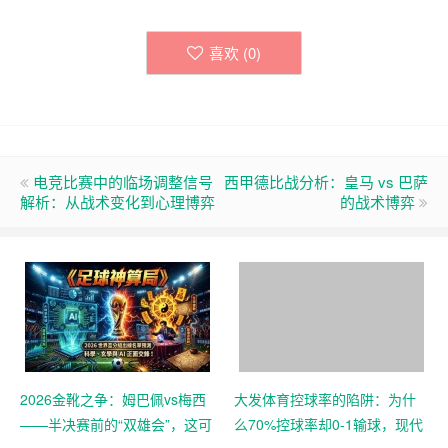
喜欢 (
0
)
电竞比赛中的临场调整信号
西甲德比战分析：皇马 vs 巴萨
解析：从战术变化到心理博弈
的战术博弈
2026金靴之争：姆巴佩vs梅西
大发体育控球率的陷阱：为什
——半决赛前的“双雄会”，这可
么70%控球率却0-1输球，现代