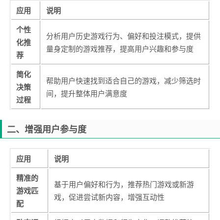
应用
说明
个性
分析用户历史游戏行为、偏好和投注模式，提供
化推
量身定制的游戏推荐，提高用户兴趣和参与度
荐
简化
帮助用户快速找到适合自己的游戏，减少筛选时
决策
间，提升整体用户满意度
过程
二、增强用户参与度
应用
说明
精准的
基于用户偏好和行为，推荐热门游戏或新游
游戏匹
戏，促进尝试新内容，增强互动性
配