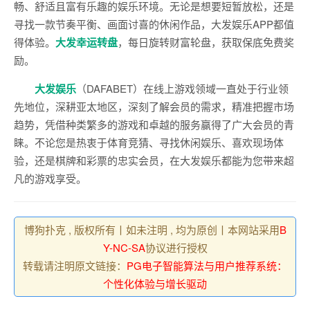
畅、舒适且富有乐趣的娱乐环境。无论是想要短暂放松，还是
寻找一款节奏平衡、画面讨喜的休闲作品，大发娱乐APP都值
得体验。
大发幸运转盘
，每日旋转财富轮盘，获取保底免费奖
励。
大发娱乐
（DAFABET）在线上游戏领域一直处于行业领
先地位，深耕亚太地区，深刻了解会员的需求，精准把握市场
趋势，凭借种类繁多的游戏和卓越的服务赢得了广大会员的青
睐。不论您是热衷于体育竞猜、寻找休闲娱乐、喜欢现场体
验，还是棋牌和彩票的忠实会员，在大发娱乐都能为您带来超
凡的游戏享受。
博狗扑克 , 版权所有丨如未注明 , 均为原创丨本网站采用
B
Y-NC-SA
协议进行授权
转载请注明原文链接：
PG电子智能算法与用户推荐系统：
个性化体验与增长驱动