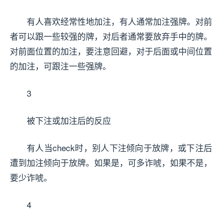
有人喜欢经常性地加注，有人通常加注强牌。对前
者可以跟一些较强的牌，对后者通常要放弃手中的牌。
对前面位置的加注，要注意回避，对于后面或中间位置
的加注，可跟注一些强牌。
3
被下注或加注后的反应
有人当check时，别人下注倾向于放牌，或下注后
遭到加注倾向于放牌。如果是，可多诈唬，如果不是，
要少诈唬。
4