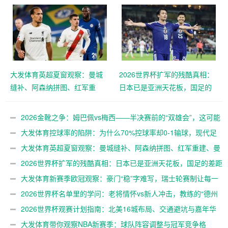
能是世界杯史上最难猜的金靴
足球早已不是“球权游戏”
归属
大发体育英超夏窗观察：曼城
2026世界杯扩军的残酷真相：
缝补、阿森纳拼图、红军重
日本已是亚洲天花板，国足的
建、曼联破局——新赛季乱战
差距远不止几个名额
才刚开始
2026金靴之争：姆巴佩vs梅西——半决赛前的“双雄会”，这可能
是世界杯史上最难猜的金靴归属
大发体育控球率的陷阱：为什么70%控球率却0-1输球，现代足
球早已不是“球权游戏”
大发体育英超夏窗观察：曼城缝补、阿森纳拼图、红军重建、曼
联破局——新赛季乱战才刚开始
2026世界杯扩军的残酷真相：日本已是亚洲天花板，国足的差距
远不止几个名额
大发体育新赛季欧冠观察：豪门“稳”字难写，瑞士轮赛制让每一
场都变成生死
2026世界杯名单里的学问：老将情怀vs新人冲击，教练的“德州
扑克”时刻
2026世界杯观赛计划指南：北美16城布局、交通避坑与嘉年华
攻略
大发体育带你观察NBA新赛季：球队阵容调整与冠军竞争格