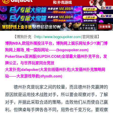
【博狗扑克（
http://www.bogoupoker.com
)官网报道】
博狗NBA,欧冠外围投注平台，博狗网上娱乐网址多少?澳门博
狗网上赌场_唯一国际网址——(bogoupoker.com)
PokerStars亚洲版(6UPDH.COM)全球最大德州扑克平台，发
牌公正，与世界玩家同台竞技
大发扑克|dafapoker|大发在线德州扑克|大发德州扑克策略网
站——大发游戏导航(dfyxdh.com)
德州扑克是玩家之间的较量，而且德州扑克赢牌的
原因就是运用技术战胜对手，所以要会观察对手，了解
对手，并据此采取合适的策略，击败他们从而使自己赢
利。但牌桌每手牌各各不同，局势也千变万化，要观察