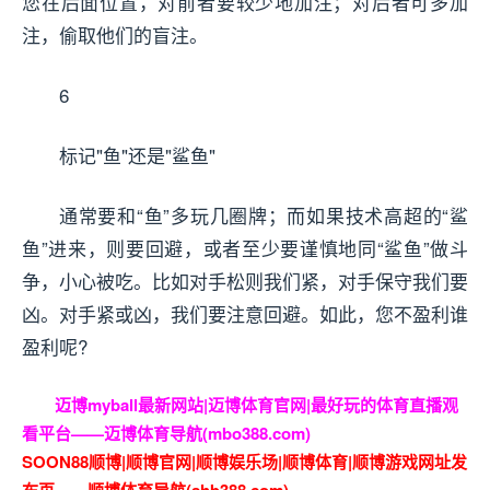
您在后面位置，对前者要较少地加注；对后者可多加
注，偷取他们的盲注。
6
标记"鱼"还是"鲨鱼"
通常要和“鱼”多玩几圈牌；而如果技术高超的“鲨
鱼”进来，则要回避，或者至少要谨慎地同“鲨鱼”做斗
争，小心被吃。比如对手松则我们紧，对手保守我们要
凶。对手紧或凶，我们要注意回避。如此，您不盈利谁
盈利呢?
迈博myball最新网站|迈博体育官网|最好玩的体育直播观
看平台——迈博体育导航(mbo388.com)
SOON88顺博|顺博官网|顺博娱乐场|顺博体育|顺博游戏网址发
布页——顺博体育导航(shb388.com)