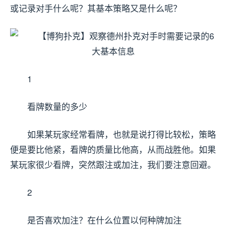
或记录对手什么呢？其基本策略又是什么呢？
1
看牌数量的多少
如果某玩家经常看牌，也就是说打得比较松，策略
便是要比他紧，看牌的质量比他高，从而战胜他。如果
某玩家很少看牌，突然跟注或加注，我们要注意回避。
2
是否喜欢加注？在什么位置以何种牌加注