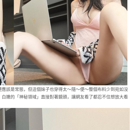
便應該是常態，但這個妹子也穿得太～隨～便～整個布料少到宛如沒
，白嫩的「神秘領域」直接對著鏡頭，讓網友看了都忍不住想放大看