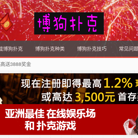
载博狗扑克
博狗扑克种类
博狗扑克技巧
常见问
元现金和2张比赛门票
高送3888奖金