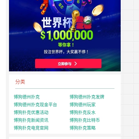
分类
博狗德州扑克
博狗德州扑克发牌
博狗德州扑克现金平台
博狗德州玩家
博狗扑克优惠活动
博狗扑克反水
博狗扑克新闻资讯
博狗扑克比特币
博狗扑克电竞官网
博狗扑克策略