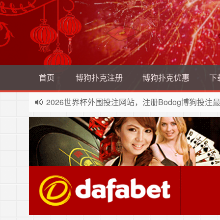
首页
博狗扑克注册
博狗扑克优惠
下
欢迎访问博狗扑克网站，注册博狗扑克免费送10美
2026世界杯外围投注网站，注册Bodog博狗投注最