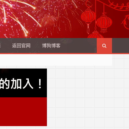
题
返回官网
博狗博客