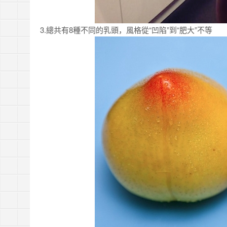
3.總共有8種不同的乳頭，風格從“凹陷”到“肥大”不等