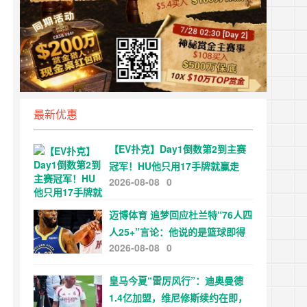
最新优惠
【EV扑克】Day1倒数第2到主赛
冠军！HU他只用17手牌就赢走
2026-08-08
0
1000万刀！
迈博体育 追梦回应杜兰特“76人四
人25+”言论：他说的是篮球即得
2026-08-08
0
分，但别拿他和詹姆斯作比较
皇马今夏“雷厉风行”：迪奥曼德
1.4亿加盟，维尼修斯续约在即，