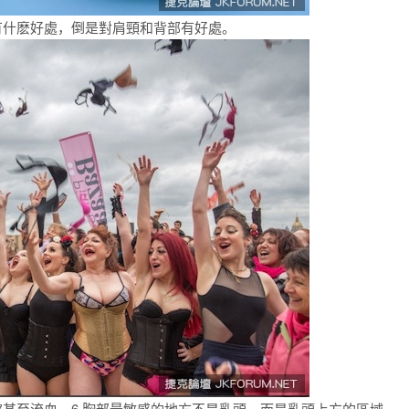
有什麽好處，倒是對肩頸和背部有好處。
擦甚至流血。6.胸部最敏感的地方不是乳頭，而是乳頭上方的區域。