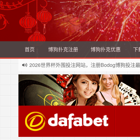
首页
博狗扑克注册
博狗扑克优惠
下
欢迎访问博狗扑克网站，注册博狗扑克免费送10美
2026世界杯外围投注网站，注册Bodog博狗投注最