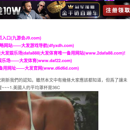
】
口(九游会J9.com)
略网站——大发游戏导航(dfyxdh.com)
大发娱乐场|dafa888|大发体育唯一备用网站(www.2dafa88.com)!
乐场——大发体育(www.daf22.com)
备用网址——大发官网(www.d6d6d.com)
次刷新我們的認知。雖然本文中有幾條大家應該都知道，但爲了讓未
~~1.美國人的平均罩杯是36C