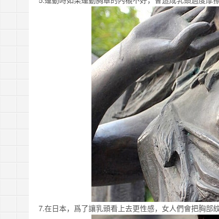
7.在日本，爲了讓乳頭看上去更性感，女人們會把胸部