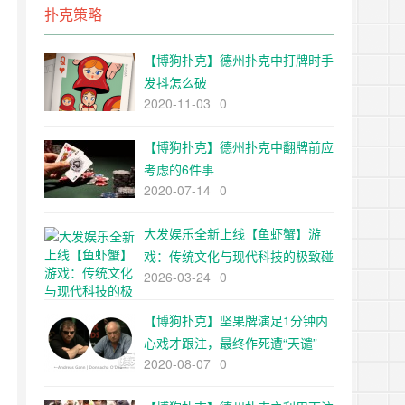
扑克策略
【博狗扑克】德州扑克中打牌时手
发抖怎么破
2020-11-03
0
【博狗扑克】德州扑克中翻牌前应
考虑的6件事
2020-07-14
0
大发娱乐全新上线【鱼虾蟹】游
戏：传统文化与现代科技的极致碰
2026-03-24
0
撞
【博狗扑克】坚果牌演足1分钟内
心戏才跟注，最终作死遭“天谴”
2020-08-07
0