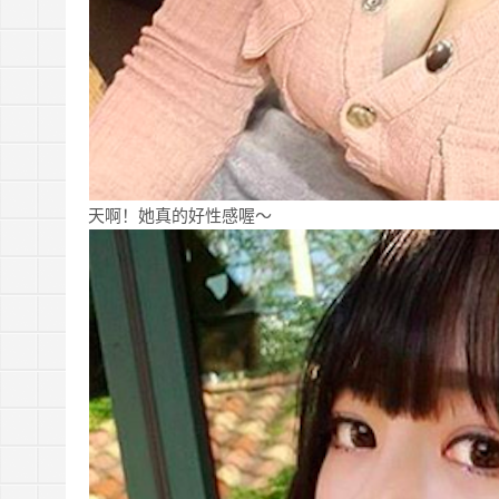
天啊！她真的好性感喔～