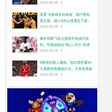
2026-08-06
0
邀约引发去留两难
克莱·汤普森去向成谜：独行侠有
意交易，湖人&热火成潜在下家，
2026-08-06
0
大发体育助力你的致富之路！
维尼修斯飞抵马德里开启续约谈
判，阿森纳抛出“核心+天价”双诱
2026-08-06
0
惑，大发体育助力你的致富之路！
B费续约陷入僵局，加拉塔萨雷40
万周薪挖角曼联队长，大发体育助
2026-08-06
0
力你的致富之路！