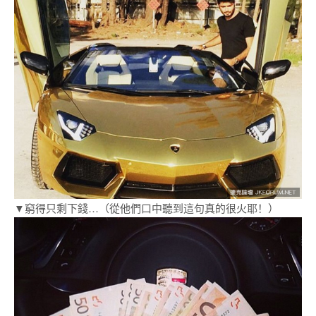
▼窮得只剩下錢…（從他們口中聽到這句真的很火耶！）