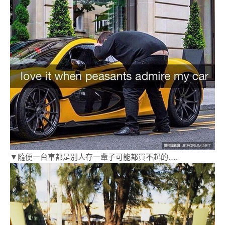
▼隨便一台車都是別人存一輩子可能都買不起的….