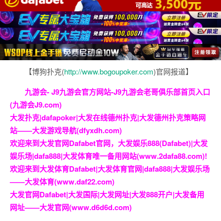
【博狗扑克(
http://www.bogoupoker.com
)官网报道】
九游会- J9九游会官方网站-J9九游会老哥俱乐部首页入口
(九游会J9.com)
大发扑克|dafapoker|大发在线德州扑克|大发德州扑克策略网
站——大发游戏导航(dfyxdh.com)
欢迎来到大发官网Dafabet官网，大发娱乐888(Dafabet)|大发
娱乐场|dafa888|大发体育唯一备用网站(www.2dafa88.com)!
欢迎来到大发体育Dafabet|大发体育官网|dafa888|大发娱乐场
——大发体育(www.daf22.com)
大发官网Dafabet|大发国际|大发网址|大发888开户|大发备用
网址——大发官网(www.d6d6d.com)