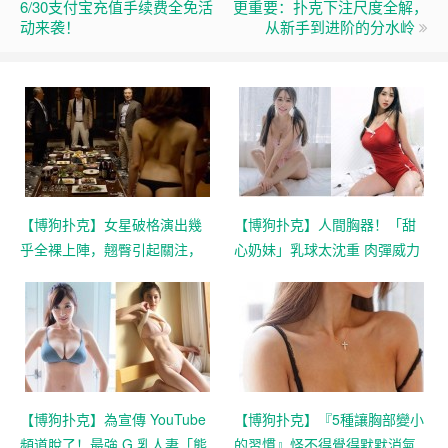
6/30支付宝充值手续费全免活
更重要：扑克下注尺度全解，
动来袭！
从新手到进阶的分水岭
【博狗扑克】女星破格演出幾
【博狗扑克】人間胸器！「甜
乎全裸上陣，翹臀引起關注，
心奶妹」乳球太沈重 肉彈威力
被韓國網友封為＂鴨子屁股＂
猛到「沙發凹陷」好震撼
翹得真可人
【博狗扑克】為宣傳 YouTube
【博狗扑克】『5種讓胸部變小
頻道脫了！最強 G 乳人妻「熊
的習慣』怪不得覺得默默消氣