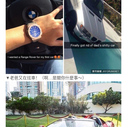
▼老爸又在炫車！（啊…是關你什麼事～）