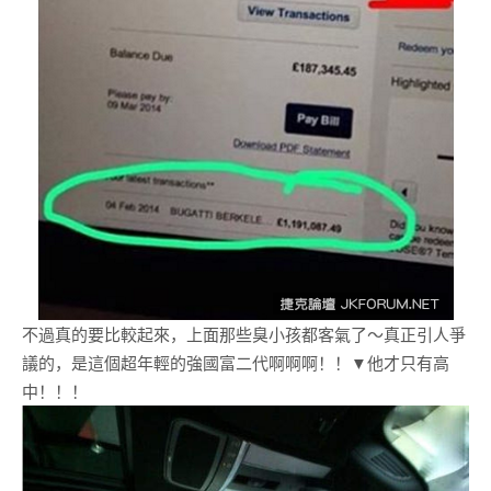
不過真的要比較起來，上面那些臭小孩都客氣了～真正引人爭
議的，是這個超年輕的強國富二代啊啊啊！！▼他才只有高
中！！！