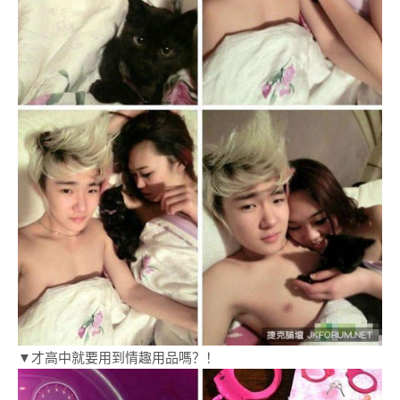
▼才高中就要用到情趣用品嗎？！