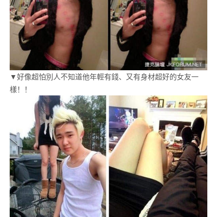
▼好像超怕別人不知道他年輕有錢、又有身材超好的女友一
樣！！