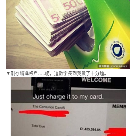
▼剛存錢進帳戶…..呃，這數字長到我數了十分鐘。