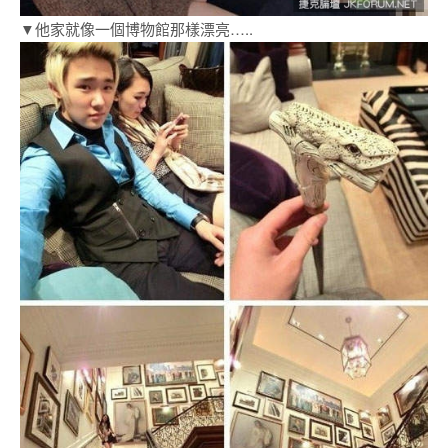
▼他家就像一個博物館那樣漂亮…..