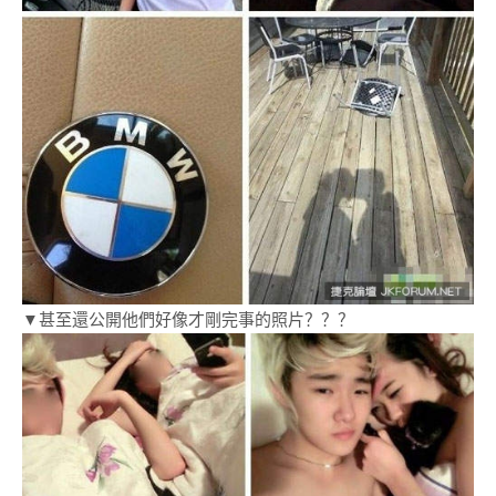
▼甚至還公開他們好像才剛完事的照片？？？