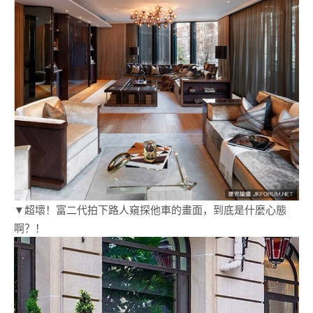
▼超壞！富二代拍下路人窺探他車的畫面，到底是什麼心態
啊？！