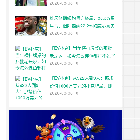
2026-08-08
0
阿森纳“声东击西”策略落空，大发
体育助力你的致富之路！
维尼修斯续约博弈终局：83.3%留
皇马，但阿森纳22.2%的威胁真实
2026-08-08
0
存在，大发体育助力你的致富之
路！
【EV扑克】当年横扫牌桌的那批
老玩家，如今怎么连鱼都打不过了
2026-08-08
0
【EV扑克】从922人到9人：那场
价值1000万美元的扑克牌局，即
2026-08-08
0
将揭晓最终答案