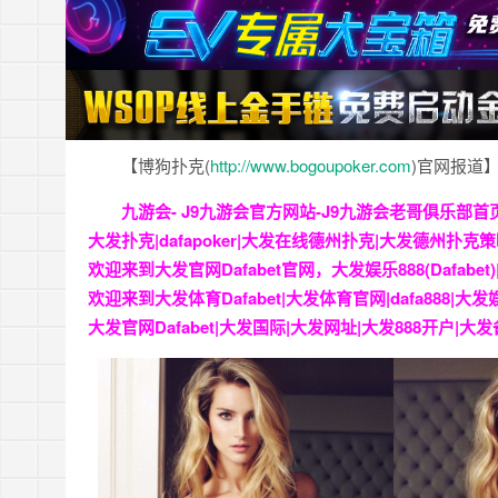
【博狗扑克(
http://www.bogoupoker.com
)官网报道
九游会- J9九游会官方网站-J9九游会老哥俱乐部首页入
大发扑克|dafapoker|大发在线德州扑克|大发德州扑克策
欢迎来到大发官网Dafabet官网，大发娱乐888(Dafabet)|
欢迎来到大发体育Dafabet|大发体育官网|dafa888|大发娱
大发官网Dafabet|大发国际|大发网址|大发888开户|大发