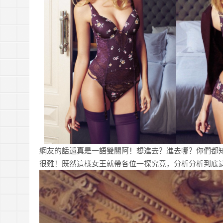
網友的話還真是一語雙關阿！想進去？進去哪？你們都
很難！既然這樣女王就帶各位一探究竟，分析分析到底