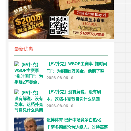
最新优惠
【EV扑克】WSOP主赛事“拖时间
门”：为躺赚2万美金，他磨了整
2026-08-06
0
整17分钟
【EV扑克】没有解说、没有剧
本，这档扑克节目凭什么杀回
2026-08-06
0
CBS黄金档？
迈博体育 巴萨中场竞争白热化：
卡萨多彻底沦为边缘人，沙特高薪