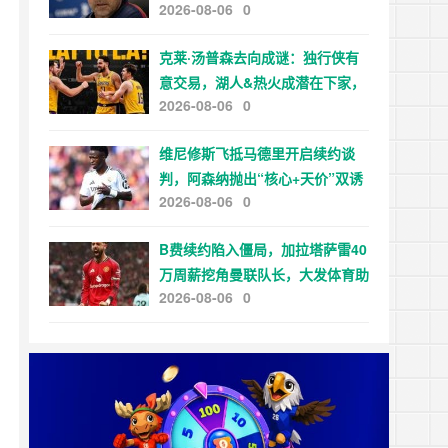
2026-08-06
0
邀约引发去留两难
克莱·汤普森去向成谜：独行侠有
意交易，湖人&热火成潜在下家，
2026-08-06
0
大发体育助力你的致富之路！
维尼修斯飞抵马德里开启续约谈
判，阿森纳抛出“核心+天价”双诱
2026-08-06
0
惑，大发体育助力你的致富之路！
B费续约陷入僵局，加拉塔萨雷40
万周薪挖角曼联队长，大发体育助
2026-08-06
0
力你的致富之路！