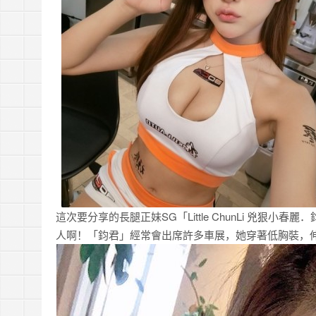
這次要分享的長腿正妹SG「Little ChunLi 兇
人啊！「鈞君」經常會出席許多車展，她穿著低胸裝，