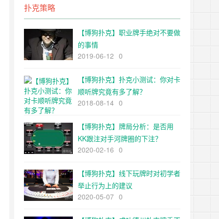
扑克策略
【博狗扑克】职业牌手绝对不要做
的事情
2019-06-12
0
【博狗扑克】扑克小测试：你对卡
顺听牌究竟有多了解？
2018-08-14
0
【博狗扑克】牌局分析：是否用
KK跟注对手河牌圈的下注？
2020-02-16
0
【博狗扑克】线下玩牌时对初学者
举止行为上的建议
2020-05-07
0