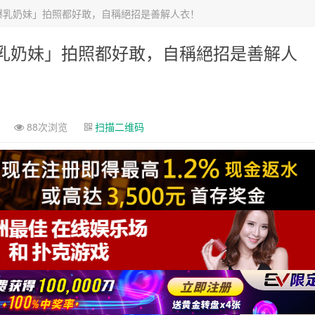
爆乳奶妹」拍照都好敢，自稱絕招是善解人衣！
乳奶妹」拍照都好敢，自稱絕招是善解人
88次浏览
扫描二维码