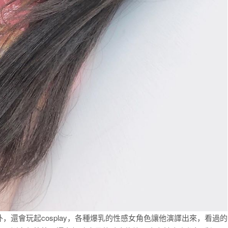
還會玩起cosplay，各種爆乳的性感女角色讓他演譯出來，看過的