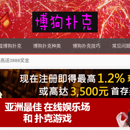
载博狗扑克
博狗扑克种类
博狗扑克技巧
常见问
元现金和2张比赛门票
高送3888奖金