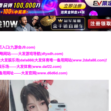
】
口(九游会J9.com)
略网站——大发游戏导航(dfyxdh.com)
大发娱乐场|dafa888|大发体育唯一备用网站(www.2dafa88.com)!
乐场——大发体育(www.daf22.com)
备用网址——大发官网(www.d6d6d.com)