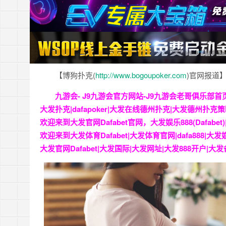
【博狗扑克(
http://www.bogoupoker.com
)官网报道
九游会- J9九游会官方网站-J9九游会老哥俱乐部首页入
大发扑克|dafapoker|大发在线德州扑克|大发德州扑克策
欢迎来到大发官网Dafabet官网，大发娱乐888(Dafabet)|
欢迎来到大发体育Dafabet|大发体育官网|dafa888|大发娱
大发官网Dafabet|大发国际|大发网址|大发888开户|大发