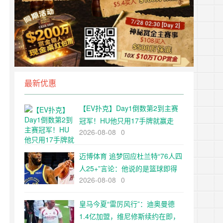
最新优惠
【EV扑克】Day1倒数第2到主赛
冠军！HU他只用17手牌就赢走
2026-08-08
0
1000万刀！
迈博体育 追梦回应杜兰特“76人四
人25+”言论：他说的是篮球即得
2026-08-08
0
分，但别拿他和詹姆斯作比较
皇马今夏“雷厉风行”：迪奥曼德
1.4亿加盟，维尼修斯续约在即，