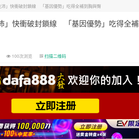
充沛」快衝破封鎖線 「基因優勢」吃得全補到胸與臀
沛」快衝破封鎖線 「基因優勢」吃得全補
100次浏览
扫描二维码