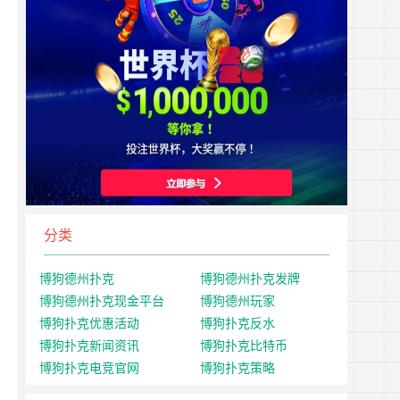
分类
博狗德州扑克
博狗德州扑克发牌
博狗德州扑克现金平台
博狗德州玩家
博狗扑克优惠活动
博狗扑克反水
博狗扑克新闻资讯
博狗扑克比特币
博狗扑克电竞官网
博狗扑克策略