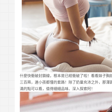
什麼快衝破封鎖線，根本是已經衝破了啦！看看妹子胸
三百兩，連小孩都懂的套路！除了奶量充沛之外，那渾
滿的點可以看，值得細細品味、深入探索阿！