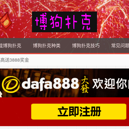
载博狗扑克
博狗扑克种类
博狗扑克技巧
常见问
元现金和2张比赛门票
高送3888奖金