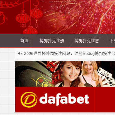
首页
博狗扑克注册
博狗扑克优惠
下
欢迎访问博狗扑克网站，注册博狗扑克免费送10美
2026世界杯外围投注网站，注册Bodog博狗投注最