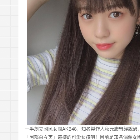
一手創立國民女團AKB48，知名製作人秋元康曾經說
「阿部菜々実」這樣的可愛女孩吧！目前是知名偶像女團「