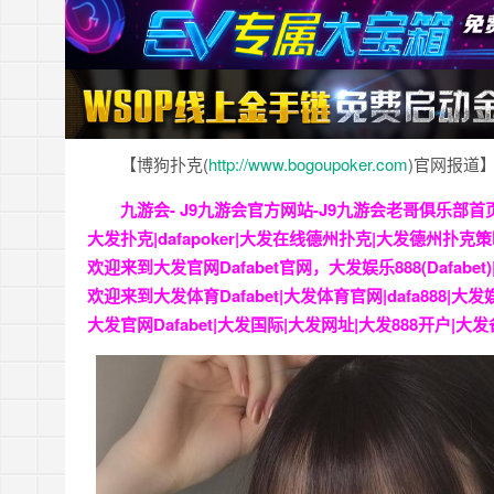
【博狗扑克(
http://www.bogoupoker.com
)官网报道
九游会- J9九游会官方网站-J9九游会老哥俱乐部首页入
大发扑克|dafapoker|大发在线德州扑克|大发德州扑克策
欢迎来到大发官网Dafabet官网，大发娱乐888(Dafabet)|
欢迎来到大发体育Dafabet|大发体育官网|dafa888|大发娱
大发官网Dafabet|大发国际|大发网址|大发888开户|大发