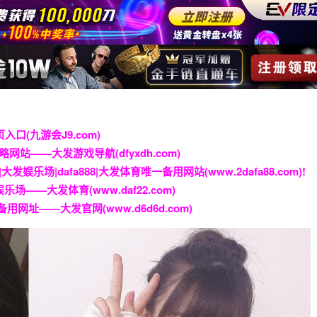
】
口(九游会J9.com)
略网站——大发游戏导航(dfyxdh.com)
大发娱乐场|dafa888|大发体育唯一备用网站(www.2dafa88.com)!
乐场——大发体育(www.daf22.com)
备用网址——大发官网(www.d6d6d.com)