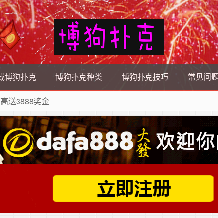
载博狗扑克
博狗扑克种类
博狗扑克技巧
常见问
元现金和2张比赛门票
高送3888奖金