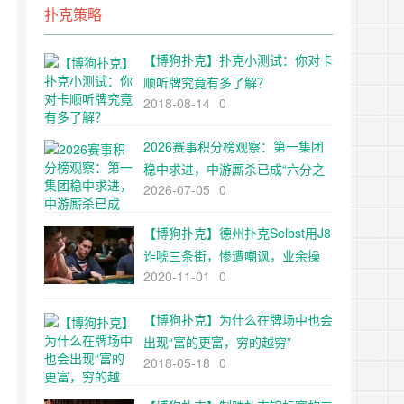
扑克策略
【博狗扑克】扑克小测试：你对卡
顺听牌究竟有多了解？
2018-08-14
0
2026赛事积分榜观察：第一集团
稳中求进，中游厮杀已成“六分之
2026-07-05
0
战”
【博狗扑克】德州扑克Selbst用J8
诈唬三条街，惨遭嘲讽，业余操
2020-11-01
0
作？
【博狗扑克】为什么在牌场中也会
出现“富的更富，穷的越穷”
2018-05-18
0