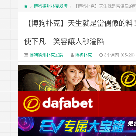
博狗德州扑克发牌
【博狗扑克】天生就是當偶像的
>
>
【博狗扑克】天生就是當偶像的料
使下凡 笑容讓人秒淪陷
博狗德州扑克发牌
博狗扑克
3个月前 (05-20)