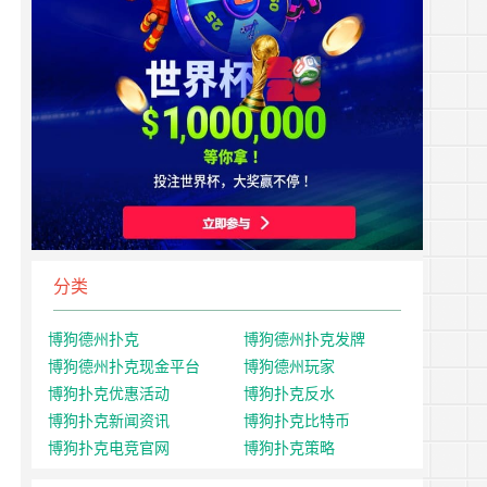
分类
博狗德州扑克
博狗德州扑克发牌
博狗德州扑克现金平台
博狗德州玩家
博狗扑克优惠活动
博狗扑克反水
博狗扑克新闻资讯
博狗扑克比特币
博狗扑克电竞官网
博狗扑克策略