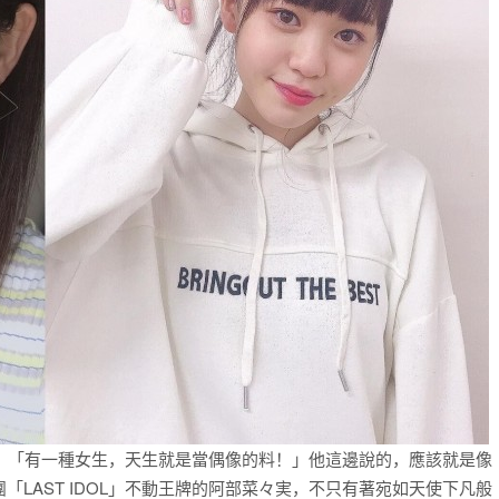
過，「有一種女生，天生就是當偶像的料！」他這邊說的，應該就是像
LAST IDOL」不動王牌的阿部菜々実，不只有著宛如天使下凡般