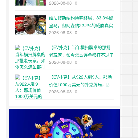
2026-08-08
0
阿森纳“声东击西”策略落空，大发
体育助力你的致富之路！
维尼修斯续约博弈终局：83.3%留
皇马，但阿森纳22.2%的威胁真实
2026-08-08
0
存在，大发体育助力你的致富之
路！
【EV扑克】当年横扫牌桌的那批
老玩家，如今怎么连鱼都打不过了
2026-08-08
0
【EV扑克】从922人到9人：那场
价值1000万美元的扑克牌局，即
2026-08-08
0
将揭晓最终答案