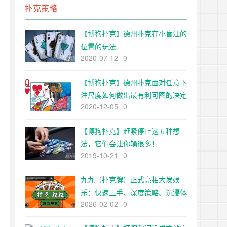
扑克策略
【博狗扑克】德州扑克在小盲注的
位置的玩法
2020-07-12
0
【博狗扑克】德州扑克面对任意下
注尺度如何做出最有利可图的决定
2020-12-05
0
【博狗扑克】赶紧停止这五种想
法，它们会让你输很多！
2019-10-21
0
九九（扑克牌）正式亮相大发娱
乐：快速上手、深度策略、沉浸体
2026-02-02
0
验的全新线上纸牌竞技！