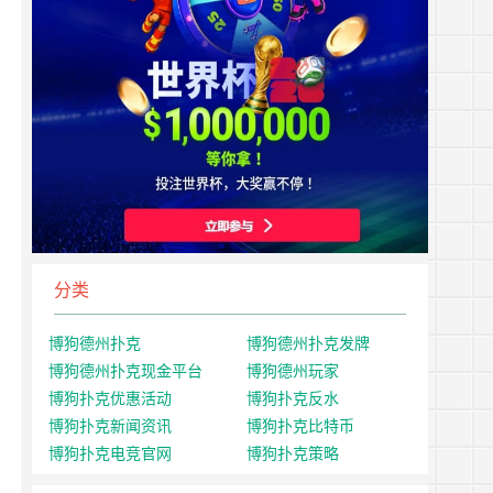
分类
博狗德州扑克
博狗德州扑克发牌
博狗德州扑克现金平台
博狗德州玩家
博狗扑克优惠活动
博狗扑克反水
博狗扑克新闻资讯
博狗扑克比特币
博狗扑克电竞官网
博狗扑克策略