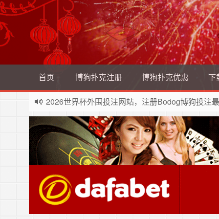
首页
博狗扑克注册
博狗扑克优惠
下
欢迎访问博狗扑克网站，注册博狗扑克免费送10美
2026世界杯外围投注网站，注册Bodog博狗投注最