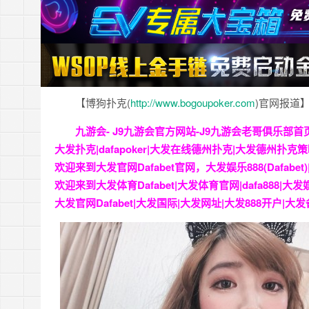
【博狗扑克(
http://www.bogoupoker.com
)官网报道
九游会- J9九游会官方网站-J9九游会老哥俱乐部首页入
大发扑克|dafapoker|大发在线德州扑克|大发德州扑克策
欢迎来到大发官网Dafabet官网，大发娱乐888(Dafabet)|
欢迎来到大发体育Dafabet|大发体育官网|dafa888|大发娱
大发官网Dafabet|大发国际|大发网址|大发888开户|大发