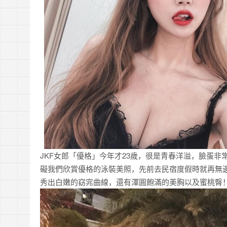
JKF女郎「優格」今年才23歲，很是青春洋溢，臉蛋
礙我們欣賞優格的泳裝美照，先前去民宿度假時就再無
秀出白嫩的窈宨曲線，還有渾圓飽滿的美胸以及蜜桃臀