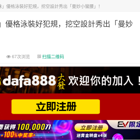
妹」優格泳裝好犯規，挖空設計秀出「曼妙小蠻腰」！
妹」優格泳裝好犯規，挖空設計秀出「曼妙
67次浏览
扫描二维码