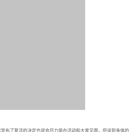
，虽然宣布了复活的决定也说会尽力举办活动和大家见面，但谈到身体的