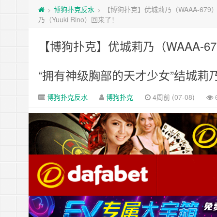
博狗扑克反水
【博狗扑克】优城莉乃（WAAA-67
>
>
乃（Yuuki Rino）回来了！
【博狗扑克】优城莉乃（WAAA-
“拥有神级胸部的天才少女”结城莉乃（Y
博狗扑克反水
博狗扑克
4周前 (07-08)