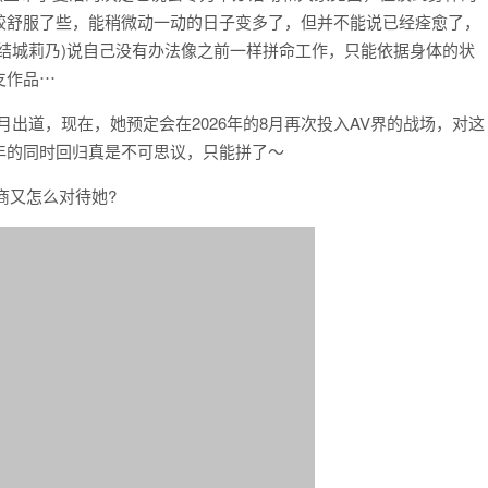
较舒服了些，能稍微动一动的日子变多了，但并不能说已经痊愈了，
结城莉乃)说自己没有办法像之前一样拼命工作，只能依据身体的状
支作品⋯
8月出道，现在，她预定会在2026年的8月再次投入AV界的战场，对这
年的同时回归真是不可思议，只能拼了～
商又怎么对待她?