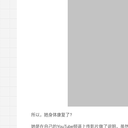
所以，她身体康复了?
她是在自己的YouTube频道上传影片做了说明