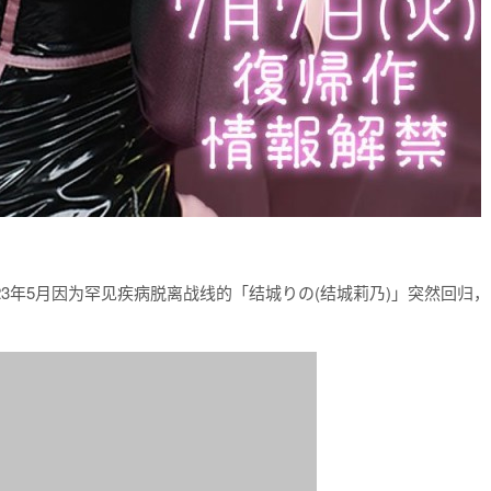
23年5月因为罕见疾病脱离战线的「结城りの(结城莉乃)」突然回归，