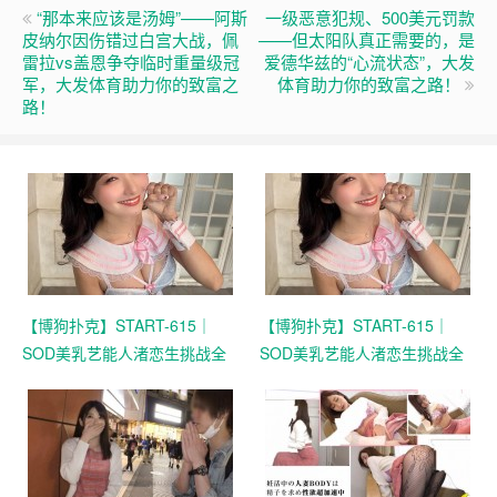
“那本来应该是汤姆”——阿斯
一级恶意犯规、500美元罚款
皮纳尔因伤错过白宫大战，佩
——但太阳队真正需要的，是
雷拉vs盖恩争夺临时重量级冠
爱德华兹的“心流状态”，大发
军，大发体育助力你的致富之
体育助力你的致富之路！
路！
【博狗扑克】START-615｜
【博狗扑克】START-615｜
SOD美乳艺能人渚恋生挑战全
SOD美乳艺能人渚恋生挑战全
新企划！剧情全面升级引发关
新企划！剧情全面升级引发关
注
注