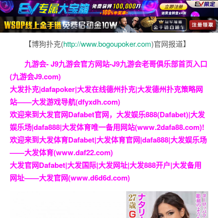
【博狗扑克(
http://www.bogoupoker.com
)官网报道】
九游会- J9九游会官方网站-J9九游会老哥俱乐部首页入口
(九游会J9.com)
大发扑克|dafapoker|大发在线德州扑克|大发德州扑克策略网
站——大发游戏导航(dfyxdh.com)
欢迎来到大发官网Dafabet官网，大发娱乐888(Dafabet)|大发
娱乐场|dafa888|大发体育唯一备用网站(www.2dafa88.com)!
欢迎来到大发体育Dafabet|大发体育官网|dafa888|大发娱乐场
——大发体育(www.daf22.com)
大发官网Dafabet|大发国际|大发网址|大发888开户|大发备用
网址——大发官网(www.d6d6d.com)