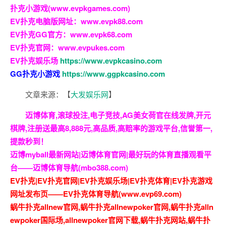
扑克小游戏(www.evpkgames.com)
EV扑克电脑版网址：www.evpk88.com
EV扑克GG官方：www.evpk68.com
EV扑克官网：www.evpukes.com
EV扑克娱乐场
https://www.evpkcasino.com
GG扑克小游戏
https://www.ggpkcasino.com
文章来源：【
大发娱乐网
】
迈博体育,滚球投注,电子竞技,AG美女荷官在线发牌,开元
棋牌,注册送最高8,888元,高品质,高赔率的游戏平台,信誉第一,
提款秒到！
迈博myball最新网站|迈博体育官网|最好玩的体育直播观看平
台——迈博体育导航(mbo388.com)
EV扑克|EV扑克官网|EV扑克娱乐场|EV扑克体育|EV扑克游戏
网址发布页——EV扑克体育导航(www.evp69.com)
蜗牛扑克allnew官网,蜗牛扑克allnewpoker官网,蜗牛扑克alln
ewpoker国际场,allnewpoker官网下载,蜗牛扑克网站,蜗牛扑