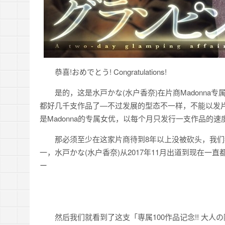
恭喜!おめでとう! Congratulations!
是的，这是水戸かな(水户香奈)在片商Madonna
都好几千支作品了—不过发展的型态不一样，不能以发片
是Madonna的专属女优，以每个月只发行一支作品的速
那必须至少在这家片商待到8年以上没被砍头，我
一，水戸かな(水户香奈)从2017年11月出道到现在一
ー