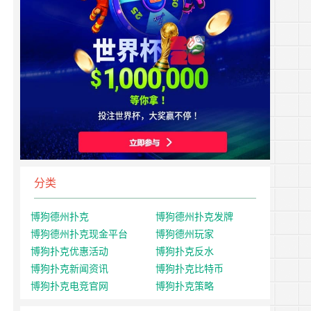
分类
博狗德州扑克
博狗德州扑克发牌
博狗德州扑克现金平台
博狗德州玩家
博狗扑克优惠活动
博狗扑克反水
博狗扑克新闻资讯
博狗扑克比特币
博狗扑克电竞官网
博狗扑克策略