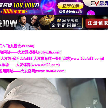
】
口(九游会J9.com)
略网站——大发游戏导航(dfyxdh.com)
大发娱乐场|dafa888|大发体育唯一备用网站(www.2dafa88.com)!
乐场——大发体育(www.daf22.com)
备用网址——大发官网(www.d6d6d.com)