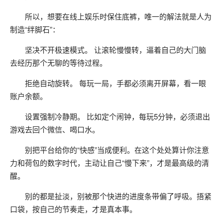
所以，想要在线上娱乐时保住底裤，唯一的解法就是人为
制造“绊脚石”：
坚决不开极速模式。 让滚轮慢慢转，逼着自己的大门脑
去经历那个无聊的等待过程。
拒绝自动旋转。 每玩一局，手都必须离开屏幕，看一眼
账户余额。
设置强制冷静期。 比如定个闹钟，每玩5分钟，必须退出
游戏去回个微信、喝口水。
别把平台给你的“快感”当成便利。在这个处处算计你注意
力和荷包的数字时代，主动让自己“慢下来”，才是最高级的清
醒。
别的都是扯淡，别被那个快进的进度条带偏了呼吸。捂紧
口袋，按自己的节奏走，才是真本事。