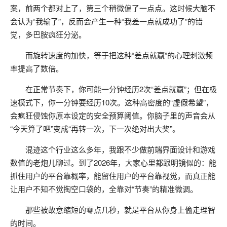
案，前两个都对上了，第三个稍微偏了一点点。这时候大脑不
会认为“我输了”，反而会产生一种“我差一点就成功了”的错
觉，多巴胺疯狂分泌。
而旋转速度的加快，等于把这种“差点就赢”的心理刺激频
率提高了数倍。
在正常节奏下，你可能一分钟经历2次“差点就赢”；但在极
速模式下，你一分钟要经历10次。这种高密度的“虚假希望”，
会疯狂侵蚀你原本设定的安全预算阈值。你脑子里的声音会从
“今天算了吧”变成“再转一次，下一次绝对出大奖”。
混迹这个行业这么多年，我跟不少做前端界面设计和游戏
数值的老炮儿聊过。到了2026年，大家心里都跟明镜似的：能
抓住用户的平台靠概率，能留住用户的平台靠视觉，而真正能
让用户不知不觉掏空口袋的，全靠对“节奏”的精准微调。
那些被故意缩短的零点几秒，就是平台从你身上偷走理智
的时间。