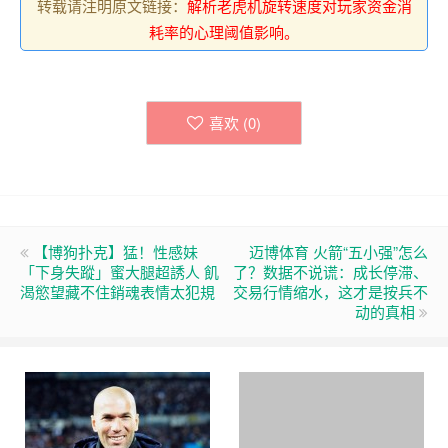
转载请注明原文链接：
解析老虎机旋转速度对玩家资金消
耗率的心理阈值影响。
喜欢 (
0
)
【博狗扑克】猛！性感妹
迈博体育 火箭“五小强”怎么
「下身失蹤」蜜大腿超誘人 飢
了？数据不说谎：成长停滞、
渴慾望藏不住銷魂表情太犯規
交易行情缩水，这才是按兵不
动的真相