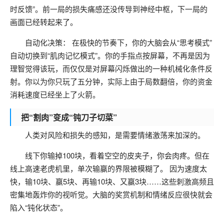
时反馈”。前一局的损失痛感还没传导到神经中枢，下一局的
画面已经转起来了。
自动化决策： 在极快的节奏下，你的大脑会从“思考模式”
自动切换到“肌肉记忆模式”。你的手指点按屏幕，不再是因为
理智觉得该玩，而仅仅是对屏幕闪烁做出的一种机械化条件反
射。你以为你只玩了五分钟，实际上由于局数翻倍，你的资金
消耗速度已经坐上了火箭。
把“割肉”变成“钝刀子切菜”
人类对风险和损失的感知，是需要情绪激荡来加深的。
线下你输掉100块，看着空空的皮夹子，你会肉疼。但在
线上高速老虎机里，单次输赢的界限被模糊了。 因为速度太
快，输10块、赢5块、再输10块、又赢3块……这些刺激高频且
密集地轰炸你的视听觉。大脑的奖赏机制和情绪反应很快就会
陷入“钝化状态”。