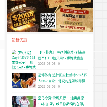
最新优惠
【EV扑克】Day1倒数第2到主赛
冠军！HU他只用17手牌就赢走
2026-08-08
0
1000万刀！
迈博体育 追梦回应杜兰特“76人四
人25+”言论：他说的是篮球即得
2026-08-08
0
分，但别拿他和詹姆斯作比较
皇马今夏“雷厉风行”：迪奥曼德
1.4亿加盟，维尼修斯续约在即，