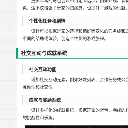
提供丰富的角色创建和自定义选项，例如外观、装
色。这不仅增强了玩家的归属感，也提升了游戏的乐趣
个性化任务和剧情
设计可以根据玩家的选择和偏好而变化的任务线和
不同的结局或体验，创造个性化的游戏旅程。
社交互动与成就系统
社交互动功能
增加社交互动元素，例如好友列表、合作任务或公
互动性和社交性。
成就与奖励系统
设计多样化的成就系统，根据玩家的背包、完成的
的挑战性和乐趣。