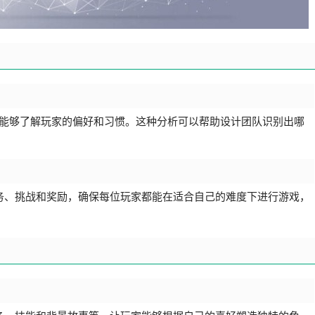
子能够了解玩家的偏好和习惯。这种分析可以帮助设计团队识别出哪
务、挑战和奖励，确保每位玩家都能在适合自己的难度下进行游戏，