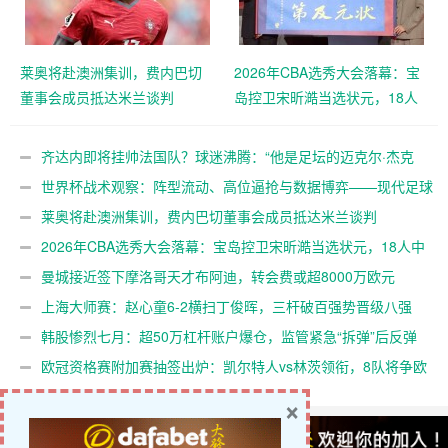
莱奥将赴澳洲集训，费内巴切
2026年CBA选秀大会落幕：宝
董事会成员抵达米兰谈判
岛控卫宋昕澔当选状元，18人
中选创历史新低
齐达内即将挂帅法国队？球迷沸腾：“他是足坛的迈克尔·杰克
逊”
世界杯战术观察：阵型流动、高位逼抢与数据博弈——现代足球
早已不是22个人追着球跑
莱奥将赴澳洲集训，费内巴切董事会成员抵达米兰谈判
2026年CBA选秀大会落幕：宝岛控卫宋昕澔当选状元，18人中
选创历史新低
曼城接近签下摩洛哥天才布阿迪，转会费或超8000万欧元
上海大师赛：赵心童6-2横扫丁俊晖，三杆破百强势晋级八强
韩股惨烈七月：超50万杠杆账户爆仓，监管紧急“拆弹”后反弹
欧冠资格赛附加赛抽签出炉：凯尔特人vs林茨领衔，8队将争欧
冠正赛门票
×