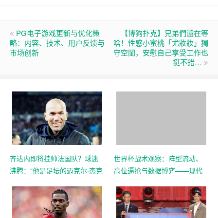
PG电子游戏更新与优化策
【博狗扑克】兄弟們還在等
略：内容、技术、用户反馈与
啥！性感小蜜桃「尤妝妝」獨
市场创新
守空閨，安慰自己享受工作也
挺不錯…
齐达内即将挂帅法国队？球迷
世界杯战术观察：阵型流动、
沸腾：“他是足坛的迈克尔·杰克
高位逼抢与数据博弈——现代
逊”
足球早已不是22个人追着球跑