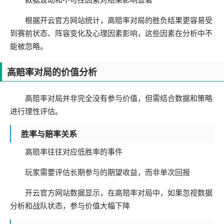
根据开云官方网站统计，高赔率对局的胜负结果更容易受
到赛前状态、阵容变化及心理因素影响，这些因素在分析中不
能被忽略。
高赔率对局的价值分析
高赔率对局并非完全没有参与价值，但需结合数据和策略
进行理性评估。
胜率与赔率关系
高赔率往往对应低胜率的事件
玩家需要评估长期参与的期望收益，而非单次回报
开云官方网站数据显示，在高赔率对局中，如果忽视数据
分析和战队状态，参与价值大幅下降