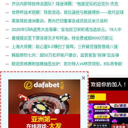
齐达内即将挂帅法国队？球迷沸腾：“他是足坛的迈克尔·杰克
逊”
世界杯战术观察：阵型流动、高位逼抢与数据博弈——现代足球
早已不是22个人追着球跑
莱奥将赴澳洲集训，费内巴切董事会成员抵达米兰谈判
2026年CBA选秀大会落幕：宝岛控卫宋昕澔当选状元，18人中
选创历史新低
曼城接近签下摩洛哥天才布阿迪，转会费或超8000万欧元
上海大师赛：赵心童6-2横扫丁俊晖，三杆破百强势晋级八强
韩股惨烈七月：超50万杠杆账户爆仓，监管紧急“拆弹”后反弹
欧冠资格赛附加赛抽签出炉：凯尔特人vs林茨领衔，8队将争欧
冠正赛门票
×