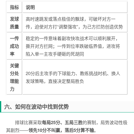
指标
说明
发球
高时速跳发或落点极佳的飘球，可破坏对方一
质量
传，迫使对方打“调整强攻”，为己方拦防创造优势
一传
稳定的一传意味着副攻快攻战术可以顺利展开，
成功
撕开对方拦网；一传到位率跌破临界值，进攻将
率
陷入单一主攻手硬砸的死胡同
关键
分处
20分后主攻手的下球能力、教练挑战时机、换人
理能
发球策略，直接决定整局胜负
力
六、如何在波动中找到优势
排球比赛采取
每局25分、五局三胜
的赛制，局势波动性极
其剧烈——
领先10分不叫赢，落后5分算不输
。