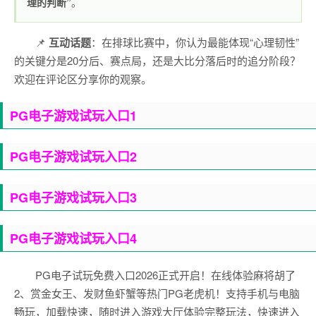
理的判断”
。
📌
互动话题
：在排球比赛中，你认为最能体现“心理韧性”
的关键分是20分后、赛点局，还是大比分落后时的追分阶段？
欢迎在评论区分享你的观察。
PG电子游戏试玩入口1
PG电子游戏试玩入口2
PG电子游戏试玩入口3
PG电子游戏试玩入口4
PG电子试玩免费入口2026正式开启！在线体验麻将胡了
2、赏金女王、发财鱼虾蟹等热门PG老虎机！支持手机与电脑
畅玩，加载快速，随时进入游戏大厅体验完整玩法，快速进入