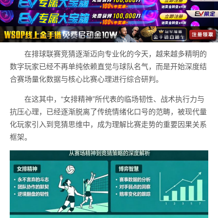
在排球联赛竞猜逐渐迈向专业化的今天，越来越多精明的
数字玩家已经不再单纯依赖直觉与球队名气，而是开始深度结
合赛场量化数据与核心比赛心理进行综合研判。
在这其中，“女排精神”所代表的临场韧性、战术执行力与
抗压心理，已经逐渐脱离了传统情绪化口号的范畴，被现代量
化玩家引入到竞猜思维中，成为理解比赛走势的重要因果关系
框架。