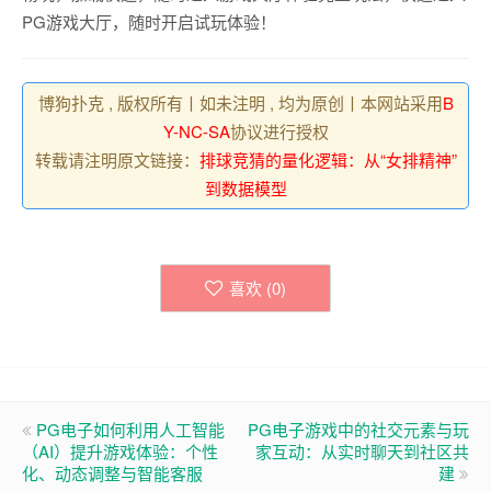
PG游戏大厅，随时开启试玩体验！
博狗扑克 , 版权所有丨如未注明 , 均为原创丨本网站采用
B
Y-NC-SA
协议进行授权
转载请注明原文链接：
排球竞猜的量化逻辑：从“女排精神”
到数据模型
喜欢 (
0
)
PG电子如何利用人工智能
PG电子游戏中的社交元素与玩
（AI）提升游戏体验：个性
家互动：从实时聊天到社区共
化、动态调整与智能客服
建