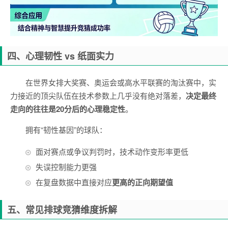
四、心理韧性 vs 纸面实力
在世界女排大奖赛、奥运会或高水平联赛的淘汰赛中，实
力接近的顶尖队伍在技术参数上几乎没有绝对落差，
决定最终
走向的往往是20分后的心理稳定性
。
拥有“韧性基因”的球队：
面对赛点或争议判罚时，技术动作变形率更低
失误控制能力更强
在复盘数据中直接对应
更高的正向期望值
五、常见排球竞猜维度拆解