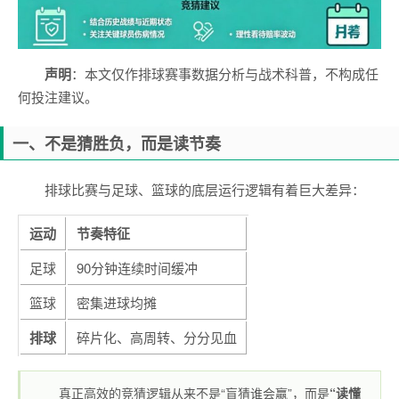
声明
：本文仅作排球赛事数据分析与战术科普，不构成任
何投注建议。
一、不是猜胜负，而是读节奏
排球比赛与足球、篮球的底层运行逻辑有着巨大差异：
运动
节奏特征
足球
90分钟连续时间缓冲
篮球
密集进球均摊
排球
碎片化、高周转、分分见血
真正高效的竞猜逻辑从来不是“盲猜谁会赢”，而是
“读懂