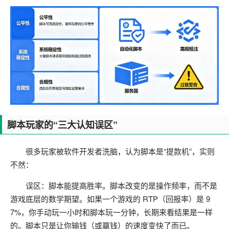
脚本玩家的“三大认知误区”
很多玩家被软件开发者洗脑，认为脚本是“提款机”，实则
不然：
误区：脚本能提高胜率。脚本改变的是操作频率，而不是
游戏底层的数学期望。如果一个游戏的 RTP（回报率）是 9
7%，你手动玩一小时和脚本玩一分钟，长期来看结果是一样
的。脚本只是让你输钱（或赢钱）的速度变快了而已。