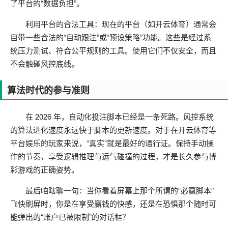
了平台的“数据负担”。
利用平台的合法工具：现在的平台（如开云体育）通常会
自带一些合法的“自动跟注”或“预设策略”功能。这些是经过系
统压力测试、符合公平规则的工具。使用它们不仅安全，而且
不会触碰风控底线。
算法时代的参与准则
在 2026 年，自动化投注脚本已经是一条死路。风控系统
的算法进化速度永远快于脚本的更新速度。对于在开云体育等
平台娱乐的玩家来说，“真实”就是最好的通行证。保持手动操
作的节奏，享受逻辑推理与运气碰撞的过程，才是长久参与博
彩游戏的正确姿势。
最后咱瞎聊一句：当你看着屏幕上那个所谓的“必赢脚本”
飞快刷屏时，你是在享受赢钱的快感，还是在恐惧那个随时可
能弹出的“账户已被限制”的对话框？