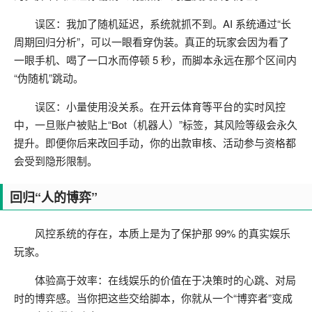
误区：我加了随机延迟，系统就抓不到。AI 系统通过“长
周期回归分析”，可以一眼看穿伪装。真正的玩家会因为看了
一眼手机、喝了一口水而停顿 5 秒，而脚本永远在那个区间内
“伪随机”跳动。
误区：小量使用没关系。在开云体育等平台的实时风控
中，一旦账户被贴上“Bot（机器人）”标签，其风险等级会永久
提升。即便你后来改回手动，你的出款审核、活动参与资格都
会受到隐形限制。
回归“人的博弈”
风控系统的存在，本质上是为了保护那 99% 的真实娱乐
玩家。
体验高于效率：在线娱乐的价值在于决策时的心跳、对局
时的博弈感。当你把这些交给脚本，你就从一个“博弈者”变成