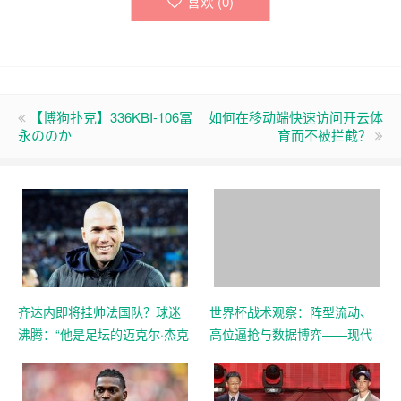
喜欢 (
0
)
【博狗扑克】336KBI-106冨
如何在移动端快速访问开云体
永ののか
育而不被拦截？
齐达内即将挂帅法国队？球迷
世界杯战术观察：阵型流动、
沸腾：“他是足坛的迈克尔·杰克
高位逼抢与数据博弈——现代
逊”
足球早已不是22个人追着球跑