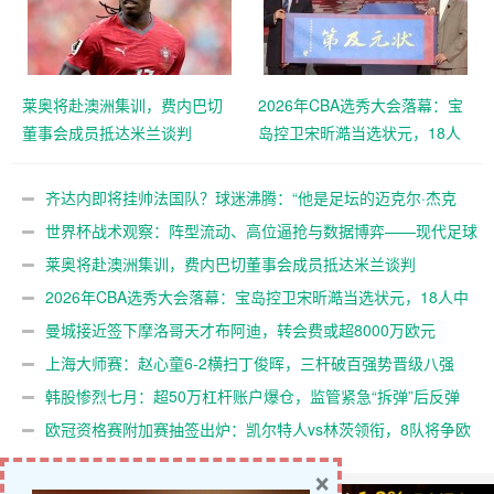
莱奥将赴澳洲集训，费内巴切
2026年CBA选秀大会落幕：宝
董事会成员抵达米兰谈判
岛控卫宋昕澔当选状元，18人
中选创历史新低
齐达内即将挂帅法国队？球迷沸腾：“他是足坛的迈克尔·杰克
逊”
世界杯战术观察：阵型流动、高位逼抢与数据博弈——现代足球
早已不是22个人追着球跑
莱奥将赴澳洲集训，费内巴切董事会成员抵达米兰谈判
2026年CBA选秀大会落幕：宝岛控卫宋昕澔当选状元，18人中
选创历史新低
曼城接近签下摩洛哥天才布阿迪，转会费或超8000万欧元
上海大师赛：赵心童6-2横扫丁俊晖，三杆破百强势晋级八强
韩股惨烈七月：超50万杠杆账户爆仓，监管紧急“拆弹”后反弹
欧冠资格赛附加赛抽签出炉：凯尔特人vs林茨领衔，8队将争欧
冠正赛门票
×