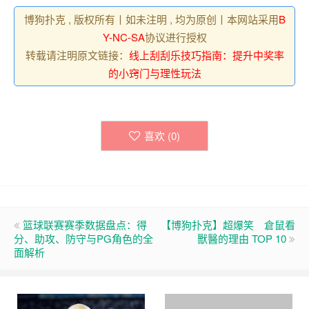
博狗扑克 , 版权所有丨如未注明 , 均为原创丨本网站采用
B
Y-NC-SA
协议进行授权
转载请注明原文链接：
线上刮刮乐技巧指南：提升中奖率
的小窍门与理性玩法
喜欢 (
0
)
篮球联赛赛季数据盘点：得
【博狗扑克】超爆笑 倉鼠看
分、助攻、防守与PG角色的全
獸醫的理由 TOP 10
面解析