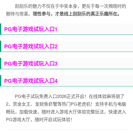
刮刮乐的魅力不仅在于中奖本身，更在于每一次揭晓时的
期待与惊喜。
理性参与，才是线上刮刮乐的真正乐趣所在。
PG电子游戏试玩入口1
PG电子游戏试玩入口2
PG电子游戏试玩入口3
PG电子游戏试玩入口4
PG电子试玩免费入口2026正式开启！在线体验麻将胡了
2、赏金女王、发财鱼虾蟹等热门PG老虎机！支持手机与电脑
畅玩，加载快速，随时进入游戏大厅体验完整玩法，快速进入
PG游戏大厅，随时开启试玩体验！