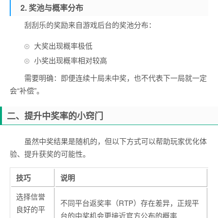
2. 奖池与概率分布
刮刮乐的奖励来自游戏后台的奖池分布：
大奖出现概率极低
小奖出现概率相对较高
需要明确：即便连续十局未中奖，也不代表下一局就一定
会“补偿”。
二、提升中奖率的小窍门
虽然中奖结果是随机的，但以下方式可以帮助玩家优化体
验、提升获奖的可能性。
技巧
说明
选择信誉
不同平台返奖率（RTP）存在差异，正规平
良好的平
台的中奖机会更接近官方公布的概率