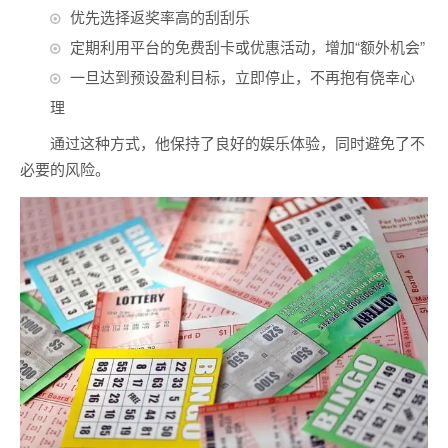
优先选择返奖率高的刮刮乐
定期利用平台的免费刮卡或优惠活动，增加“额外机会”
一旦达到预设盈利目标，立即停止，不再抱有侥幸心
理
通过这种方式，他保持了良好的娱乐体验，同时避免了不
必要的风险。