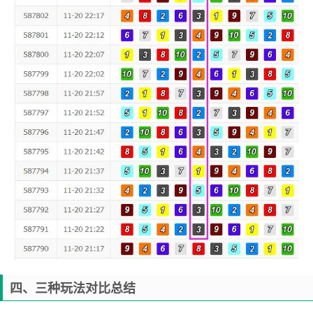
四、三种玩法对比总结