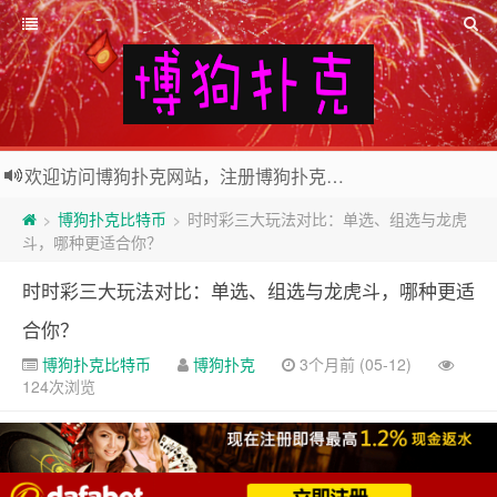
欢迎访问博狗扑克网站，注册博狗扑克免费送10美元现金和2张比赛门票
2026世界杯外围投注网站，注册Bodog博狗投注最高送3888奖金
博狗扑克比特币
时时彩三大玩法对比：单选、组选与龙虎
>
>
斗，哪种更适合你？
时时彩三大玩法对比：单选、组选与龙虎斗，哪种更适
合你？
博狗扑克比特币
博狗扑克
3个月前 (05-12)
124次浏览