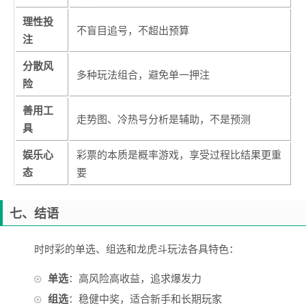
理性投
不盲目追号，不超出预算
注
分散风
多种玩法组合，避免单一押注
险
善用工
走势图、冷热号分析是辅助，不是预测
具
娱乐心
彩票的本质是概率游戏，享受过程比结果更重
态
要
七、结语
时时彩的单选、组选和龙虎斗玩法各具特色：
单选
：高风险高收益，追求爆发力
组选
：稳健中奖，适合新手和长期玩家