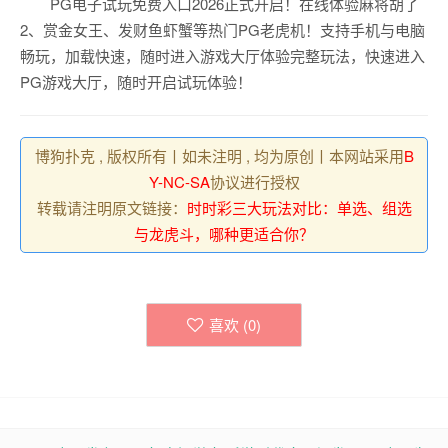
PG电子试玩免费入口2026正式开启！在线体验麻将胡了
2、赏金女王、发财鱼虾蟹等热门PG老虎机！支持手机与电脑
畅玩，加载快速，随时进入游戏大厅体验完整玩法，快速进入
PG游戏大厅，随时开启试玩体验！
博狗扑克 , 版权所有丨如未注明 , 均为原创丨本网站采用
B
Y-NC-SA
协议进行授权
转载请注明原文链接：
时时彩三大玩法对比：单选、组选
与龙虎斗，哪种更适合你？
喜欢 (
0
)