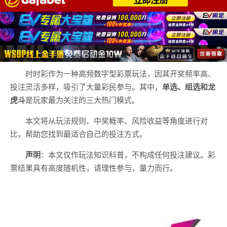
时时彩作为一种高频数字型彩票玩法，因其开奖频率高、
投注灵活多样，吸引了大量彩民参与。其中，
单选、组选和龙
虎斗
是玩家最为关注的三大热门模式。
本文将从玩法规则、中奖概率、风险收益等角度进行对
比，帮助您找到最适合自己的投注方式。
声明
：本文仅作玩法知识科普，不构成任何投注建议。彩
票结果具有高度随机性，请理性参与，量力而行。