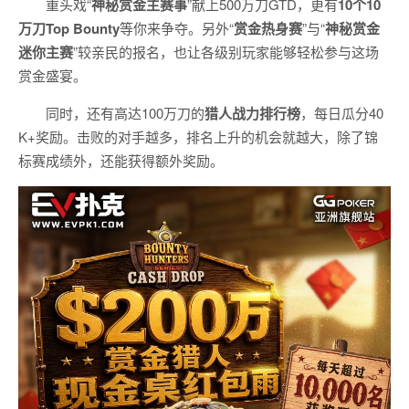
重头戏“
神秘赏金主赛事
”献上500万刀GTD，更有
10
个
10
万刀
Top Bounty
等你来争夺。另外“
赏金热身赛
”与“
神秘赏金
迷你主赛
”较亲民的报名，也让各级别玩家能够轻松参与这场
赏金盛宴。
同时，还有高达100万刀的
猎人战力排行榜
，每日瓜分40
K+奖励。击败的对手越多，排名上升的机会就越大，除了锦
标赛成绩外，还能获得额外奖励。