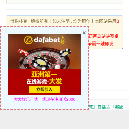
博狗扑克 , 版权所有丨如未注明 , 均为原创丨本网站采用
B
Y-NC-SA
协议进行授权
×
转载请注明原文链接：
【EV扑克】DBPT葫芦岛站决赛桌
诞生！于永泽487万记分牌领跑，十强争霸一触即发
喜欢 (
0
)
大发娱乐正式上线
现在注册送2000
【EV扑克】10刀比赛，第
【博狗扑克】直播主「娜娜
6,309名…中国选手Fu Jiahao竟
兒」動物園展現「養眼視
斩获超过2,200倍的惊人“神秘
角」，「白嫩側乳」誘惑到極
赏金”回报！
點！