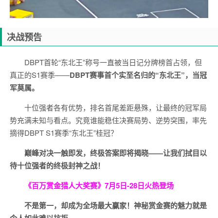
决战预告
DBPT首轮“东北王”称号一直被当日记分牌榜首占领，但
真正的S1赛季——
DBPT赛事首个实至名归的“东北王”，当冠
军莫属。
十位强者各有优势，排名首尾差距悬殊，让最终的冠军局
势充满未知与看点。究竟谁能稳住决赛局势、逆势突围，率先
摘得DBPT S1赛季“东北王”桂冠？
巅峰对决一触即发，终极答案即将揭晓——让我们拭目以
待十位强者的终极封神之战！
《百万赏金猎人大奖赛》
7月5日-28日火热登场
不是第一，却成为全场最大赢家！神秘赏金赛的魅力就是
令人如此难以抗拒。