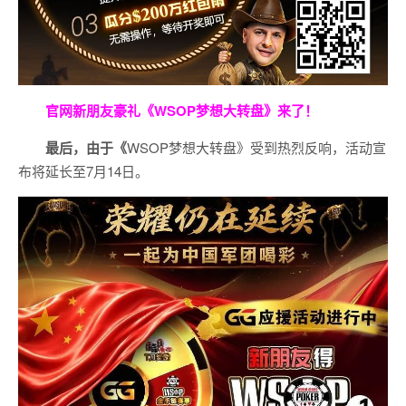
官网新朋友豪礼
《WSOP梦想大转盘》来了！
最后，由于《
WSOP梦想大转盘》受到热烈反响，活动宣
布将延长至7月14日。