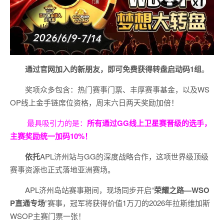
通过官网加入的新朋友，即可免费获得转盘启动码
1
组
。
奖项众多包含：热门赛事门票、丰厚赛事基金，以及WS
OP线上金手链席位资格，
周末六日两天奖励加倍！
最具吸引力的是：
所有通过
GG
线上卫星赛晋级的选手，
主赛奖励统一加码
10%
！
依托
APL济州站与GG的深度战略合作，这项世界级顶级
赛事资源也正式落地亚洲赛场。
APL济州岛站赛事期间，现场同步开启“
荣耀之路
—WSO
P
直通专场
”赛事，冠军将获得价值1万刀的2026年拉斯维加斯
WSOP主赛门票一张！