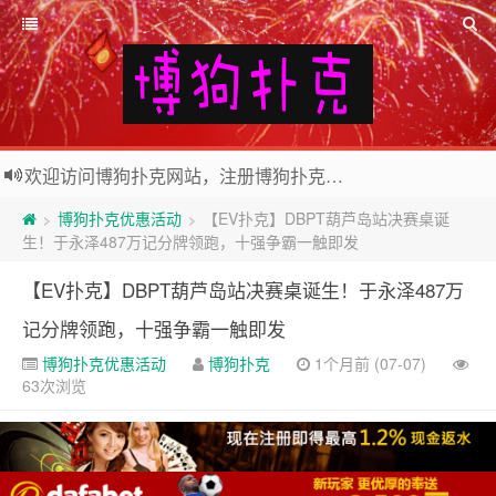
欢迎访问博狗扑克网站，注册博狗扑克免费送10美元现金和2张比赛门票
2026世界杯外围投注网站，注册Bodog博狗投注最高送3888奖金
博狗扑克优惠活动
【EV扑克】DBPT葫芦岛站决赛桌诞
>
>
生！于永泽487万记分牌领跑，十强争霸一触即发
【EV扑克】DBPT葫芦岛站决赛桌诞生！于永泽487万
记分牌领跑，十强争霸一触即发
博狗扑克优惠活动
博狗扑克
1个月前 (07-07)
63次浏览