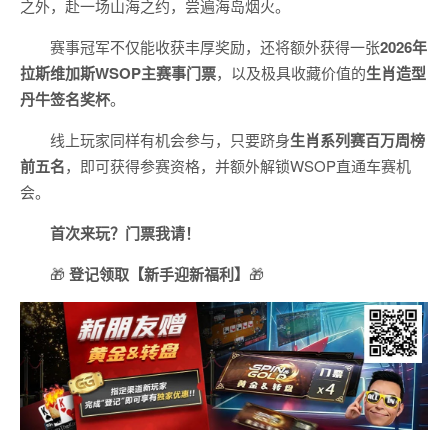
之外，赴一场山海之约，尝遍海岛烟火。
赛事冠军不仅能收获丰厚奖励，还将额外获得一张
2026
年
拉斯维加斯
WSOP
主赛事门票
，以及极具收藏价值的
生肖造型
丹牛签名奖杯
。
线上玩家同样有机会参与，只要跻身
生肖系列赛百万周榜
前五名
，即可获得参赛资格，并额外解锁WSOP直通车赛机
会。
首次来玩？门票我请！
🎁
登记领取【新手迎新福利】
🎁