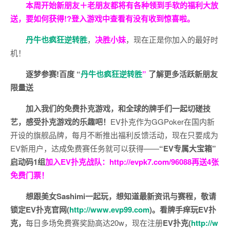
本周开始新朋友＋老朋友都将有各种领到手软的福利大放
送，要如何获得!?登入游戏中查看有没有收到惊喜啦。
丹牛也疯狂逆转胜
，
决胜小妹
，现在正是你加入的最好时
机！
逐梦参赛!百度 “
丹牛也疯狂逆转胜
”
了解更多
活跃新朋友
限量送
加入我们的免费扑克游戏，和全球的牌手们一起切磋技
艺，感受扑克游戏的乐趣吧！
EV扑克作为GGPoker在国内新
开设的旗舰品牌，每月不断推出福利反馈活动，现在只要成为
EV新用户，达成免费赛任务就可以获得——
“EV专属大宝箱”
启动码1组
加入EV扑克战队：
http://evpk7.com/96088
再送4张
免费门票！
想跟美女Sashimi一起玩，
想知道最新资讯与赛程，
敬请
锁定EV扑克官网(
http://www.evp99.com
)。
看牌手痒玩EV扑
克，
每日多场免费赛奖励高达20w，现在注册
EV扑克(
http://w