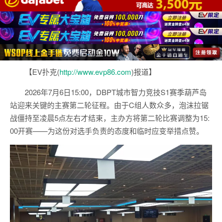
【EV扑克(
http://www.evp86.com
)报道】
2026年7月6日15:00，DBPT城市智力竞技S1赛季葫芦岛
站迎来关键的主赛第二轮征程。由于C组人数众多，泡沫拉锯
战僵持至凌晨5点左右才结束，主办方将第二轮比赛调整为15:
00开赛——为这份对选手负责的态度和临时应变举措点赞。