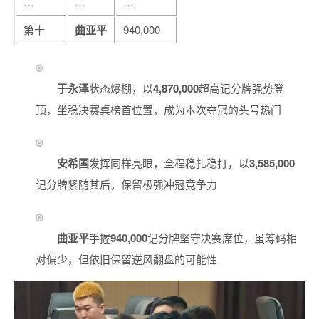
…
…
…
第十
曲亚平
940,000
于永泽
状态爆棚，以
4,870,000
超高记分牌强势登
顶，坐稳决赛桌榜首位置，成为本次夺冠的头号热门
安希国
发挥同样亮眼，全程稳扎稳打，以
3,585,000
记分牌紧随其后，保留极强冲冠竞争力
曲亚平
手握
940,000
记分牌坚守决赛席位，虽筹码相
对偏少，但依旧保留逆风翻盘的可能性