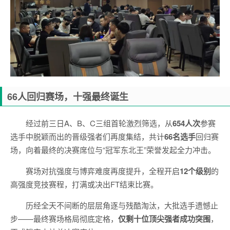
66人回归赛场，十强最终诞生
经过前三日A、B、C三组首轮激烈筛选，从
654人次
参赛
选手中脱颖而出的晋级强者们再度集结，共计
66名选手
回归赛
场，向着最终的决赛席位与“冠军东北王”荣誉发起全力冲击。
赛场对抗强度与博弈难度再度提升，全程开启
12个级别
的
高强度竞技赛程，打满或决出FT结束比赛。
历经全天不间断的层层角逐与残酷淘汰，大批选手遗憾止
步——最终赛场格局彻底定格，
仅剩十位顶尖强者成功突围
，