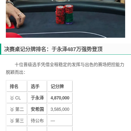
决赛桌记分牌排名：于永泽487万强势登顶
十位晋级选手凭借全程稳定的发挥与出色的赛场把控能力
脱颖而出：
排名
选手
记分牌
🥇 CL
于永泽
4,870,000
🥈 第二
安希国
3,585,000
🥉 第三
待公布
—