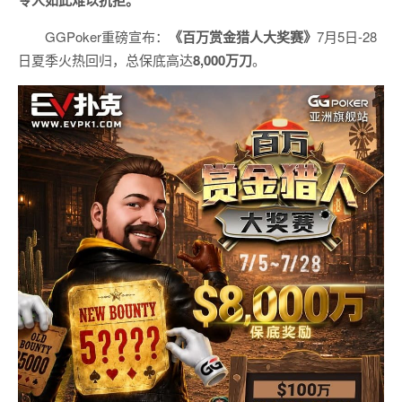
GGPoker重磅宣布：
《百万赏金猎人大奖赛》
7月5日-28
日夏季火热回归，总保底高达
8,000
万刀
。