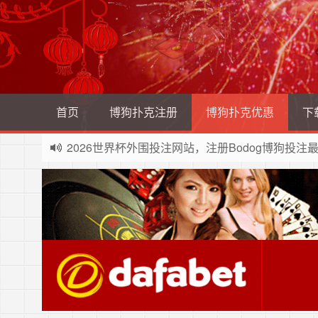
首页
博狗扑克注册
博狗扑克优惠
下
2026世界杯外围投注网站，注册Bodog博狗投注最
欢迎访问博狗扑克网站，注册博狗扑克免费送10美