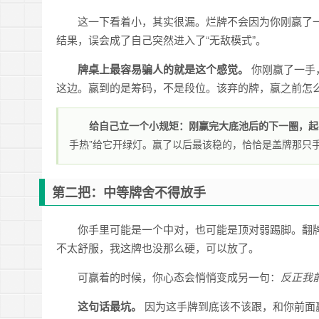
这一下看着小，其实很漏。烂牌不会因为你刚赢了
结果，误会成了自己突然进入了“无敌模式”。
牌桌上最容易骗人的就是这个感觉。
你刚赢了一手
这边。赢到的是筹码，不是段位。该弃的牌，赢之前怎
给自己立一个小规矩：刚赢完大底池后的下一圈，起
手热”给它开绿灯。赢了以后最该稳的，恰恰是盖牌那只
第二把：中等牌舍不得放手
你手里可能是一个中对，也可能是顶对弱踢脚。翻
不太舒服，我这牌也没那么硬，可以放了。
可赢着的时候，你心态会悄悄变成另一句：
反正我
这句话最坑。
因为这手牌到底该不该跟，和你前面