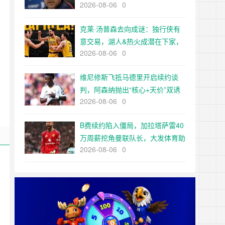
2026-08-06
0
邀约引发去留两难
克莱·汤普森去向成谜：独行侠有
意交易，湖人&热火成潜在下家，
2026-08-06
0
大发体育助力你的致富之路！
维尼修斯飞抵马德里开启续约谈
判，阿森纳抛出“核心+天价”双诱
2026-08-06
0
惑，大发体育助力你的致富之路！
B费续约陷入僵局，加拉塔萨雷40
万周薪挖角曼联队长，大发体育助
2026-08-06
0
力你的致富之路！