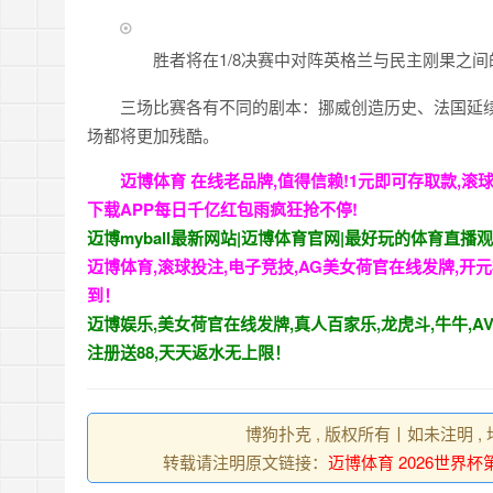
胜者将在1/8决赛中对阵英格兰与民主刚果之间
三场比赛各有不同的剧本：挪威创造历史、法国延
场都将更加残酷。
迈博体育 在线老品牌,值得信赖!1元即可存取款,滚球,
下载APP每日千亿红包雨疯狂抢不停!
迈博myball最新网站|迈博体育官网|最好玩的体育直播观看
迈博体育,滚球投注,电子竞技,AG美女荷官在线发牌,开元棋
到！
迈博娱乐,美女荷官在线发牌,真人百家乐,龙虎斗,牛牛,A
注册送88,天天返水无上限！
博狗扑克 , 版权所有丨如未注明 
转载请注明原文链接：
迈博体育 2026世界