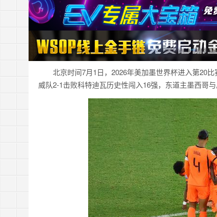
北京时间7月1日，2026年美加墨世界杯进入第20
威队2-1击败科特迪瓦历史性闯入16强，东道主墨西哥