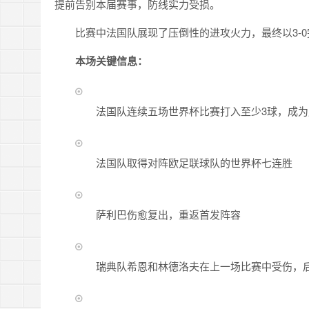
提前告别本届赛事，防线实力受损
。
比赛中法国队展现了压倒性的进攻火力，最终以3-0
本场关键信息：
法国队连续五场世界杯比赛打入至少3球，成
法国队取得对阵欧足联球队的世界杯七连胜
萨利巴伤愈复出，重返首发阵容
瑞典队希恩和林德洛夫在上一场比赛中受伤，