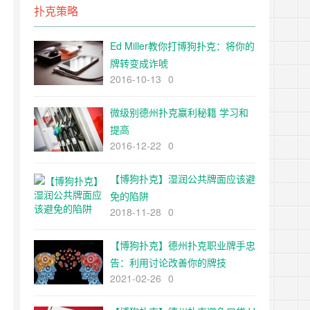
扑克策略
Ed Miller教你打博狗扑克：将你的
牌转变成诈唬
2016-10-13
0
微级别德州扑克赢利秘籍 学习和
提高
2016-12-22
0
【博狗扑克】湿润公共牌面应该避
免的陷阱
2018-11-28
0
【博狗扑克】德州扑克职业牌手忠
告：利用讨论改善你的牌技
2021-02-26
0