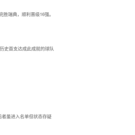
完胜瑞典，顺利晋级16强
。
为历史首支达成此成就的球队
后者虽进入名单但状态存疑