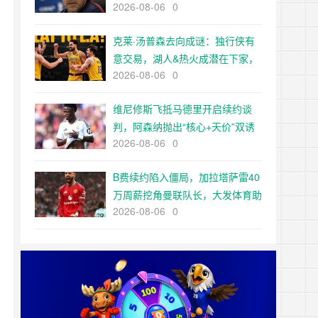
2026-08-06
0
邀约引发去留两难
克莱·汤普森去向成谜：独行侠有
意交易，湖人&热火成潜在下家，
2026-08-06
0
大发体育助力你的致富之路！
维尼修斯飞抵马德里开启续约谈
判，阿森纳抛出“核心+天价”双诱
2026-08-06
0
惑，大发体育助力你的致富之路！
B费续约陷入僵局，加拉塔萨雷40
万周薪挖角曼联队长，大发体育助
2026-08-06
0
力你的致富之路！