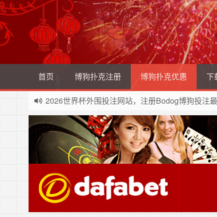
首页
博狗扑克注册
博狗扑克优惠
下
2026世界杯外围投注网站，注册Bodog博狗投注最
欢迎访问博狗扑克网站，注册博狗扑克免费送10美