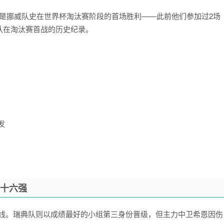
是挪威队史在世界杯淘汰赛阶段的首场胜利——此前他们参加过2场
队在淘汰赛首战的历史纪录。
发
指十六强
出线。瑞典队则以成绩最好的小组第三身份晋级，但主力中卫希恩因伤