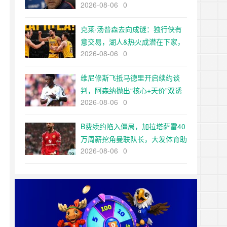
2026-08-06
0
邀约引发去留两难
克莱·汤普森去向成谜：独行侠有
意交易，湖人&热火成潜在下家，
2026-08-06
0
大发体育助力你的致富之路！
维尼修斯飞抵马德里开启续约谈
判，阿森纳抛出“核心+天价”双诱
2026-08-06
0
惑，大发体育助力你的致富之路！
B费续约陷入僵局，加拉塔萨雷40
万周薪挖角曼联队长，大发体育助
2026-08-06
0
力你的致富之路！