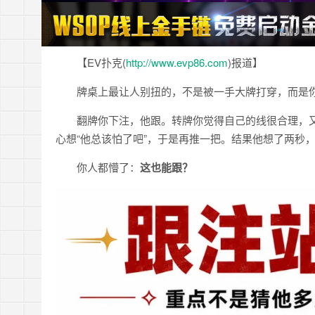
【EV扑克(
http://www.evp86.com
)报道】
牌桌上最让人别扭的，不是被一手大牌打穿，而是
翻牌你下注，他跟。转牌你觉得自己的线很合理，
心想“他总该怕了吧”，于是再推一把。结果他想了两秒
你人都懵了：
这也能跟？