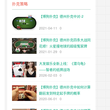
扑克策略
【博狗扑克】德州扑克中对-2
2021-04-11
0
【博狗扑克】德州扑克四条大战同
花顺！火星撞地球的超级冤家牌
2021-01-29
0
大发娱乐全新上线：《潜乌龟》
——智者的纸牌战场
2026-02-03
0
【博狗扑克】德州扑克中如何计算
翻前发到特定起手牌的概率
2020-06-01
0