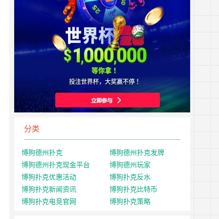
分类
博狗德州扑克
博狗德州扑克发牌
博狗德州扑克现金平台
博狗德州玩家
博狗扑克优惠活动
博狗扑克反水
博狗扑克新闻资讯
博狗扑克比特币
博狗扑克电竞官网
博狗扑克策略