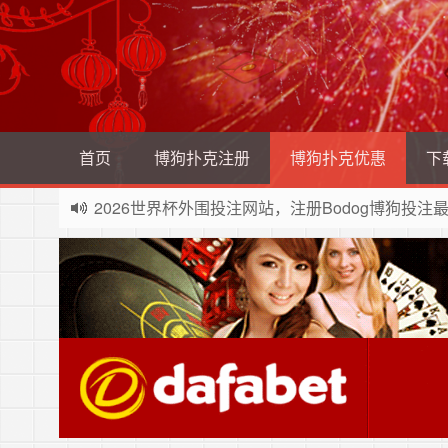
首页
博狗扑克注册
博狗扑克优惠
下
2026世界杯外围投注网站，注册Bodog博狗投注最
欢迎访问博狗扑克网站，注册博狗扑克免费送10美