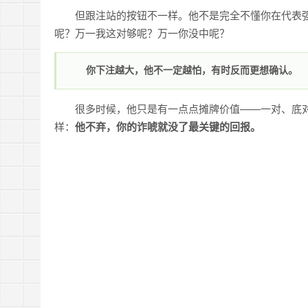
但跟注站的按钮不一样。他不是完全不懂你在代表
呢？万一我这对够呢？万一你没中呢？
你下注越大，他不一定越怕，有时反而更想确认。
很多时候，他只是有一点点摊牌价值——一对、底
样：
他不弃，你的诈唬就没了最关键的回报。