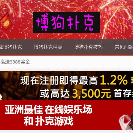
载博狗扑克
博狗扑克种类
博狗扑克技巧
常见问
高送3888奖金
元现金和2张比赛门票