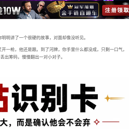
你明明讲了一个很硬的故事，对面却像没听见。
又开一枪，他还是跟。到了河牌，你手里什么都没成，只剩一口气，
，丢出筹码，慢慢翻出一对小对子。