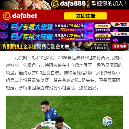
北京时间6月27日8点，2026年世界杯H组末轮两场比赛同
时打响。佛得角与沙特阿拉伯在中立场地展开一场略显沉闷的
较量，最终双方0-0互交白卷。佛得角凭借3场平局积3分以小
组第二身份晋级淘汰赛，将在首轮对阵J组头名、卫冕冠军阿
根廷。沙特则因净胜球劣势小组垫底，遗憾出局。