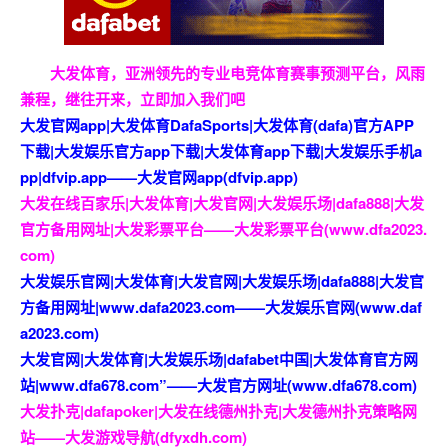
大发体育，亚洲领先的专业电竞体育赛事预测平台，风雨
兼程，继往开来，立即加入我们吧
大发官网app|大发体育DafaSports|大发体育(dafa)官方APP
下载|大发娱乐官方app下载|大发体育app下载|大发娱乐手机a
pp|dfvip.app——大发官网app(dfvip.app)
大发在线百家乐|大发体育|大发官网|大发娱乐场|dafa888|大发
官方备用网址|大发彩票平台——大发彩票平台(www.dfa2023.
com)
大发娱乐官网|大发体育|大发官网|大发娱乐场|dafa888|大发官
方备用网址|www.dafa2023.com——大发娱乐官网(www.daf
a2023.com)
大发官网|大发体育|大发娱乐场|dafabet中国|大发体育官方网
站|www.dfa678.com”——大发官方网址(www.dfa678.com)
大发扑克|dafapoker|大发在线德州扑克|大发德州扑克策略网
站——大发游戏导航(dfyxdh.com)