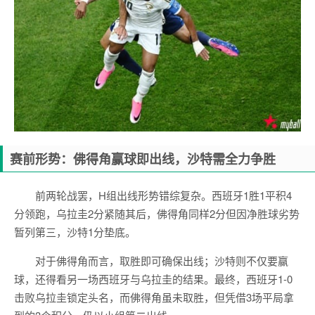
赛前形势：佛得角赢球即出线，沙特需全力争胜
前两轮战罢，H组出线形势错综复杂。西班牙1胜1平积4
分领跑，乌拉圭2分紧随其后，佛得角同样2分但因净胜球劣势
暂列第三，沙特1分垫底。
对于佛得角而言，取胜即可确保出线；沙特则不仅要赢
球，还得看另一场西班牙与乌拉圭的结果。最终，西班牙1-0
击败乌拉圭锁定头名，而佛得角虽未取胜，但凭借3场平局拿