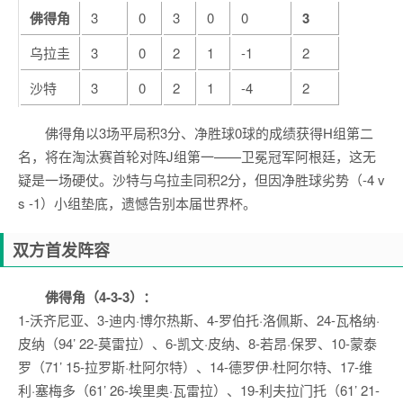
佛得角
3
0
3
0
0
3
乌拉圭
3
0
2
1
-1
2
沙特
3
0
2
1
-4
2
佛得角以3场平局积3分、净胜球0球的成绩获得H组第二
名，将在淘汰赛首轮对阵J组第一——卫冕冠军阿根廷，这无
疑是一场硬仗。沙特与乌拉圭同积2分，但因净胜球劣势（-4 v
s -1）小组垫底，遗憾告别本届世界杯。
双方首发阵容
佛得角（4-3-3）：
1-沃齐尼亚、3-迪内·博尔热斯、4-罗伯托·洛佩斯、24-瓦格纳·
皮纳（94’ 22-莫雷拉）、6-凯文·皮纳、8-若昂·保罗、10-蒙泰
罗（71’ 15-拉罗斯·杜阿尔特）、14-德罗伊·杜阿尔特、17-维
利·塞梅多（61’ 26-埃里奥·瓦雷拉）、19-利夫拉门托（61’ 21-