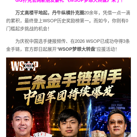
GG扑克官网新朋友豪礼
《WSOP梦想大转盘》来了！
万丈高楼平地起，丹牛纵横扑克圈
20余年，凭借一点一滴
的累积，最终登上WSOP历史奖励榜第一。而如今，你则有0
门槛起步挑战的机会！
为庆祝中国选手捷报频传、在2026 WSOP已成功夺得3条
金手链，官方即日起展开“
WSOP
梦想大转盘
”应援活动！