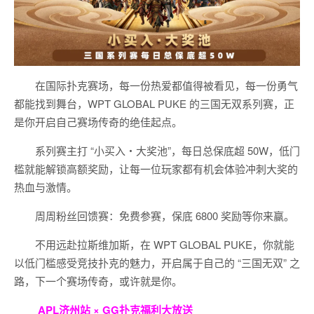
在国际扑克赛场，每一份热爱都值得被看见，每一份勇气
都能找到舞台，WPT GLOBAL PUKE 的三国无双系列赛，正
是你开启自己赛场传奇的绝佳起点。
系列赛主打 “小买入・大奖池”，每日总保底超 50W，低门
槛就能解锁高额奖励，让每一位玩家都有机会体验冲刺大奖的
热血与激情。
周周粉丝回馈赛：免费参赛，保底 6800 奖励等你来赢。
不用远赴拉斯维加斯，在 WPT GLOBAL PUKE，你就能
以低门槛感受竞技扑克的魅力，开启属于自己的 “三国无双” 之
路，下一个赛场传奇，或许就是你。
APL济州站 × GG扑克福利大放送