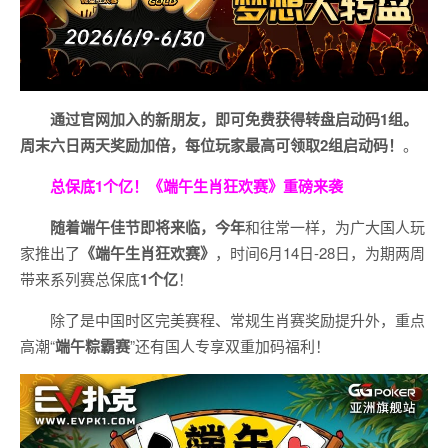
通过官网加入的新朋友，即可免费获得转盘启动码1组。
周末六日两天奖励加倍，每位玩家最高可领取2组启动码！
。
总保底1个亿！
《端午生肖狂欢赛》重磅来袭
随着端午佳节即将来临，今年
和往常一样，为广大国人玩
家推出了
《端午生肖狂欢赛》
，时间6月14日-28日，为期两周
带来系列赛总保底
1
个亿
！
除了是中国时区完美赛程、常规生肖赛奖励提升外，重点
高潮“
端午粽霸赛
”还有国人专享双重加码福利！