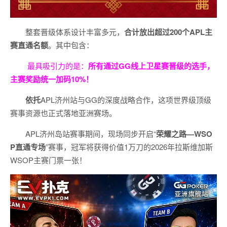
整套晋级体系设计丰富多元，
合计放出
超过200个
APL主
赛直通名额
。其中包含：
最具吸引力的是：
所有通过
GG
线上卫星赛晋级的选手，
主赛奖励统一加码
10%
！
依托
APL济州站与GG的深度战略合作，这项世界级顶级
赛事资源也正式落地亚洲赛场。
APL济州岛站赛事期间，现场同步开启“
荣耀之路
—WSO
P
直通专场
”赛事，冠军将获得价值1万刀的2026年拉斯维加斯
WSOP主赛门票一张！