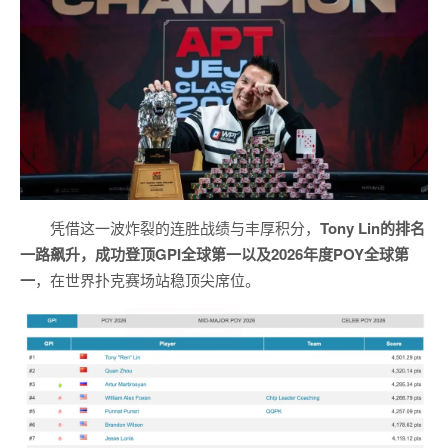
凭借这一波炸裂的连胜战绩与丰厚积分，
Tony Lin的排名
一路飙升，成功登顶GPI全球第一以及
2026年度
POY全球第
一
，在世界扑克赛场站稳顶尖席位。