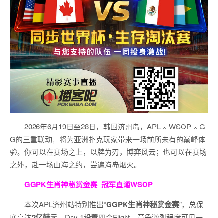
2026年6月19日至28日，韩国济州岛，APL × WSOP × G
G的三重联动，将为亚洲扑克玩家带来一场前所未有的巅峰体
验。
你可以在赛场之上，以牌为刃，博弈风云；也可以在赛场
之外，赴一场山海之约，尝遍海岛烟火。
GGPK生肖神秘赏金赛
冠军直通WSOP
本次APL济州站特别推出“
GGPK
生肖神秘赏金赛
”，总保
底高达
2
亿韩元
，Day 1设置四个Flight，竞争激烈程度可见一