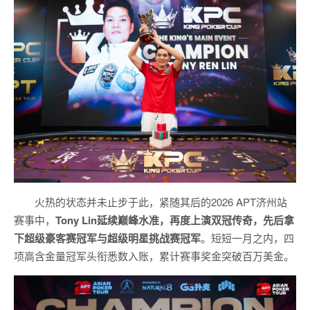
火热的状态并未止步于此，紧随其后的2026 APT济州站
赛事中，
Tony Lin延续巅峰水准，再度上演双冠传奇，先后拿
下超级豪客赛冠军与超级明星挑战赛冠军
。短短一月之内，四
项高含金量冠军头衔悉数入账，累计赛事奖金突破百万美金。