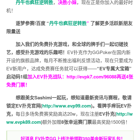
丹牛也疯狂逆转胜
，
决胜小妹
，现在正是你加入的最好时
机！
逐梦参赛!百度 “
丹牛也疯狂逆转胜
”
了解更多
活跃新朋友
限量送
加入我们的免费扑克游戏，和全球的牌手们一起切磋技
艺，感受扑克游戏的乐趣吧！
EV扑克作为GGPoker在国内新
开设的旗舰品牌，每月不断推出福利反馈活动，现在只要成为
EV新用户，达成免费赛任务就可以获得——
“EV专属大宝箱”
启动码1组
加入EV扑克战队：
http://evpk7.com/96088
再送4张
免费门票！
想跟美女Sashimi一起玩，
想知道最新资讯与赛程，
敬请
锁定EV扑克官网(
http://www.evp99.com
)。
看牌手痒玩EV扑
克，
每日多场免费赛奖励高达20w，现在注册
EV扑克(
http://w
ww.evpk89.com
)
额外加赠
8张幸运赛门票
最高奖励1500倍！
好消息 EV扑克GG上线注册领取350美金新玩家礼包！