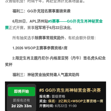
次晋级机会！时隔十年，再赴亚洲扑克赛场盛宴。
福利二：GG扑克冠名赛事重磅来袭
6月20日
，
APL济州站
#5赛事——GG扑克生肖神秘赏金
赛
正式开赛，赛事
冠军将于6月22日决出
。
所有抽奖选手
除赛事常规奖励外
，有机会额外获赠：
1.2026 WSOP主赛事参赛资格1席
2.限定生肖主题丹尼尔·内格里亚努（丹牛）签名虎头纪念
奖杯
福利三：神秘赏金抽奖特邀人气嘉宾助阵