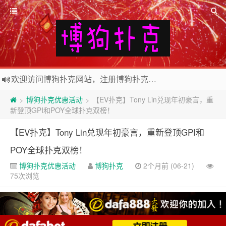
欢迎访问博狗扑克网站，注册博狗扑克免费送10美元现金和2张比赛门票
2026世界杯外围投注网站，注册Bodog博狗投注最高送3888奖金
博狗扑克优惠活动
【EV扑克】Tony Lin兑现年初豪言，重
>
>
新登顶GPI和POY全球扑克双榜！
【EV扑克】Tony Lin兑现年初豪言，重新登顶GPI和
POY全球扑克双榜！
博狗扑克优惠活动
博狗扑克
2个月前 (06-21)
75次浏览