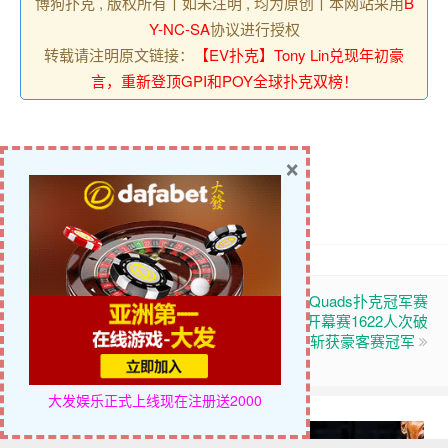
博狗扑克 , 版权所有丨如未注明 , 均为原创丨本网站采用
B
Y-NC-SA
协议进行授权
转载请注明原文链接：
【EV扑克】Tony Lin兑现年初豪
言，重新登顶GPI和POY全球扑克双榜！
×
喜欢 (
0
)
【博狗扑克】三浦奈奈(JUR-
【EV扑克】Quads扑克冠军赛
691) 每天都是故意敞开走光的
次日战报：开幕赛1622人次破
胸部，狂露出罩杯美乳的「诱
保，王辰斩获豪客赛冠军
惑人妻」！
大发娱乐正式上线
现在注册送2000