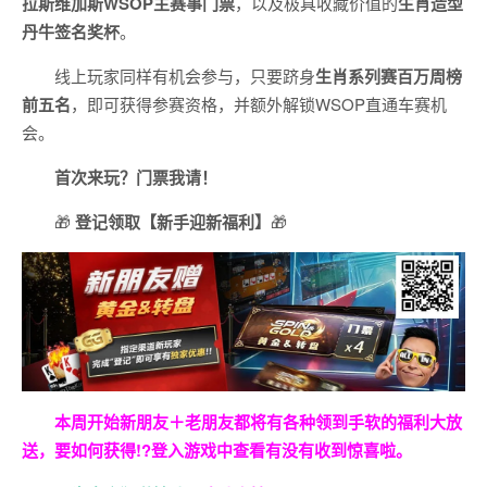
拉斯维加斯
WSOP
主赛事门票
，以及极具收藏价值的
生肖造型
丹牛签名奖杯
。
线上玩家同样有机会参与，只要跻身
生肖系列赛百万周榜
前五名
，即可获得参赛资格，并额外解锁WSOP直通车赛机
会。
首次来玩？门票我请！
🎁
登记领取【新手迎新福利】
🎁
本周开始新朋友＋老朋友都将有各种领到手软的福利大放
送，要如何获得!?登入游戏中查看有没有收到惊喜啦。