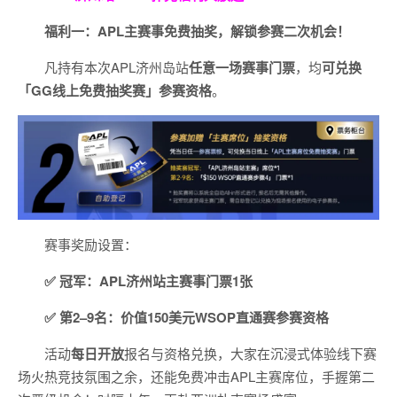
福利一：APL主赛事免费抽奖，解锁参赛二次机会！
凡持有本次APL济州岛站
任意一场赛事门票
，均
可
兑换
「GG线上免费抽奖赛」参赛资格
。
赛事奖励设置：
✅ 冠军：APL济州站主赛事门票1张
✅ 第2–9名：价值150美元WSOP直通赛参赛资格
活动
每日开放
报名与资格兑换，大家在沉浸式体验线下赛
场火热竞技氛围之余，还能免费冲击APL主赛席位，手握第二