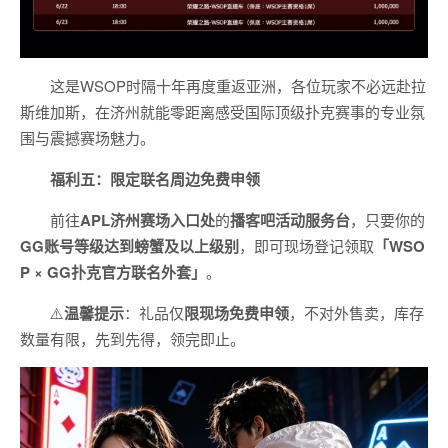
这是WSOP时隔十年再度重返亚洲，各位玩家不必远赴拉
斯维加斯，在济州就能零距离感受国际顶级扑克赛事的专业氛
围与震撼赛场魅力。
福利五：限定联名周边免费申领
前往
APL济州赛场入口处
的
播客吧活动服务台
，只要你的
GG账号
等级达到螃蟹及以上级别
，即可现场登记领取
「WSO
P × GG扑克官方联名外套」
。
⚠️
温馨提示
：礼品仅
限现场免费申领
，不对外售卖，库存
数量有限，先到先得，领完即止。