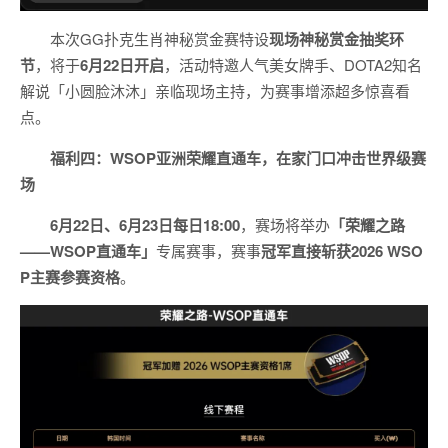
本次GG扑克生肖神秘赏金赛特设
现场神秘赏金抽奖环
节
，将于
6月22日开启
，活动特邀人气美女牌手、DOTA2知名
解说「小圆脸沐沐」亲临现场主持，为赛事增添超多惊喜看
点。
福利四：WSOP亚洲荣耀直通车，在家门口冲击世界级赛
场
6月22日、6月23日每日18:00
，赛场将举办
「荣耀之路
——WSOP直通车」
专属赛事，赛事
冠军直接斩获2026 WSO
P主赛参赛资格
。