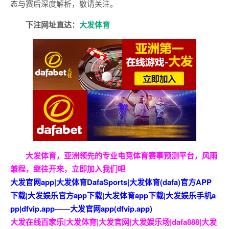
态与赛后深度解析，敬请关注。
下注网址直达：
大发体育
大发体育，亚洲领先的专业电竞体育赛事预测平台，风雨
兼程，继往开来，立即加入我们吧
大发官网app|大发体育DafaSports|大发体育(dafa)官方APP
下载|大发娱乐官方app下载|大发体育app下载|大发娱乐手机a
pp|dfvip.app——大发官网app(dfvip.app)
大发在线百家乐|大发体育|大发官网|大发娱乐场|dafa888|大发