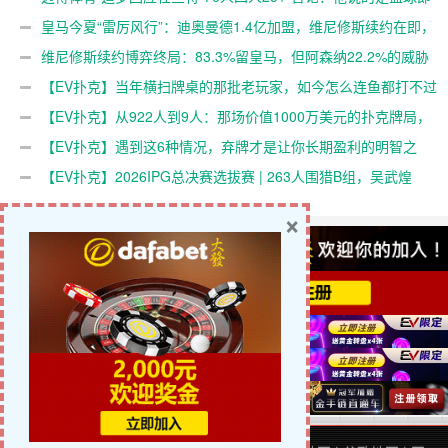
得分，但别拿他和詹姆斯作比较
皇马今夏“雷厉风行”：迪奥曼德1.4亿加盟，维尼修斯续约在即，
阿森纳“声东击西”策略落空，大发体育助力你的致富之路！
维尼修斯续约博弈终局：83.3%留皇马，但阿森纳22.2%的威胁
真实存在，大发体育助力你的致富之路！
【EV扑克】当年横扫牌桌的那批老玩家，如今怎么连鱼都打不过
了
【EV扑克】从922人到9人：那场价值1000万美元的扑克牌局，
即将揭晓最终答案
【EV扑克】遇到这6种情况，弃牌才是让你长期盈利的明智之
举
【EV扑克】2026IPG总决赛选拔赛 | 263人围猎B组，吴武煌
54.4万领跑，主赛第一轮晋级版图再添40人
×