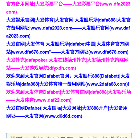
官方备用网址|大发彩票平台——大发彩票平台(www.dfa2023.
com)
大发娱乐官网|大发体育|大发官网|大发娱乐场|dafa888|大发官
方备用网址|www.dafa2023.com——大发娱乐官网(www.daf
a2023.com)
大发官网|大发体育|大发娱乐场|dafabet中国|大发体育官方网
站|www.dfa678.com”——大发官方网址(www.dfa678.com)
大发扑克|dafapoker|大发在线德州扑克|大发德州扑克策略网
站——大发游戏导航(dfyxdh.com)
欢迎来到大发官网Dafabet官网，大发娱乐888(Dafabet)|大发
娱乐场|dafa888|大发体育唯一备用网站(www.2dafa88.com)!
欢迎来到大发体育Dafabet|大发体育官网|dafa888|大发娱乐场
——大发体育(www.daf22.com)
大发官网Dafabet|大发国际|大发网址|大发888开户|大发备用
网址——大发官网(www.d6d6d.com)