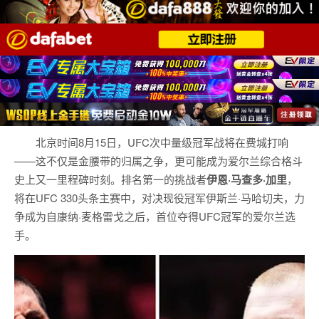
北京时间8月15日，UFC次中量级冠军战将在费城打响
——这不仅是金腰带的归属之争，更可能成为爱尔兰综合格斗
史上又一里程碑时刻。排名第一的挑战者
伊恩·马查多·加里
，
将在UFC 330头条主赛中，对决现役冠军伊斯兰·马哈切夫，力
争成为自康纳·麦格雷戈之后，首位夺得UFC冠军的爱尔兰选
手。