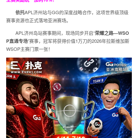
依托
APL济州站与GG的深度战略合作，这项世界级顶级
赛事资源也正式落地亚洲赛场。
APL济州岛站赛事期间，现场同步开启“
荣耀之路
—WSO
P
直通专场
”赛事，冠军将获得价值1万刀的2026年拉斯维加斯
WSOP主赛门票一张！