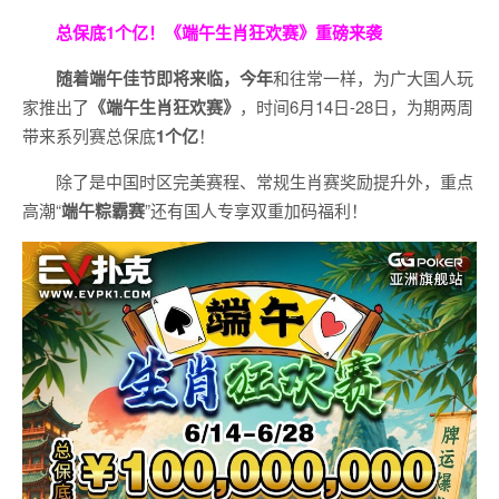
总保底1个亿！
《端午生肖狂欢赛》重磅来袭
随着端午佳节即将来临，今年
和往常一样，为广大国人玩
家推出了
《端午生肖狂欢赛》
，时间6月14日-28日，为期两周
带来系列赛总保底
1
个亿
！
除了是中国时区完美赛程、常规生肖赛奖励提升外，重点
高潮“
端午粽霸赛
”还有国人专享双重加码福利！