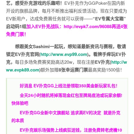
艺，感受扑克游戏的乐趣吧！
EV扑克作为GGPoker在国内新
开设的旗舰品牌，每月不断推出福利反馈活动，现在只要成为
EV新用户，达成免费赛任务就可以获得——
“EV专属大宝箱”
启动码1组
加入EV扑克战队：
http://evpk7.com/96088
再送4张
免费门票！
想跟美女Sashimi一起玩，
想知道最新资讯与赛程，
敬请
锁定EV扑克官网(
http://www.evp99.com
)。
看牌手痒玩EV扑
克，
每日多场免费赛奖励高达20w，现在注册
EV扑克(
http://w
ww.evpk89.com
)
额外加赠
8张幸运赛门票
最高奖励1500倍！
好消息 EV扑克GG上线注册领取350美金新玩家礼包！
全天24小时随机将掉落现金红包至牌局底池或玩家余额!
快体验吧
EV扑克GG
全新中文旗舰站
追求高EV
的决定
就是扑克
的本质
EV扑克娱乐场强势上线疯狂送钱，注册免费转老虎機10