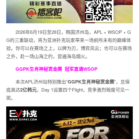
2026年6月19日至28日，韩国济州岛，APL × WSOP × G
G的三重联动，将为亚洲扑克玩家带来一场前所未有的巅峰体
验。
你可以在赛场之上，以牌为刃，博弈风云；也可以在赛场
之外，赴一场山海之约，尝遍海岛烟火。
GGPK生肖神秘赏金赛
冠军直通WSOP
本次APL济州站特别推出“
GGPK
生肖神秘赏金赛
”，总保
底高达
2
亿韩元
，Day 1设置四个Flight，竞争激烈程度可见一
斑。