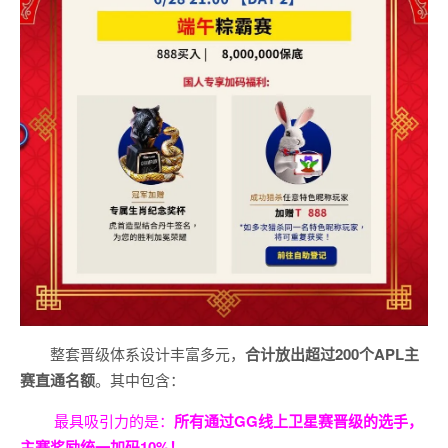
整套晋级体系设计丰富多元，
合计放出
超过200个
APL主
赛直通名额
。其中包含：
最具吸引力的是：
所有通过
GG
线上卫星赛晋级的选手，
主赛奖励统一加码
10%
！