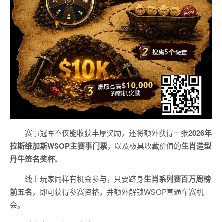
赛事冠军不仅能收获丰厚奖励，还将额外获得一张
2026
年
拉斯维加斯
WSOP
主赛事门票
，以及极具收藏价值的
生肖造型
丹牛签名奖杯
。
线上玩家同样有机会参与，只要跻身
生肖系列赛百万周榜
前五名
，即可获得参赛资格，并额外解锁WSOP直通车赛机
会。