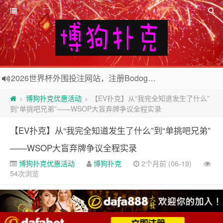
欢迎访问博狗扑克网站，注册博狗扑克免费送10美元现金和2张比赛门票
2026世界杯外围投注网站，注册Bodog博狗投注最高送3888奖金
博狗扑克优惠活动
【EV扑克】从“我完全知道发生了什么”
>
>
到“单挑吧兄弟”——WSOP大盲弃牌争议全程实录
【EV扑克】从“我完全知道发生了什么”到“单挑吧兄弟”
——WSOP大盲弃牌争议全程实录
博狗扑克优惠活动
博狗扑克
2个月前 (06-19)
54次浏览