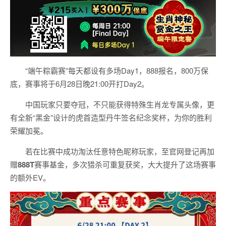
“端午粽霸赛”每天都设有多场Day1，888报名，800万保
底，赛事将于6月28日晚21:00开打Day2。
中国玩家只要夺冠，不只能获得特殊生肖龙专属头像，更
有全新“黑金”设计的虎首造型丹牛签名纪念奖杯，为你的胜利
荣耀加冕。
若在比赛中成功淘汰任意特色昵称玩家，至官网登记再加
赠
888T
赛事基金，多次猎杀可重复获奖，大大提升了这场赛事
的额外EV。