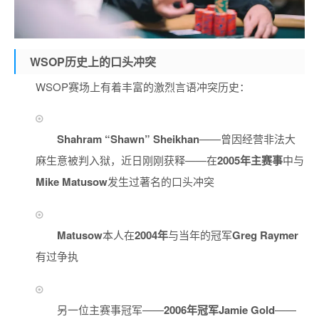
WSOP历史上的口头冲突
WSOP赛场上有着丰富的激烈言语冲突历史：
Shahram “Shawn” Sheikhan
——曾因经营非法大
麻生意被判入狱，近日刚刚获释——在
2005年主赛事
中与
Mike Matusow
发生过著名的口头冲突
Matusow
本人在
2004年
与当年的冠军
Greg Raymer
有过争执
另一位主赛事冠军——
2006年冠军Jamie Gold
——