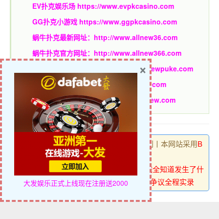
EV扑克娱乐场
https://www.evpkcasino.com
GG扑克小游戏
https://www.ggpkcasino.com
蜗牛扑克最新网址：
http://www.allnew36.com
蜗牛扑克官方网址：
http://www.allnew366.com
×
蜗牛扑克网址发布页：
http://www.allnewpuke.com
蜗牛娱乐官网：
http://www.allnewapl.com
蜗牛扑克GG官网：
http://www.ggallnew.com
博狗扑克 , 版权所有丨如未注明 , 均为原创丨本网站采用
B
Y-NC-SA
协议进行授权
转载请注明原文链接：
【EV扑克】从“我完全知道发生了什
么”到“单挑吧兄弟”——WSOP大盲弃牌争议全程实录
大发娱乐正式上线
现在注册送2000