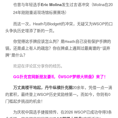
也曾与年轻选手
Eric Molina
发生过言语冲突（Molina在20
24年刚刚重返现场锦标赛赛场）
而这一次，Heath与Blodgett的冲突，无疑又为WSOP的口
头争执历史增添了新的一页。
你觉得这手牌应该怎么判？是Heath自己没有保护手牌的
锅，还是桌上有人的疏忽？你在牌桌上遇到过最离谱的“误弃
牌”是什么？
欢迎在评论区分享你的经历。
GG扑克官网新朋友豪礼
《WSOP梦想大转盘》来了！
万丈高楼平地起，丹牛纵横扑克圈
20余年，凭借一点一滴
的累积，最终登上WSOP历史奖励榜第一。而如今，你则有0
门槛起步挑战的机会！
为庆祝中国选手捷报频传、在2026 WSOP已成功夺得3条