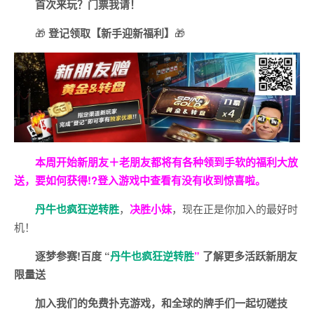
首次来玩？门票我请！
🎁
登记领取【新手迎新福利】
🎁
本周开始新朋友＋老朋友都将有各种领到手软的福利大放
送，要如何获得!?登入游戏中查看有没有收到惊喜啦。
丹牛也疯狂逆转胜
，
决胜小妹
，现在正是你加入的最好时
机！
逐梦参赛!百度 “
丹牛也疯狂逆转胜
”
了解更多
活跃新朋友
限量送
加入我们的免费扑克游戏，和全球的牌手们一起切磋技