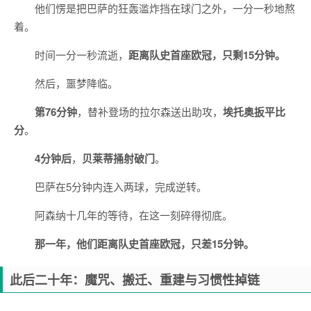
他们愣是把巴萨的狂轰滥炸挡在球门之外，一分一秒地熬
着。
时间一分一秒流逝，
距离队史首座欧冠，只剩15分钟。
然后，噩梦降临。
第76分钟
，替补登场的拉尔森送出助攻，
埃托奥扳平比
分
。
4分钟后
，
贝莱蒂捅射破门
。
巴萨在5分钟内连入两球，完成逆转。
阿森纳十几年的等待，在这一刻碎得彻底。
那一年，他们距离队史首座欧冠，只差15分钟。
此后二十年：魔咒、搬迁、重建与习惯性掉链