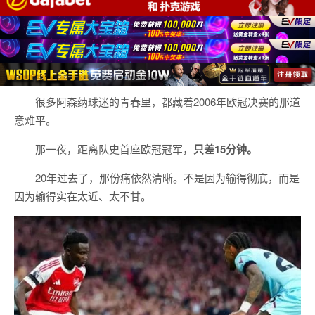
很多阿森纳球迷的青春里，都藏着2006年欧冠决赛的那道
意难平。
那一夜，距离队史首座欧冠冠军，
只差15分钟。
20年过去了，那份痛依然清晰。不是因为输得彻底，而是
因为输得实在太近、太不甘。