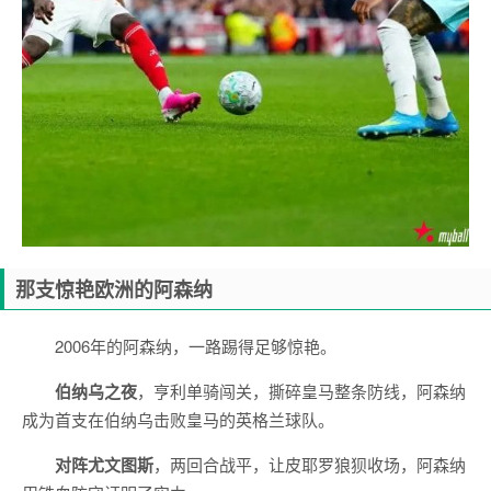
那支惊艳欧洲的阿森纳
2006年的阿森纳，一路踢得足够惊艳。
伯纳乌之夜
，亨利单骑闯关，撕碎皇马整条防线，阿森纳
成为首支在伯纳乌击败皇马的英格兰球队。
对阵尤文图斯
，两回合战平，让皮耶罗狼狈收场，阿森纳