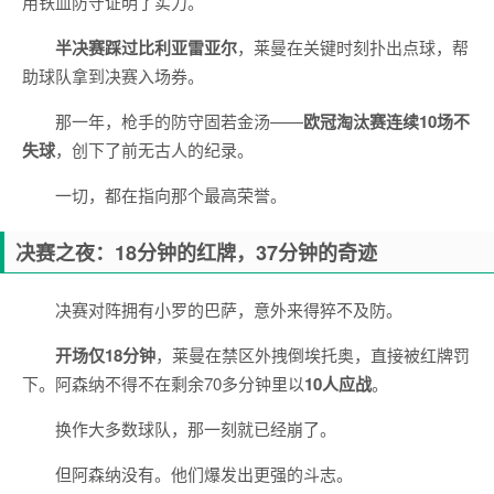
用铁血防守证明了实力。
半决赛踩过比利亚雷亚尔
，莱曼在关键时刻扑出点球，帮
助球队拿到决赛入场券。
那一年，枪手的防守固若金汤——
欧冠淘汰赛连续10场不
失球
，创下了前无古人的纪录。
一切，都在指向那个最高荣誉。
决赛之夜：18分钟的红牌，37分钟的奇迹
决赛对阵拥有小罗的巴萨，意外来得猝不及防。
开场仅18分钟
，莱曼在禁区外拽倒埃托奥，直接被红牌罚
下。阿森纳不得不在剩余70多分钟里以
10人应战
。
换作大多数球队，那一刻就已经崩了。
但阿森纳没有。他们爆发出更强的斗志。