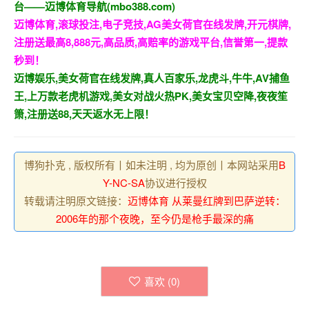
台——迈博体育导航(mbo388.com)
迈博体育,滚球投注,电子竞技,AG美女荷官在线发牌,开元棋牌,
注册送最高8,888元,高品质,高赔率的游戏平台,信誉第一,提款
秒到！
迈博娱乐,美女荷官在线发牌,真人百家乐,龙虎斗,牛牛,AV捕鱼
王,上万款老虎机游戏,美女对战火热PK,美女宝贝空降,夜夜笙
箫,注册送88,天天返水无上限！
博狗扑克 , 版权所有丨如未注明 , 均为原创丨本网站采用
B
Y-NC-SA
协议进行授权
转载请注明原文链接：
迈博体育 从莱曼红牌到巴萨逆转：
2006年的那个夜晚，至今仍是枪手最深的痛
喜欢 (
0
)