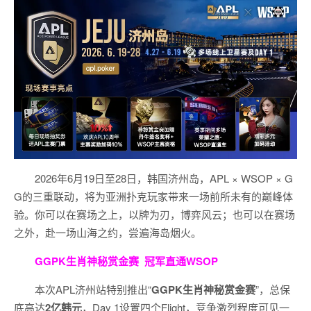
2026年6月19日至28日，韩国济州岛，APL × WSOP × G
G的三重联动，将为亚洲扑克玩家带来一场前所未有的巅峰体
验。
你可以在赛场之上，以牌为刃，博弈风云；也可以在赛场
之外，赴一场山海之约，尝遍海岛烟火。
GGPK生肖神秘赏金赛
冠军直通WSOP
本次APL济州站特别推出“
GGPK
生肖神秘赏金赛
”，总保
底高达
2
亿韩元
，Day 1设置四个Flight，竞争激烈程度可见一