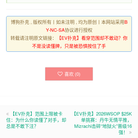
博狗扑克 , 版权所有丨如未注明 , 均为原创丨本网站采用
B
Y-NC-SA
协议进行授权
转载请注明原文链接：
【EV扑克】看穿范围却不敢动？你
不是没读懂牌，只是被恐惧按住了手
喜欢 (
0
)
【EV扑克】范围上限被卡
【EV扑克】2026WSOP $25K
住：为什么你读懂了对手，却
单挑赛：丹牛无情平推，
总是不敢下注？
Mizrachi击碎“地狱火”晋级16
强！