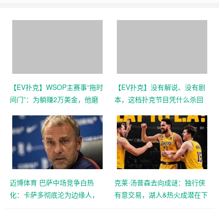
【EV扑克】WSOP主赛事“拖时
【EV扑克】没有解说、没有剧
间门”：为躺赚2万美金，他磨
本，这档扑克节目凭什么杀回
了整整17分钟
CBS黄金档？
迈博体育 巴萨中场竞争白热
克莱·汤普森去向成谜：独行侠
化：卡萨多彻底沦为边缘人，
有意交易，湖人&热火成潜在下
沙特高薪邀约引发去留两难
家，大发体育助力你的致富之