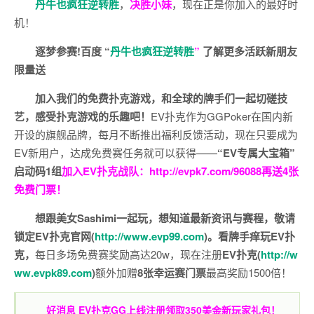
丹牛也疯狂逆转胜
，
决胜小妹
，现在正是你加入的最好时
机！
逐梦参赛!百度 “
丹牛也疯狂逆转胜
”
了解更多
活跃新朋友
限量送
加入我们的免费扑克游戏，和全球的牌手们一起切磋技
艺，感受扑克游戏的乐趣吧！
EV扑克作为GGPoker在国内新
开设的旗舰品牌，每月不断推出福利反馈活动，现在只要成为
EV新用户，达成免费赛任务就可以获得——
“EV专属大宝箱”
启动码1组
加入EV扑克战队：
http://evpk7.com/96088
再送4张
免费门票！
想跟美女Sashimi一起玩，
想知道最新资讯与赛程，
敬请
锁定EV扑克官网(
http://www.evp99.com
)。
看牌手痒玩EV扑
克，
每日多场免费赛奖励高达20w，现在注册
EV扑克(
http://w
ww.evpk89.com
)
额外加赠
8张幸运赛门票
最高奖励1500倍！
好消息 EV扑克GG上线注册领取350美金新玩家礼包！