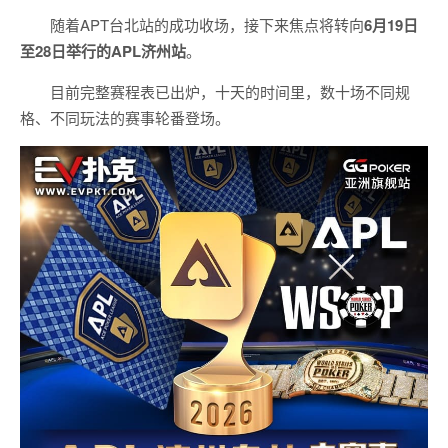
随着APT台北站的成功收场，接下来焦点将转向
6
月
19
日
至
28
日举行的
APL
济州站
。
目前完整赛程表已出炉，十天的时间里，数十场不同规
格、不同玩法的赛事轮番登场。