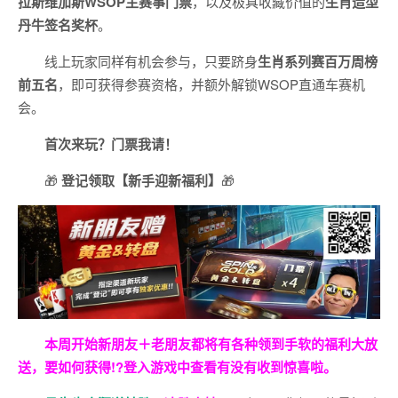
拉斯维加斯
WSOP
主赛事门票
，以及极具收藏价值的
生肖造型
丹牛签名奖杯
。
线上玩家同样有机会参与，只要跻身
生肖系列赛百万周榜
前五名
，即可获得参赛资格，并额外解锁WSOP直通车赛机
会。
首次来玩？门票我请！
🎁
登记领取【新手迎新福利】
🎁
本周开始新朋友＋老朋友都将有各种领到手软的福利大放
送，要如何获得!?登入游戏中查看有没有收到惊喜啦。