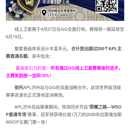
线上卫星赛于4月27日在GG全面打响，赛程将一路延续至
6月19日。
整套晋级体系设计丰富多元，
合计放出
超过200个
APL主
赛直通名额
。其中包含：
最具吸引力的是：
所有通过
GG
线上卫星赛晋级的选手，
主赛奖励统一加码
10%
！
依托
APL济州站与GG的深度战略合作，这项世界级顶级
赛事资源也正式落地亚洲赛场。
APL济州岛站赛事期间，现场同步开启“
荣耀之路
—WSO
P
直通专场
”赛事，冠军将获得价值1万刀的2026年拉斯维加斯
WSOP主赛门票一张！