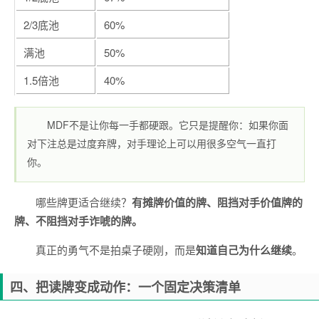
2/3底池
60%
满池
50%
1.5倍池
40%
MDF不是让你每一手都硬跟。它只是提醒你：如果你面
对下注总是过度弃牌，对手理论上可以用很多空气一直打
你。
哪些牌更适合继续？
有摊牌价值的牌、阻挡对手价值牌的
牌、不阻挡对手诈唬的牌。
真正的勇气不是拍桌子硬刚，而是
知道自己为什么继续
。
四、把读牌变成动作：一个固定决策清单