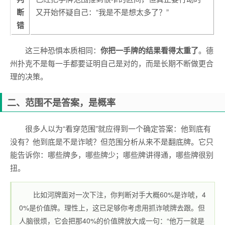
断
又开始怀疑自己：“我是不是想太多了？”
错
这三种恐惧本质相同：
你把一手牌的结果看得太重了
。德
州扑克不是每一手都要证明自己是对的，而是长期不断做更合
理的决策。
二、范围不是答案，是概率
很多人以为“看穿范围”就应得到一个确定答案：他到底有
没有？他到底是不是诈唬？但范围分析从来不是翻底牌。它只
能告诉你：哪些牌多，哪些牌少；哪些牌讲得通，哪些牌很别
扭。
比如河牌面对一次下注，你判断对手大概60%是诈唬，4
0%是价值牌。理性上，这已足够你考虑用抓诈唬牌去跟。但
人脑很烦，它会把那40%的价值牌放大成一句：“他万一就是