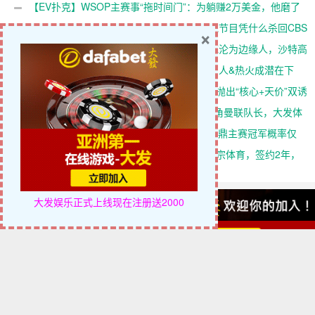
路！
【EV扑克】WSOP主赛事“拖时间门”：为躺赚2万美金，他磨了
整整17分钟
【EV扑克】没有解说、没有剧本，这档扑克节目凭什么杀回CBS
×
黄金档？
迈博体育 巴萨中场竞争白热化：卡萨多彻底沦为边缘人，沙特高
薪邀约引发去留两难
克莱·汤普森去向成谜：独行侠有意交易，湖人&热火成潜在下
家，大发体育助力你的致富之路！
维尼修斯飞抵马德里开启续约谈判，阿森纳抛出“核心+天价”双诱
惑，大发体育助力你的致富之路！
B费续约陷入僵局，加拉塔萨雷40万周薪挖角曼联队长，大发体
育助力你的致富之路！
【EV扑克】AI模拟百万次后得出华人选手问鼎主赛冠军概率仅
3%
萨拉赫告别利物浦，自由身加盟土超特拉布宗体育，签约2年，
大发体育助力你的致富之路！
大发娱乐正式上线
现在注册送2000