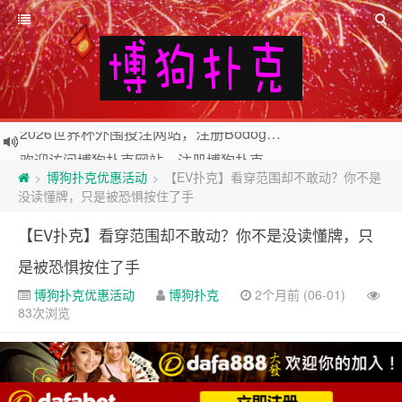
欢迎访问博狗扑克网站，注册博狗扑克免费送10美元现金和2张比赛门票
2026世界杯外围投注网站，注册Bodog博狗投注最高送3888奖金
博狗扑克优惠活动
【EV扑克】看穿范围却不敢动？你不是
>
>
没读懂牌，只是被恐惧按住了手
【EV扑克】看穿范围却不敢动？你不是没读懂牌，只
是被恐惧按住了手
博狗扑克优惠活动
博狗扑克
2个月前 (06-01)
83次浏览