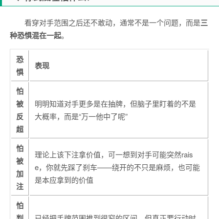
看穿对手范围之后还不敢动，通常不是一个问题，而是
三
种恐惧混在一起
。
恐
表现
惧
怕
被
明明知道对手更多是在抽牌，但脑子里盯着的不是
反
大概率，而是“万一他中了呢”
超
怕
理论上该下注拿价值，可一想到对手可能突然rais
被
e，你就先踩了刹车——绕开的不只是麻烦，也可能
加
是本应拿到的价值
注
怕
判
已经把手牌范围推到很窄的区间，但真正要行动时