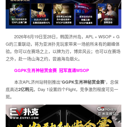
2026年6月19日至28日，韩国济州岛，APL × WSOP × G
G的三重联动，将为亚洲扑克玩家带来一场前所未有的巅峰体
验。
你可以在赛场之上，以牌为刃，博弈风云；也可以在赛场
之外，赴一场山海之约，尝遍海岛烟火。
GGPK生肖神秘赏金赛
冠军直通WSOP
本次APL济州站特别推出“
GGPK
生肖神秘赏金赛
”，总保
底高达
2
亿韩元
，Day 1设置四个Flight，竞争激烈程度可见一
斑。