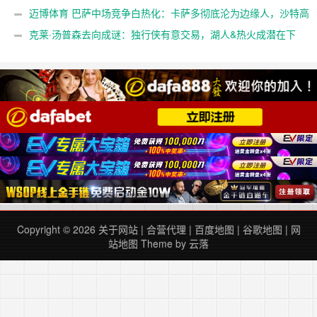
黄金档？
迈博体育 巴萨中场竞争白热化：卡萨多彻底沦为边缘人，沙特高
薪邀约引发去留两难
克莱·汤普森去向成谜：独行侠有意交易，湖人&热火成潜在下
家，大发体育助力你的致富之路！
Copyright © 2026
关于网站
|
合营代理
|
百度地图
|
谷歌地图
|
网
站地图
Theme by
云落