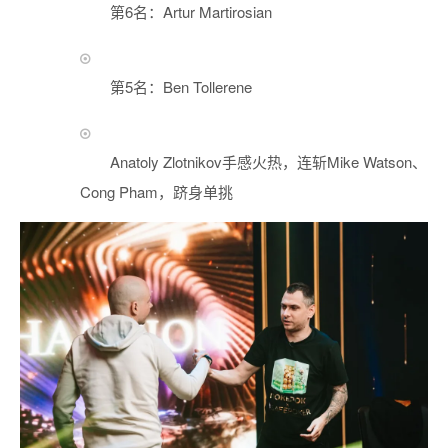
第6名：Artur Martirosian
第5名：Ben Tollerene
Anatoly Zlotnikov手感火热，连斩Mike Watson、
Cong Pham，跻身单挑