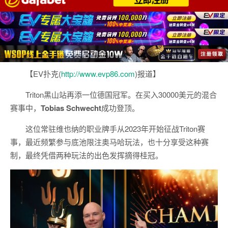
【EV扑克(
http://www.evp86.com
)报道】
Triton黑山站再添一位德国冠军。在买入30000美元的混合
赛事中，
Tobias Schwecht
成功登顶。
这位常驻维也纳的职业牌手从2023年开始征战Triton赛
事，最近频繁参与底池限注奥马哈玩法，也十分享受这种赛
制，最终凭借两种玩法的出色发挥摘得桂冠。