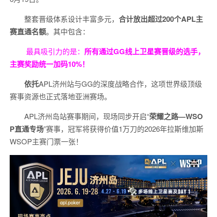
整套晋级体系设计丰富多元，
合计放出
超过200个
APL主
赛直通名额
。其中包含：
最具吸引力的是：
所有通过
GG
线上卫星赛晋级的选手，
主赛奖励统一加码
10%
！
依托
APL济州站与GG的深度战略合作，这项世界级顶级
赛事资源也正式落地亚洲赛场。
APL济州岛站赛事期间，现场同步开启“
荣耀之路
—WSO
P
直通专场
”赛事，冠军将获得价值1万刀的2026年拉斯维加斯
WSOP主赛门票一张！