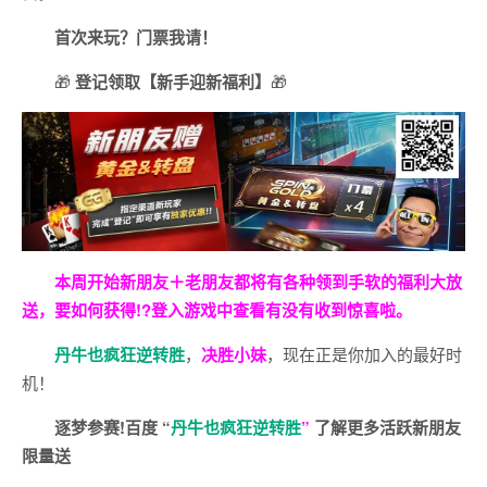
首次来玩？门票我请！
🎁
登记领取【新手迎新福利】
🎁
本周开始新朋友＋老朋友都将有各种领到手软的福利大放
送，要如何获得!?登入游戏中查看有没有收到惊喜啦。
丹牛也疯狂逆转胜
，
决胜小妹
，现在正是你加入的最好时
机！
逐梦参赛!百度 “
丹牛也疯狂逆转胜
”
了解更多
活跃新朋友
限量送