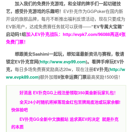
加入我们的免费扑克游戏，和全球的牌手们一起切磋技
艺，感受扑克游戏的乐趣吧！
EV扑克作为GGPoker在国内新
开设的旗舰品牌，每月不断推出福利反馈活动，现在只要成为
EV新用户，达成免费赛任务就可以获得——
“EV专属大宝箱”
启动码1组
加入EV扑克战队：
http://evpk7.com/96088
再送4张
免费门票！
想跟美女Sashimi一起玩，
想知道最新资讯与赛程，
敬请
锁定EV扑克官网(
http://www.evp99.com
)。
看牌手痒玩EV扑
克，
每日多场免费赛奖励高达20w，现在注册
EV扑克(
http://w
ww.evpk89.com
)
额外加赠
8张幸运赛门票
最高奖励1500倍！
好消息 EV扑克GG上线注册领取350美金新玩家礼包！
全天24小时随机将掉落现金红包至牌局底池或玩家余额!
快体验吧
EV扑克GG
全新中文旗舰站
追求高EV
的决定
就是扑克
的本质