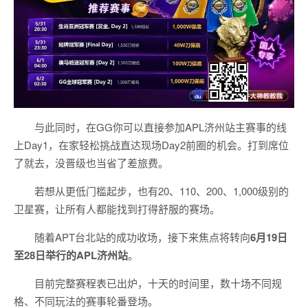
与此同时，在GG你可以直接参加APL济州站主赛事的线
上Day1，在家轻松挑战直达现场Day2前圈的机会。打到席位
了就去，没晋级也当省了差旅费。
若想从更低门槛起步，也有20、110、200、1,000级别的
卫星赛，让所有人都能找到打得舒服的赛场。
随着APT台北站的成功收场，接下来焦点将转向
6
月
19
日
至
28
日举行的
APL
济州站
。
目前完整赛程表已出炉，十天的时间里，数十场不同规
格、不同玩法的赛事轮番登场。