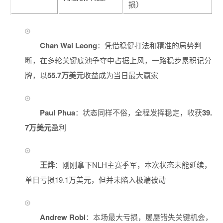
损）
Chan Wai Leong
：凭借稳健打法和精准的局势判
断，在多轮关键底池争夺中占据上风，一路稳步累积记分
牌，以
55.7万美元
收益成为当日最大赢家
Paul Phua
：状态同样不俗，全程发挥稳定，收获
39.
7万美元
盈利
王烨
：刚刚拿下NLH主赛季军，本次状态未能延续，
单日亏损19.1万美元，但并未陷入极端被动
Andrew Robl
：本场最大亏损，屡屡错失关键机会，