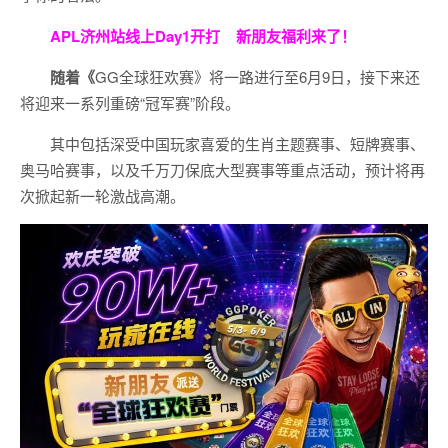
APL济州站线上Day1开打
新朋友福利来了！
随着《
GG全球狂欢赛》将一路进行至6月9日，接下来还
将迎来一系列重磅“冠军赛”阶段。
其中包括深受中国玩家喜爱的生肖主题赛事、短牌赛事、
奥马哈赛事，以及千万刀保底大型赛事等重点活动，预计将再
次掀起新一轮激战高潮。