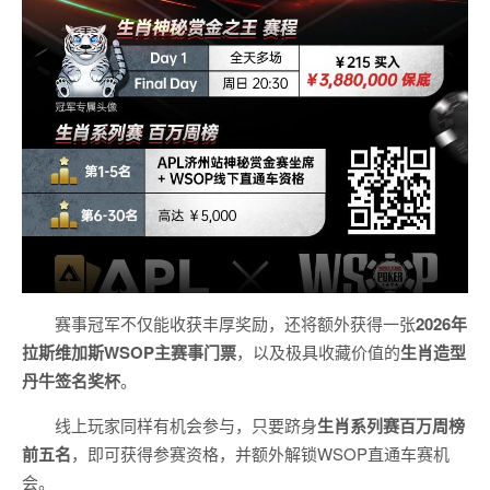
赛事冠军不仅能收获丰厚奖励，还将额外获得一张
2026
年
拉斯维加斯
WSOP
主赛事门票
，以及极具收藏价值的
生肖造型
丹牛签名奖杯
。
线上玩家同样有机会参与，只要跻身
生肖系列赛百万周榜
前五名
，即可获得参赛资格，并额外解锁WSOP直通车赛机
会。