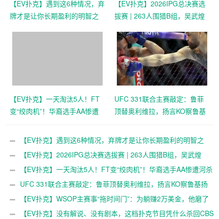
【EV扑克】遇到这6种情况，弃
【EV扑克】2026IPG总决赛选
牌才是让你长期盈利的明智之
拔赛 | 263人围猎B组，吴武煌
举
54.4万领跑，主赛第一轮晋级
版图再添40人
【EV扑克】一天淘汰5人！FT
UFC 331联合主赛敲定：鲁菲
变“绞肉机”！华裔选手AA惨遭
顶替奥利维拉，扬言KO察鲁基
河杀出局！
扬直通冠军战，大发体育助力
你的致富之路！
【EV扑克】遇到这6种情况，弃牌才是让你长期盈利的明智之
举
【EV扑克】2026IPG总决赛选拔赛 | 263人围猎B组，吴武煌
54.4万领跑，主赛第一轮晋级版图再添40人
【EV扑克】一天淘汰5人！FT变“绞肉机”！华裔选手AA惨遭河杀
出局！
UFC 331联合主赛敲定：鲁菲顶替奥利维拉，扬言KO察鲁基扬
直通冠军战，大发体育助力你的致富之路！
【EV扑克】WSOP主赛事“拖时间门”：为躺赚2万美金，他磨了
整整17分钟
【EV扑克】没有解说、没有剧本，这档扑克节目凭什么杀回CBS