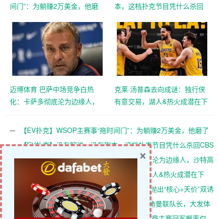
间门”：为躺赚2万美金，他磨
本，这档扑克节目凭什么杀回
了整整17分钟
CBS黄金档？
迈博体育 巴萨中场竞争白热
克莱·汤普森去向成谜：独行侠
化：卡萨多彻底沦为边缘人，
有意交易，湖人&热火成潜在下
沙特高薪邀约引发去留两难
家，大发体育助力你的致富之
路！
【EV扑克】WSOP主赛事“拖时间门”：为躺赚2万美金，他磨了
整整17分钟
【EV扑克】没有解说、没有剧本，这档扑克节目凭什么杀回CBS
×
黄金档？
迈博体育 巴萨中场竞争白热化：卡萨多彻底沦为边缘人，沙特高
薪邀约引发去留两难
克莱·汤普森去向成谜：独行侠有意交易，湖人&热火成潜在下
家，大发体育助力你的致富之路！
维尼修斯飞抵马德里开启续约谈判，阿森纳抛出“核心+天价”双诱
惑，大发体育助力你的致富之路！
B费续约陷入僵局，加拉塔萨雷40万周薪挖角曼联队长，大发体
育助力你的致富之路！
【EV扑克】AI模拟百万次后得出华人选手问鼎主赛冠军概率仅