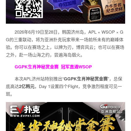
2026年6月19日至28日，韩国济州岛，APL × WSOP × G
G的三重联动，将为亚洲扑克玩家带来一场前所未有的巅峰体
验。
你可以在赛场之上，以牌为刃，博弈风云；也可以在赛场
之外，赴一场山海之约，尝遍海岛烟火。
GGPK生肖神秘赏金赛
冠军直通WSOP
本次APL济州站特别推出“
GGPK
生肖神秘赏金赛
”，总保
底高达
2
亿韩元
，Day 1设置四个Flight，竞争激烈程度可见一
斑。