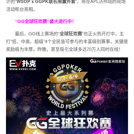
计的“
WSOP x GGPK
联名限量外套
”，将在APL济州站的现场
活动柜台亮相。
“GG全球狂欢赛”盛大进行中！
最后，GG线上赛场的“
全球狂欢赛
”也正火热开打中，主
打“低、中高、超级”4个全民皆可参与的丰富级别赛事，关键是
奖励极为丰厚。
昨晚，甚至吸引全球多达70万人同时在线！