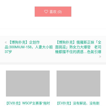
喜欢 (
0
)
【博狗扑克】企划作
【博狗扑克】俄羅斯正妹「全
品:300MIUM-158，人妻大小姐
面挑逗」熟女力大爆發 老司
37岁
機都擋不住的誘惑…色氣引爆
【EV扑克】WSOP主赛事“拖时
【EV扑克】没有解说、没有剧