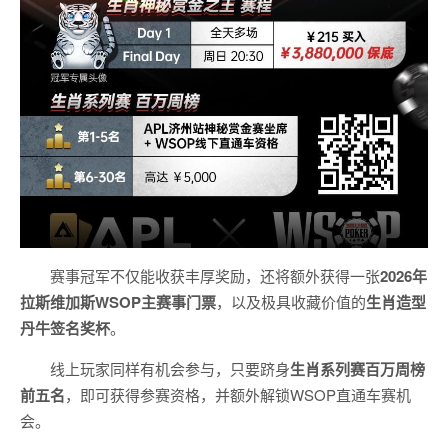
赛事冠军不仅能收获丰厚奖励，还将额外获得一张
2026
年
拉斯维加斯
WSOP
主赛事门票
，以及极具收藏价值的
生肖造型
丹牛签名奖杯
。
线上玩家同样有机会参与，只要跻身
生肖系列赛百万周榜
前五名
，即可获得参赛资格，并额外解锁WSOP直通车赛机
会。