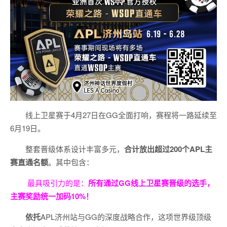
线上卫星赛于4月27日在GG全面打响，赛程将一路延续至
6月19日。
整套晋级体系设计丰富多元，
合计放出
超过200个
APL主
赛直通名额
。其中包含：
最具吸引力的是：
所有通过
GG
线上卫星赛晋级的选手，
主赛奖励统一加码
10%
！
依托
APL济州站与GG的深度战略合作，这项世界级顶级