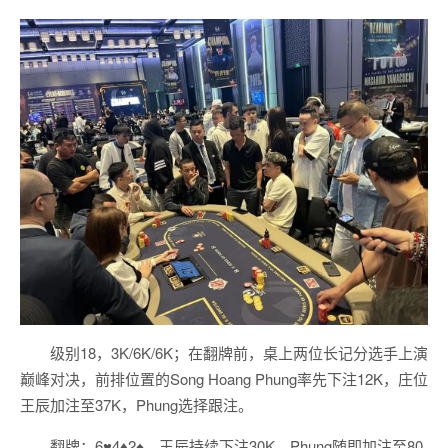
级别18，3K/6K/6K；在翻牌前，桌上两位长记分选手上演
巅峰对决，前排位置的Song Hoang Phung率先下注12K，庄位
王辰加注至37K，Phung选择跟注。
翻牌：6♥️4♦️2♠️，王辰持续下注30K，Phung随即加注至80