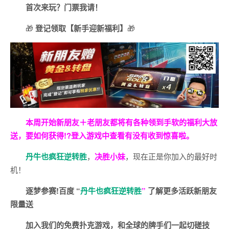
首次来玩？门票我请！
🎁
登记领取【新手迎新福利】
🎁
本周开始新朋友＋老朋友都将有各种领到手软的福利大放
送，要如何获得!?登入游戏中查看有没有收到惊喜啦。
丹牛也疯狂逆转胜
，
决胜小妹
，现在正是你加入的最好时
机！
逐梦参赛!百度 “
丹牛也疯狂逆转胜
”
了解更多
活跃新朋友
限量送
加入我们的免费扑克游戏，和全球的牌手们一起切磋技