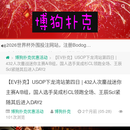
欢迎访问博狗扑克网站，注册博狗扑克免费送10美元现金和2张比赛门票
2026世界杯外围投注网站，注册Bodog博狗投注最高送3888奖金
博狗扑克优惠活动
【EV扑克】USOP下龙湾站第四日 |
>
>
432人次鏖战迷你主赛A/B组，国人选手吴成杉CL领跑全场、王辰
Scl紧随其后进入DAY2
【EV扑克】USOP下龙湾站第四日 | 432人次鏖战迷你
主赛A/B组，国人选手吴成杉CL领跑全场、王辰Scl紧
随其后进入DAY2
博狗扑克优惠活动
博狗扑克
2个月前 (05-28)
101次浏览