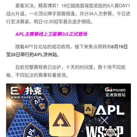
豪客对决，精英博弈！18亿越南盾保底奖励的6人赛DAY1
战火升温，一众顶尖牌手狭路相逢，共计34人次参赛，今日进
行至决赛桌，明日12:30冠军悬念逐步揭晓。
APL主赛事线上卫星赛
GG正式登场
随着APT台北站的成功收场，接下来焦点将转向
6
月
19
日
至
28
日举行的
APL
济州站
。
目前完整赛程表已出炉，十天的时间里，数十场不同规
格、不同玩法的赛事轮番登场。