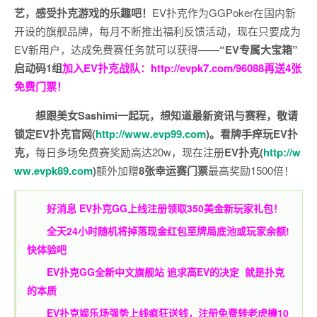
艺，感受扑克游戏的乐趣吧！
EV扑克作为GGPoker在国内新
开设的旗舰品牌，每月不断推出福利反馈活动，现在只要成为
EV新用户，达成免费赛任务就可以获得——
“EV专属大宝箱”
启动码1组
加入EV扑克战队：
http://evpk7.com/96088
再送4张
免费门票！
想跟美女Sashimi一起玩，
想知道最新资讯与赛程，
敬请
锁定EV扑克官网(
http://www.evp99.com
)。
看牌手痒玩EV扑
克，
每日多场免费赛奖励高达20w，现在注册
EV扑克(
http://w
ww.evpk89.com
)
额外加赠
8张幸运赛门票
最高奖励1500倍！
好消息 EV扑克GG上线注册领取350美金新玩家礼包！
全天24小时随机将掉落现金红包至牌局底池或玩家余额!
快体验吧
EV扑克GG
全新中文旗舰站
追求高EV
的决定
就是扑克
的本质
EV扑克娱乐场强势上线疯狂送钱，注册免费转老虎機10