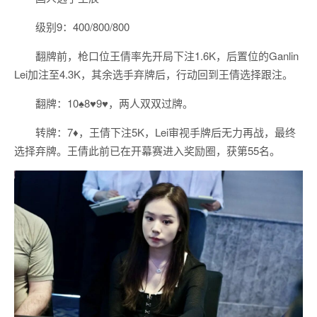
级别9：400/800/800
翻牌前，枪口位王倩率先开局下注1.6K，后置位的Ganlin
Lei加注至4.3K，其余选手弃牌后，行动回到王倩选择跟注。
翻牌：10♠️8♥️9♥️，两人双双过牌。
转牌：7♦️，王倩下注5K，Lei审视手牌后无力再战，最终
选择弃牌。王倩此前已在开幕赛进入奖励圈，获第55名。