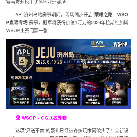
赛事资源也正式落地亚洲赛场。
APL济州岛站赛事期间，现场同步开启“
荣耀之路
—WSO
P
直通专场
”赛事，冠军将获得价值1万刀的2026年拉斯维加斯
WSOP主赛门票一张！
🏆 WSOP × GG联名外套
这项
“只送不卖”的豪礼已经被许多玩家问破头了！全新设