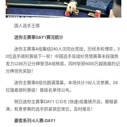
国人选手王倩
迷你主赛事DAY1赛况统计
迷你主赛事A组集结240人次同台竞技，历经多轮博弈，3
0位选手顺利晋级下一轮！中国选手吴成杉凭借赛事末段强势
发力以66万记分牌登顶A组榜首，同时斩获6000万越南盾的记
分牌领先奖励！
迷你主赛事B组也圆满落幕，本场共计192人次参赛，24
位强者顺利晋级！晋级名单待公布。
明日迷你主赛事DAY1 C/D/E (快速)组重磅开启，赛程紧
凑，有意参赛的选手抓紧锁定席位，及时报名！
豪客系列:6人赛-DAY1