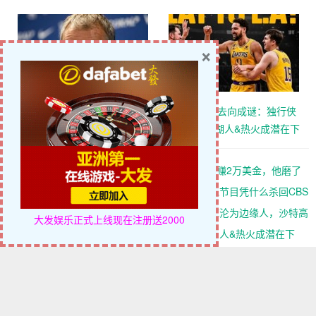
了整整17分钟
CBS黄金档？
×
迈博体育 巴萨中场竞争白热
克莱·汤普森去向成谜：独行侠
化：卡萨多彻底沦为边缘人，
有意交易，湖人&热火成潜在下
沙特高薪邀约引发去留两难
家，大发体育助力你的致富之
路！
【EV扑克】WSOP主赛事“拖时间门”：为躺赚2万美金，他磨了
整整17分钟
【EV扑克】没有解说、没有剧本，这档扑克节目凭什么杀回CBS
黄金档？
迈博体育 巴萨中场竞争白热化：卡萨多彻底沦为边缘人，沙特高
大发娱乐正式上线
现在注册送2000
薪邀约引发去留两难
克莱·汤普森去向成谜：独行侠有意交易，湖人&热火成潜在下
家，大发体育助力你的致富之路！
维尼修斯飞抵马德里开启续约谈判，阿森纳抛出“核心+天价”双诱
惑，大发体育助力你的致富之路！
B费续约陷入僵局，加拉塔萨雷40万周薪挖角曼联队长，大发体
育助力你的致富之路！
【EV扑克】AI模拟百万次后得出华人选手问鼎主赛冠军概率仅