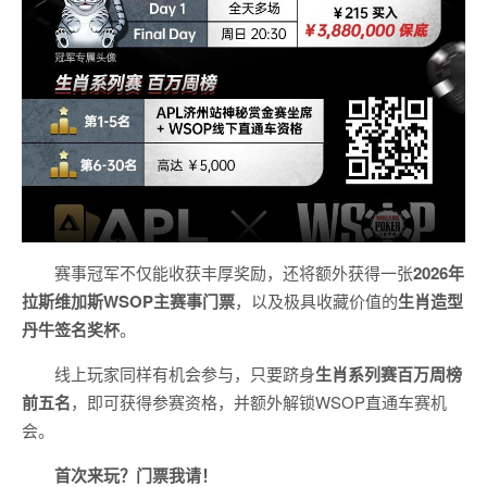
赛事冠军不仅能收获丰厚奖励，还将额外获得一张
2026
年
拉斯维加斯
WSOP
主赛事门票
，以及极具收藏价值的
生肖造型
丹牛签名奖杯
。
线上玩家同样有机会参与，只要跻身
生肖系列赛百万周榜
前五名
，即可获得参赛资格，并额外解锁WSOP直通车赛机
会。
首次来玩？门票我请！