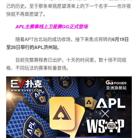
己的历史。至于那条单挑愿望清单上的下一个名字——也许很
快就不再是愿望了。
APL主赛事线上卫星赛
GG正式登场
随着APT台北站的成功收场，接下来焦点将转向
6
月
19
日
至
28
日举行的
APL
济州站
。
目前完整赛程表已出炉，十天的时间里，数十场不同规
格、不同玩法的赛事轮番登场。