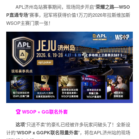
APL济州岛站赛事期间，现场同步开启“
荣耀之路
—WSO
P
直通专场
”赛事，冠军将获得价值1万刀的2026年拉斯维加斯
WSOP主赛门票一张！
🏆 WSOP × GG联名外套
这项
“只送不卖”的豪礼已经被许多玩家问破头了！全新设
计的“
WSOP x GGPK
联名限量外套
”，将在APL济州站的现场