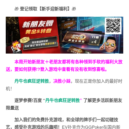
🎁
登记领取【新手迎新福利】
🎁
本周开始新朋友＋老朋友都将有各种领到手软的福利大放
送，要如何获得!?登入游戏中查看有没有收到惊喜啦。
丹牛也疯狂逆转胜
，
决胜小妹
，现在正是你加入的最好时
机！
逐梦参赛!百度 “
丹牛也疯狂逆转胜
”
了解更多
活跃新朋友
限量送
加入我们的免费扑克游戏，和全球的牌手们一起切磋技
艺，感受扑克游戏的乐趣吧！
EV扑克作为GGPoker在国内新