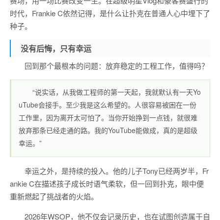
赛场，用一场比赛改变一生。在超级明星Vlog和豪客赛盛行的
时代，Frankie C依然记得，是什么让扑克在普通人心中埋下了
种子。
没有后悔，只有幸运
回到那个最根本的问题：放弃稳定的工程工作，值得吗？
“说实话，从我做工程师的第一天起，我就默认有一天Yo
uTube会接手。至少我是这么希望的。人很容易被困在一份
工作里，因为离开太可怕了。当你开始挣到一点钱，就很难
放弃那条已经走通的路。我的YouTube能做成，真的是超级
幸运。”
幸运之外，是持续的投入。他的儿子Tony已经两岁半，Fr
ankie C在描述孩子成长时语气柔软，但一回到扑克，眼中便
重新燃起了挑战者的火焰。
2026年WSOP，他不仅会记录历史，也在试图创造属于自