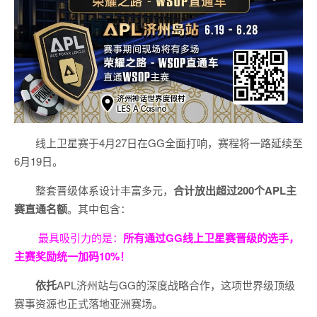
线上卫星赛于4月27日在GG全面打响，赛程将一路延续至
6月19日。
整套晋级体系设计丰富多元，
合计放出
超过200个
APL主
赛直通名额
。其中包含：
最具吸引力的是：
所有通过
GG
线上卫星赛晋级的选手，
主赛奖励统一加码
10%
！
依托
APL济州站与GG的深度战略合作，这项世界级顶级
赛事资源也正式落地亚洲赛场。