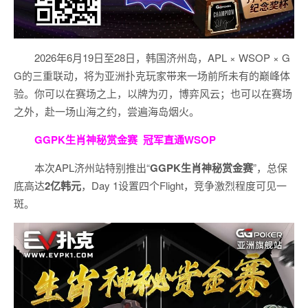
2026年6月19日至28日，韩国济州岛，APL × WSOP × G
G的三重联动，将为亚洲扑克玩家带来一场前所未有的巅峰体
验。
你可以在赛场之上，以牌为刃，博弈风云；也可以在赛场
之外，赴一场山海之约，尝遍海岛烟火。
GGPK生肖神秘赏金赛
冠军直通WSOP
本次APL济州站特别推出“
GGPK
生肖神秘赏金赛
”，总保
底高达
2
亿韩元
，Day 1设置四个Flight，竞争激烈程度可见一
斑。