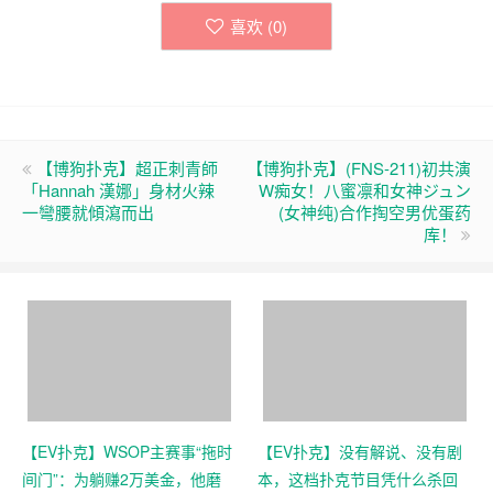
喜欢 (
0
)
【博狗扑克】超正刺青師
【博狗扑克】(FNS-211)初共演
「Hannah 漢娜」身材火辣
W痴女！八蜜凛和女神ジュン
一彎腰就傾瀉而出
(女神纯)合作掏空男优蛋药
库！
【EV扑克】WSOP主赛事“拖时
【EV扑克】没有解说、没有剧
间门”：为躺赚2万美金，他磨
本，这档扑克节目凭什么杀回