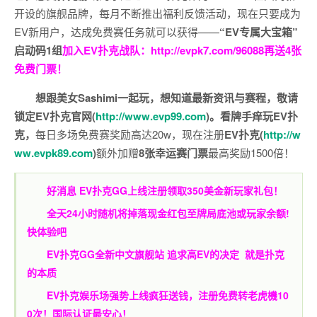
开设的旗舰品牌，每月不断推出福利反馈活动，现在只要成为
EV新用户，达成免费赛任务就可以获得——
“EV专属大宝箱”
启动码1组
加入EV扑克战队：
http://evpk7.com/96088
再送4张
免费门票！
想跟美女Sashimi一起玩，
想知道最新资讯与赛程，
敬请
锁定EV扑克官网(
http://www.evp99.com
)。
看牌手痒玩EV扑
克，
每日多场免费赛奖励高达20w，现在注册
EV扑克(
http://w
ww.evpk89.com
)
额外加赠
8张幸运赛门票
最高奖励1500倍！
好消息 EV扑克GG上线注册领取350美金新玩家礼包！
全天24小时随机将掉落现金红包至牌局底池或玩家余额!
快体验吧
EV扑克GG
全新中文旗舰站
追求高EV
的决定
就是扑克
的本质
EV扑克娱乐场强势上线疯狂送钱，注册免费转老虎機10
0次！国际认证最安心！