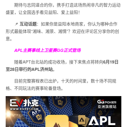
期待与志同道合的你，携手打造这场热闹非凡的智力运动
盛宴，让全国选手看见益阳、爱上益阳！
📌
互动话题
：如果你是益阳本地商家，你认为哪种合作
形式最能体现“湘味、湘景、湘情”？欢迎在评论区分享你的创
意。
APL主赛事线上卫星赛
GG正式登场
随着APT台北站的成功收场，接下来焦点将转向
6
月
19
日
至
28
日举行的
APL
济州站
。
目前完整赛程表已出炉，十天的时间里，数十场不同规
格、不同玩法的赛事轮番登场。