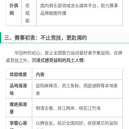
扑俱
态
国内俱乐部领域龙头媒体平台，助力赛事
网
赋
品牌破圈传播
能
三、赛事初衷：不止竞技，更赴湘约
华冠杯的初心，是让全国智力运动爱好者齐聚益阳，在牌
桌竞技之外，
沉浸式感受益阳的风土人情
：
体验维度
内容
品地道湘
益阳麻辣烫、资江鱼粉、洞庭湖鲜等本地美
味
食
看绝美湘
明清古巷、资江两岸、桃花江竹海
景
享暖心湘
以牌会友，结识全国同好，收获难忘的益阳