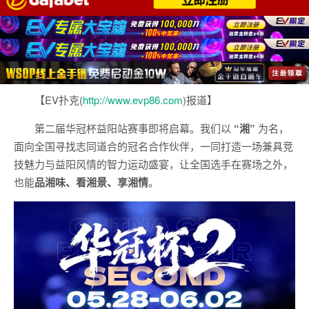
【EV扑克(
http://www.evp86.com
)报道】
第二届华冠杯益阳站赛事即将启幕。我们以
“湘”
为名，
面向全国寻找志同道合的冠名合作伙伴，一同打造一场兼具竞
技魅力与益阳风情的智力运动盛宴，让全国选手在赛场之外，
也能
品湘味、看湘景、享湘情
。