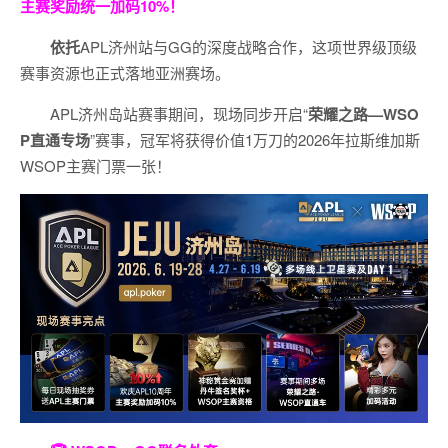
主赛奖励统一加码
10%
！
依托
APL济州站与GG的深度战略合作，这项世界级顶级
赛事资源也正式落地亚洲赛场。
APL济州岛站赛事期间，现场同步开启“
荣耀之路
—WSO
P
直通专场
”赛事，冠军将获得价值1万刀的2026年拉斯维加斯
WSOP主赛门票一张！