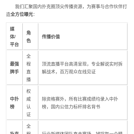
我们汇聚国内扑克圈顶尖传播资源，为赛事与合作伙伴打
造
全方位曝光
：
媒
角
体/
传播价值
色
平台
全
最强
程
顶流直播平台高清呈现，专业解说实时拆
牌手
直
解战术，百万观众在线见证
播
权
中扑
威
除资格赛外，所有比赛成绩均录入中扑
榜
认
榜，国内公信力标杆排名背书
证
全
扑克
程
行业新媒体团队直击赛场，捕捉每一个精