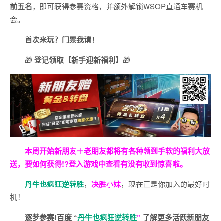
前五名
，即可获得参赛资格，并额外解锁WSOP直通车赛机
会。
首次来玩？门票我请！
🎁
登记领取【新手迎新福利】
🎁
本周开始新朋友＋老朋友都将有各种领到手软的福利大放
送，要如何获得!?登入游戏中查看有没有收到惊喜啦。
丹牛也疯狂逆转胜
，
决胜小妹
，现在正是你加入的最好时
机！
逐梦参赛!百度 “
丹牛也疯狂逆转胜
”
了解更多
活跃新朋友