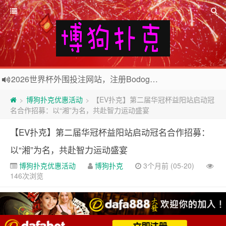
欢迎访问博狗扑克网站，注册博狗扑克免费送10美元现金和2张比赛门票
2026世界杯外围投注网站，注册Bodog博狗投注最高送3888奖金
博狗扑克优惠活动
【EV扑克】第二届华冠杯益阳站启动冠
>
>
名合作招募：以“湘”为名，共赴智力运动盛宴
【EV扑克】第二届华冠杯益阳站启动冠名合作招募：
以“湘”为名，共赴智力运动盛宴
博狗扑克优惠活动
博狗扑克
3个月前 (05-20)
146次浏览