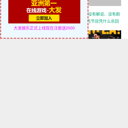
【EV扑克】WSOP主赛事“拖时
【EV扑克】没有解说、没有剧
间门”：为躺赚2万美金，他磨
本，这档扑克节目凭什么杀回
大发娱乐正式上线
现在注册送2000
了整整17分钟
CBS黄金档？
迈博体育 巴萨中场竞争白热
克莱·汤普森去向成谜：独行侠
化：卡萨多彻底沦为边缘人，
有意交易，湖人&热火成潜在下
沙特高薪邀约引发去留两难
家，大发体育助力你的致富之
路！
【EV扑克】WSOP主赛事“拖时间门”：为躺赚2万美金，他磨了
整整17分钟
【EV扑克】没有解说、没有剧本，这档扑克节目凭什么杀回CBS
黄金档？
迈博体育 巴萨中场竞争白热化：卡萨多彻底沦为边缘人，沙特高
薪邀约引发去留两难
克莱·汤普森去向成谜：独行侠有意交易，湖人&热火成潜在下
家，大发体育助力你的致富之路！
维尼修斯飞抵马德里开启续约谈判，阿森纳抛出“核心+天价”双诱