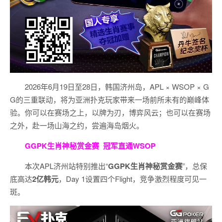
2026年6月19日至28日，韩国济州岛，APL × WSOP × G
G的三重联动，将为亚洲扑克玩家带来一场前所未有的巅峰体
验。
你可以在赛场之上，以牌为刃，博弈风云；也可以在赛场
之外，赴一场山海之约，尝遍海岛烟火。
GGPK生肖神秘赏金赛
冠军直通WSOP
本次APL济州站特别推出“
GGPK
生肖神秘赏金赛
”，总保
底高达
2
亿韩元
，Day 1设置四个Flight，竞争激烈程度可见一
斑。