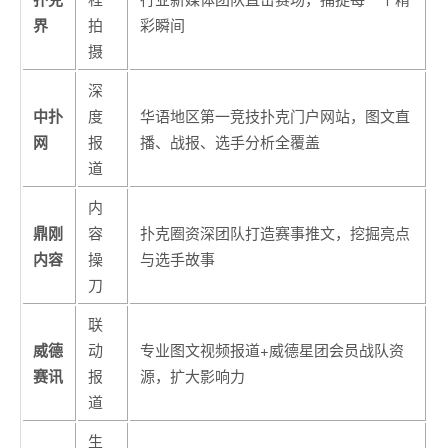
界
拍
彩瞬间
摄
深
中扑
度
华语地区第一竞技扑克门户网站，图文直
网
报
播、战报、选手分析全覆盖
道
内
鼎刚
容
扑克圈资深团队打造赛事推文，挖掘亮点
内容
操
与选手故事
刀
联
威德
动
专业图文视频报道+威德星团会员战队资
赛讯
报
源，扩大影响力
道
生