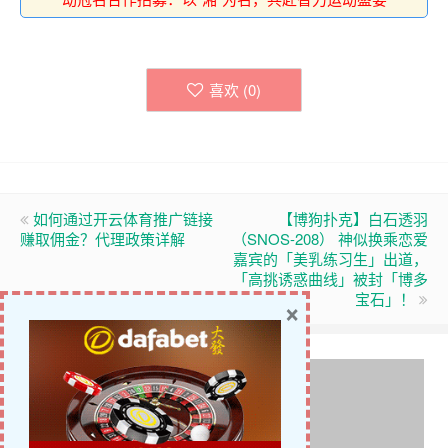
喜欢 (
0
)
如何通过开云体育推广链接
【博狗扑克】白石透羽
赚取佣金？代理政策详解
（SNOS-208） 神似换乘恋爱
嘉宾的「美乳练习生」出道，
「高挑诱惑曲线」被封「博多
宝石」！
×