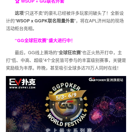
🏆 WSOP × GG联名外套
这项
“只送不卖”的豪礼已经被许多玩家问破头了！全新设
计的“
WSOP x GGPK
联名限量外套
”，将在APL济州站的现场
活动柜台亮相。
“GG全球狂欢赛”盛大进行中！
最后，GG线上赛场的“
全球狂欢赛
”也正火热开打中，主
打“低、中高、超级”4个全民皆可参与的丰富级别赛事，关键是
奖励极为丰厚。
昨晚，甚至吸引全球多达70万人同时在线！