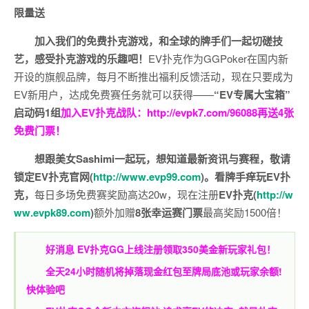
限量送
加入我们的免费扑克游戏，和全球的牌手们一起切磋技
艺，感受扑克游戏的乐趣吧！
EV扑克作为GGPoker在国内新
开设的旗舰品牌，每月不断推出福利反馈活动，现在只要成为
EV新用户，达成免费赛任务就可以获得——
“EV专属大宝箱”
启动码1组
加入EV扑克战队：
http://evpk7.com/96088
再送4张
免费门票！
想跟美女Sashimi一起玩，
想知道最新资讯与赛程，
敬请
锁定EV扑克官网(
http://www.evp99.com
)。
看牌手痒玩EV扑
克，
每日多场免费赛奖励高达20w，现在注册
EV扑克(
http://w
ww.evpk89.com
)
额外加赠
8张幸运赛门票
最高奖励1500倍！
好消息 EV扑克GG上线注册领取350美金新玩家礼包！
全天24小时随机将掉落现金红包至牌局底池或玩家余额!
快体验吧