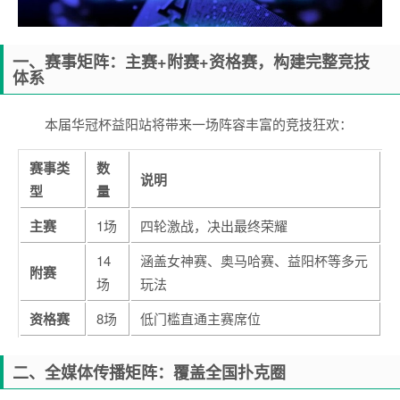
一、赛事矩阵：主赛+附赛+资格赛，构建完整竞技
体系
本届华冠杯益阳站将带来一场阵容丰富的竞技狂欢：
赛事类
数
说明
型
量
主赛
1场
四轮激战，决出最终荣耀
14
涵盖女神赛、奥马哈赛、益阳杯等多元
附赛
场
玩法
资格赛
8场
低门槛直通主赛席位
二、全媒体传播矩阵：覆盖全国扑克圈