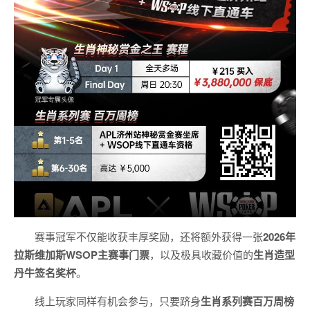
赛事冠军不仅能收获丰厚奖励，还将额外获得一张
2026
年
拉斯维加斯
WSOP
主赛事门票
，以及极具收藏价值的
生肖造型
丹牛签名奖杯
。
线上玩家同样有机会参与，只要跻身
生肖系列赛百万周榜