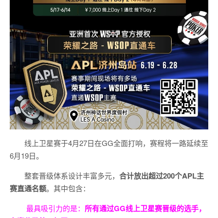
线上卫星赛于4月27日在GG全面打响，赛程将一路延续至
6月19日。
整套晋级体系设计丰富多元，
合计放出
超过200个
APL主
赛直通名额
。其中包含：
最具吸引力的是：
所有通过
GG
线上卫星赛晋级的选手，