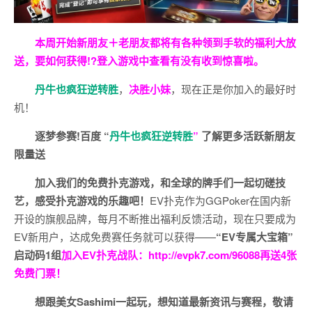
本周开始新朋友＋老朋友都将有各种领到手软的福利大放
送，要如何获得!?登入游戏中查看有没有收到惊喜啦。
丹牛也疯狂逆转胜
，
决胜小妹
，现在正是你加入的最好时
机！
逐梦参赛!百度 “
丹牛也疯狂逆转胜
”
了解更多
活跃新朋友
限量送
加入我们的免费扑克游戏，和全球的牌手们一起切磋技
艺，感受扑克游戏的乐趣吧！
EV扑克作为GGPoker在国内新
开设的旗舰品牌，每月不断推出福利反馈活动，现在只要成为
EV新用户，达成免费赛任务就可以获得——
“EV专属大宝箱”
启动码1组
加入EV扑克战队：
http://evpk7.com/96088
再送4张
免费门票！
想跟美女Sashimi一起玩，
想知道最新资讯与赛程，
敬请