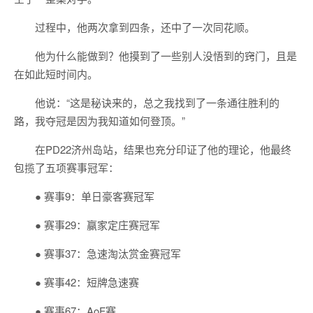
过程中，他两次拿到四条，还中了一次同花顺。
他为什么能做到？他摸到了一些别人没悟到的窍门，且是
在如此短时间内。
他说：“这是秘诀来的，总之我找到了一条通往胜利的
路，我夺冠是因为我知道如何登顶。”
在PD22济州岛站，结果也充分印证了他的理论，他最终
包揽了五项赛事冠军：
● 赛事9：单日豪客赛冠军
● 赛事29：赢家定庄赛冠军
● 赛事37：急速淘汰赏金赛冠军
● 赛事42：短牌急速赛
● 赛事67：AoF赛