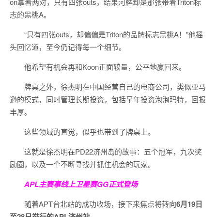
on拿着两对，只有四张outs，结果河牌却是那张带着Triton标
志的黑桃A。
“只有四张outs，却偏偏是Triton的品牌标志黑桃A！”他摇
头回忆道，至今仍记得每一个细节。
他希望有机会再和Koon正面较量，公平地赢回来。
牌桌之外，徐杰明在中国经营自己的电商公司，类似亚马
逊的模式，同时管理长期投资，包括早年投资泡泡玛特，回报
丰厚。
这些领域的直觉，似乎也带到了牌桌上。
这就是徐杰明在PD22济州岛的故事：五个冠军，九次奖
励圈，以及一个不断寻找并抓住机会的玩家。
APL主赛事线上卫星赛
GG正式登场
随着APT台北站的成功收场，接下来焦点将转向
6
月
19
日
至
28
日举行的
APL
济州站
。