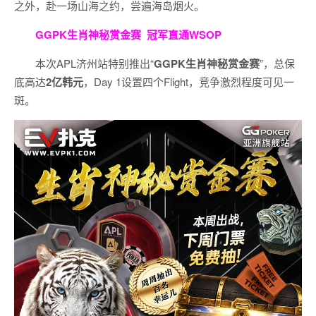
之外，赴一场山海之约，尝遍海岛烟火。
GGPK生肖神秘赏金赛
冠军直通WSOP
本次APL济州站特别推出“
GGPK
生肖神秘赏金赛
”，总保
底高达
2
亿韩元
，Day 1设置四个Flight，竞争激烈程度可见一
斑。