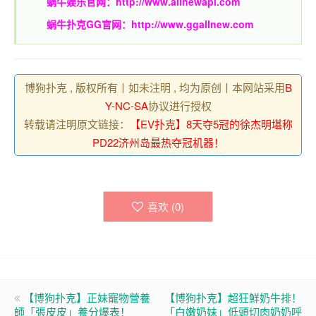
蜗牛娱乐官网：
http://www.allnewapl.com
蜗牛扑克GG官网：
http://www.ggallnew.com
博狗扑克 , 版权所有丨如未注明 , 均为原创丨本网站采用
B
Y-NC-SA
协议进行授权
转载请注明原文链接：
【EV扑克】8天夺5冠的徐杰明堪称
PD22济州岛最热夺冠机器！
喜欢 (
0
)
【博狗扑克】正妹寵物營養
【博狗扑克】超狂鮮奶牛排！
師「張皮皮」養分爆表！
「白嫩奶妹」低頭切肉奶奶呼