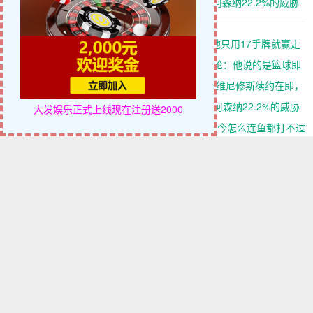
1.4亿加盟，维尼修斯续约在
留皇马，但阿森纳22.2%的威胁
即，阿森纳“声东击西”策略落
真实存在，大发体育助力你的
空，大发体育助力你的致富之
致富之路！
【EV扑克】Day1倒数第2到主赛冠军！HU他只用17手牌就赢走
路！
1000万刀！
迈博体育 追梦回应杜兰特“76人四人25+”言论：他说的是篮球即
得分，但别拿他和詹姆斯作比较
皇马今夏“雷厉风行”：迪奥曼德1.4亿加盟，维尼修斯续约在即，
阿森纳“声东击西”策略落空，大发体育助力你的致富之路！
维尼修斯续约博弈终局：83.3%留皇马，但阿森纳22.2%的威胁
大发娱乐正式上线
现在注册送2000
真实存在，大发体育助力你的致富之路！
【EV扑克】当年横扫牌桌的那批老玩家，如今怎么连鱼都打不过
了
【EV扑克】从922人到9人：那场价值1000万美元的扑克牌局，
即将揭晓最终答案
【EV扑克】遇到这6种情况，弃牌才是让你长期盈利的明智之
举
【EV扑克】2026IPG总决赛选拔赛 | 263人围猎B组，吴武煌
54.4万领跑，主赛第一轮晋级版图再添40人