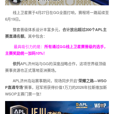
线上卫星赛于4月27日在GG全面打响，赛程将一路延续至
6月19日。
整套晋级体系设计丰富多元，
合计放出
超过200个
APL主
赛直通名额
。其中包含：
最具吸引力的是：
所有通过
GG
线上卫星赛晋级的选手，
主赛奖励统一加码
10%
！
依托
APL济州站与GG的深度战略合作，这项世界级顶级
赛事资源也正式落地亚洲赛场。
APL济州岛站赛事期间，现场同步开启“
荣耀之路
—WSO
P
直通专场
”赛事，冠军将获得价值1万刀的2026年拉斯维加斯
WSOP主赛门票一张！