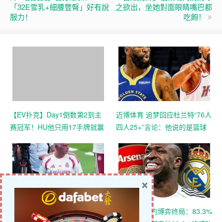
「32E雪乳+細腰豐臀」好有說
之欲出，坐她對面眼睛嘴巴都
服力！
吃飽！
【EV扑克】Day1倒数第2到主
迈博体育 追梦回应杜兰特“76人
赛冠军！HU他只用17手牌就赢
四人25+”言论：他说的是篮球
走1000万刀！
即得分，但别拿他和詹姆斯作
比较
×
皇马今夏“雷厉风行”：迪奥曼德
维尼修斯续约博弈终局：83.3%