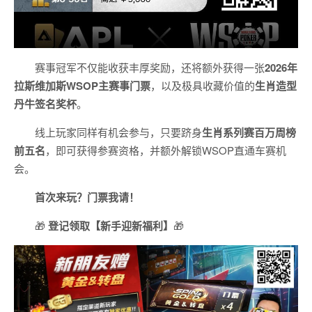
赛事冠军不仅能收获丰厚奖励，还将额外获得一张
2026
年
拉斯维加斯
WSOP
主赛事门票
，以及极具收藏价值的
生肖造型
丹牛签名奖杯
。
线上玩家同样有机会参与，只要跻身
生肖系列赛百万周榜
前五名
，即可获得参赛资格，并额外解锁WSOP直通车赛机
会。
首次来玩？门票我请！
🎁
登记领取【新手迎新福利】
🎁