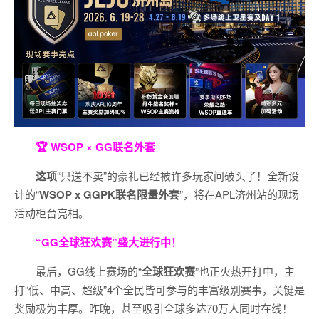
🏆 WSOP × GG联名外套
这项
“只送不卖”的豪礼已经被许多玩家问破头了！全新设
计的“
WSOP x GGPK
联名限量外套
”，将在APL济州站的现场
活动柜台亮相。
“GG全球狂欢赛”盛大进行中！
最后，GG线上赛场的“
全球狂欢赛
”也正火热开打中，主
打“低、中高、超级”4个全民皆可参与的丰富级别赛事，关键是
奖励极为丰厚。
昨晚，甚至吸引全球多达70万人同时在线！