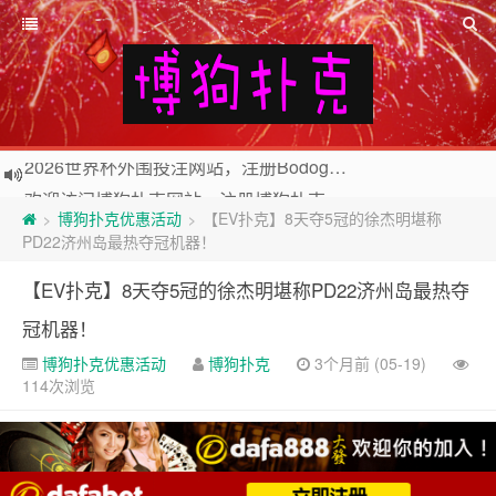
欢迎访问博狗扑克网站，注册博狗扑克免费送10美元现金和2张比赛门票
2026世界杯外围投注网站，注册Bodog博狗投注最高送3888奖金
博狗扑克优惠活动
【EV扑克】8天夺5冠的徐杰明堪称
>
>
PD22济州岛最热夺冠机器！
【EV扑克】8天夺5冠的徐杰明堪称PD22济州岛最热夺
冠机器！
博狗扑克优惠活动
博狗扑克
3个月前 (05-19)
114次浏览