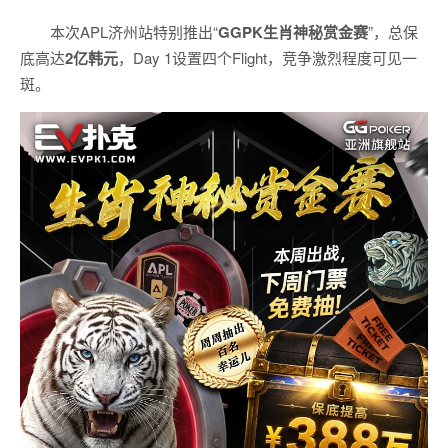
本次APL济州站特别推出“
GGPK
生肖神秘赏金赛
”，总保
底高达
2
亿韩元
，Day 1设置四个Flight，竞争激烈程度可见一
斑。