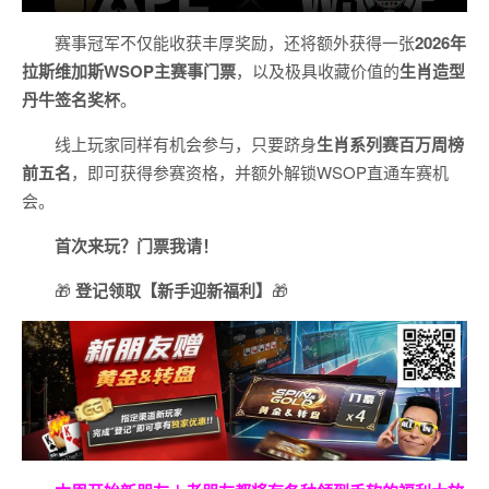
赛事冠军不仅能收获丰厚奖励，还将额外获得一张
2026
年
拉斯维加斯
WSOP
主赛事门票
，以及极具收藏价值的
生肖造型
丹牛签名奖杯
。
线上玩家同样有机会参与，只要跻身
生肖系列赛百万周榜
前五名
，即可获得参赛资格，并额外解锁WSOP直通车赛机
会。
首次来玩？门票我请！
🎁
登记领取【新手迎新福利】
🎁