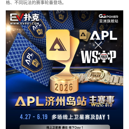
格、不同玩法的赛事轮番登场。