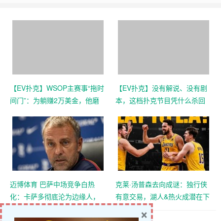
【EV扑克】WSOP主赛事“拖时
【EV扑克】没有解说、没有剧
间门”：为躺赚2万美金，他磨
本，这档扑克节目凭什么杀回
了整整17分钟
CBS黄金档？
迈博体育 巴萨中场竞争白热
克莱·汤普森去向成谜：独行侠
化：卡萨多彻底沦为边缘人，
有意交易，湖人&热火成潜在下
×
沙特高薪邀约引发去留两难
家，大发体育助力你的致富之