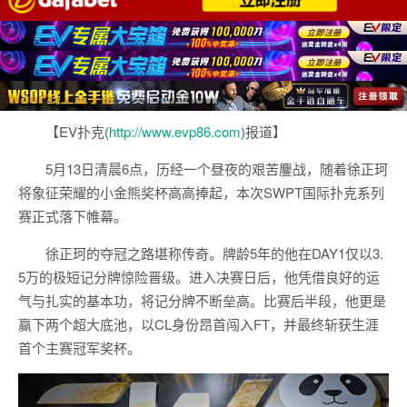
【EV扑克(
http://www.evp86.com
)报道】
5月13日清晨6点，历经一个昼夜的艰苦鏖战，随着徐正珂
将象征荣耀的小金熊奖杯高高捧起，本次SWPT国际扑克系列
赛正式落下帷幕。
徐正珂的夺冠之路堪称传奇。牌龄5年的他在DAY1仅以3.
5万的极短记分牌惊险晋级。进入决赛日后，他凭借良好的运
气与扎实的基本功，将记分牌不断垒高。比赛后半段，他更是
赢下两个超大底池，以CL身份昂首闯入FT，并最终斩获生涯
首个主赛冠军奖杯。