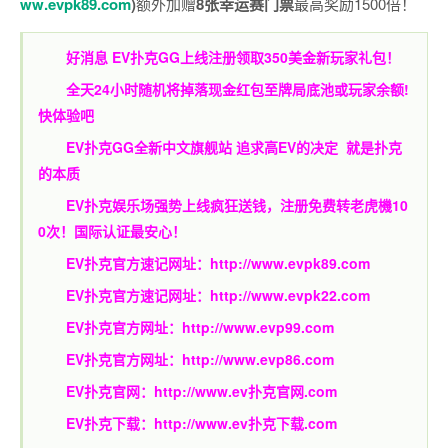
ww.evpk89.com
)
额外加赠
8张幸运赛门票
最高奖励1500倍！
好消息 EV扑克GG上线注册领取350美金新玩家礼包！
全天24小时随机将掉落现金红包至牌局底池或玩家余额!
快体验吧
EV扑克GG
全新中文旗舰站
追求高EV
的决定
就是扑克
的本质
EV扑克娱乐场强势上线疯狂送钱，注册免费转老虎機10
0次！国际认证最安心！
EV扑克官方速记网址：
http://www.evpk89.com
EV扑克官方速记网址：
http://www.evpk22.com
EV扑克官方网址：
http://www.evp99.com
EV扑克官方网址：
http://www.evp86.com
EV扑克官网：
http://www.ev扑克官网.com
EV扑克下载：
http://www.ev扑克下载.com